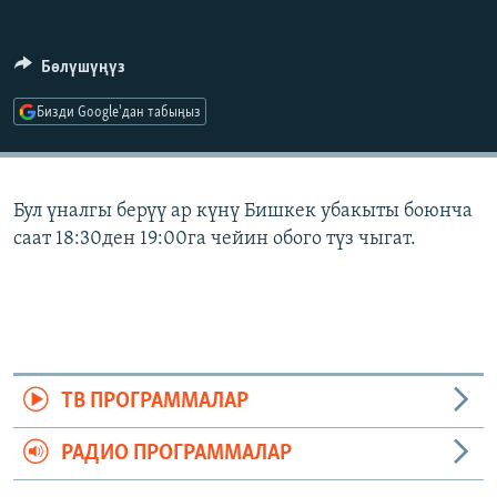
ОНЛАЙН ШЕРИНЕ
ЭЖЕ-СИҢДИЛЕР
АЗАТТЫК+
Бөлүшүңүз
ЫҢГАЙСЫЗ СУРООЛОР
Бизди Google'дан табыңыз
ЭЕ/АРнун бардык сайттары
Бул үналгы берүү ар күнү Бишкек убакыты боюнча
саат 18:30ден 19:00га чейин обого түз чыгат.
ТВ ПРОГРАММАЛАР
РАДИО ПРОГРАММАЛАР