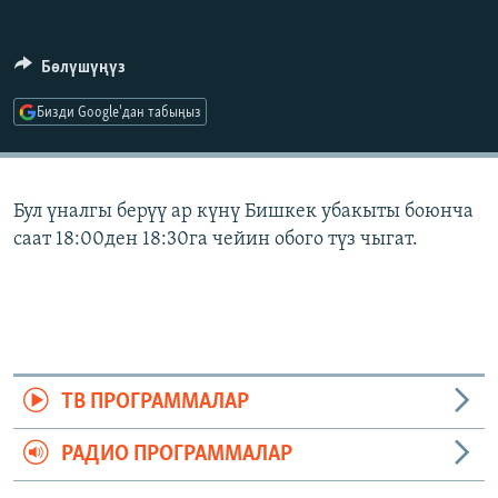
ОНЛАЙН ШЕРИНЕ
ЭЖЕ-СИҢДИЛЕР
АЗАТТЫК+
Бөлүшүңүз
ЫҢГАЙСЫЗ СУРООЛОР
Бизди Google'дан табыңыз
ЭЕ/АРнун бардык сайттары
Бул үналгы берүү ар күнү Бишкек убакыты боюнча
саат 18:00ден 18:30га чейин обого түз чыгат.
ТВ ПРОГРАММАЛАР
РАДИО ПРОГРАММАЛАР