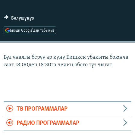
ОНЛАЙН ШЕРИНЕ
ЭЖЕ-СИҢДИЛЕР
АЗАТТЫК+
Бөлүшүңүз
ЫҢГАЙСЫЗ СУРООЛОР
Бизди Google'дан табыңыз
ЭЕ/АРнун бардык сайттары
Бул үналгы берүү ар күнү Бишкек убакыты боюнча
саат 18:00ден 18:30га чейин обого түз чыгат.
ТВ ПРОГРАММАЛАР
РАДИО ПРОГРАММАЛАР