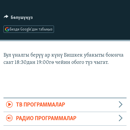
ОНЛАЙН ШЕРИНЕ
ЭЖЕ-СИҢДИЛЕР
АЗАТТЫК+
Бөлүшүңүз
ЫҢГАЙСЫЗ СУРООЛОР
Бизди Google'дан табыңыз
ЭЕ/АРнун бардык сайттары
Бул үналгы берүү ар күнү Бишкек убакыты боюнча
саат 18:30дан 19:00гө чейин обого түз чыгат.
ТВ ПРОГРАММАЛАР
РАДИО ПРОГРАММАЛАР