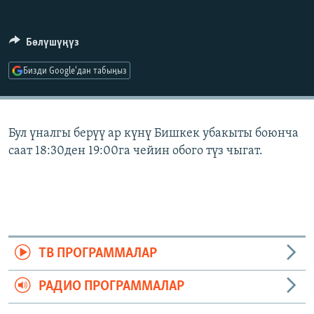
ОНЛАЙН ШЕРИНЕ
ЭЖЕ-СИҢДИЛЕР
АЗАТТЫК+
Бөлүшүңүз
ЫҢГАЙСЫЗ СУРООЛОР
Бизди Google'дан табыңыз
ЭЕ/АРнун бардык сайттары
Бул үналгы берүү ар күнү Бишкек убакыты боюнча
саат 18:30ден 19:00га чейин обого түз чыгат.
ТВ ПРОГРАММАЛАР
РАДИО ПРОГРАММАЛАР