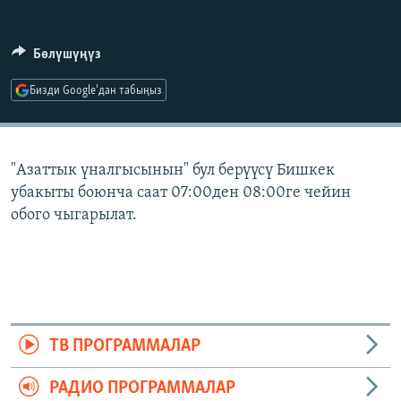
ОНЛАЙН ШЕРИНЕ
ЭЖЕ-СИҢДИЛЕР
АЗАТТЫК+
Бөлүшүңүз
ЫҢГАЙСЫЗ СУРООЛОР
Бизди Google'дан табыңыз
ЭЕ/АРнун бардык сайттары
"Азаттык үналгысынын" бул берүүсү Бишкек
убакыты боюнча саат 07:00ден 08:00ге чейин
обого чыгарылат.
ТВ ПРОГРАММАЛАР
РАДИО ПРОГРАММАЛАР