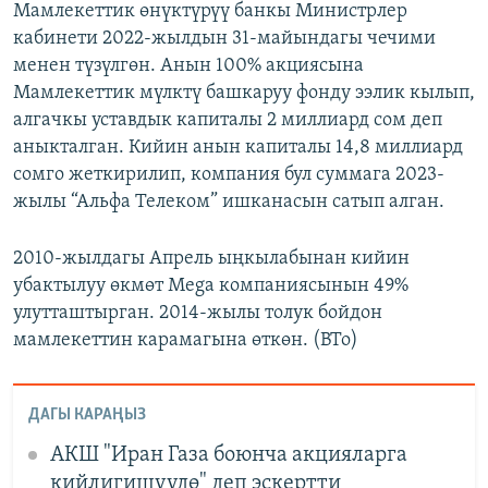
Мамлекеттик өнүктүрүү банкы Министрлер
кабинети 2022-жылдын 31-майындагы чечими
менен түзүлгөн. Анын 100% акциясына
Мамлекеттик мүлктү башкаруу фонду ээлик кылып,
алгачкы уставдык капиталы 2 миллиард сом деп
аныкталган. Кийин анын капиталы 14,8 миллиард
сомго жеткирилип, компания бул суммага 2023-
жылы “Альфа Телеком” ишканасын сатып алган.
2010-жылдагы Апрель ыңкылабынан кийин
убактылуу өкмөт Mega компаниясынын 49%
улутташтырган. 2014-жылы толук бойдон
мамлекеттин карамагына өткөн. (BTo)
ДАГЫ КАРАҢЫЗ
АКШ "Иран Газа боюнча акцияларга
кийлигишүүдө" деп эскертти