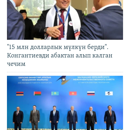
"15 млн долларлык мүлкүн берди".
Конгантиевди абактан алып калган
чечим