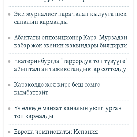
Эки журналист пара талап кылууга шек
саналып кармалды
Абактагы оппозиционер Кара-Мурзадан
кабар жок экенин жакындары билдирди
Екатеринбургда "террордук топ түзүүгө"
айыпталган тажикстандыктар соттолду
Караколдо жол кире беш сомго
кымбаттайт
Үч өлкөдө маңзат каналын уюштурган
топ кармалды
Европа чемпионаты: Испания