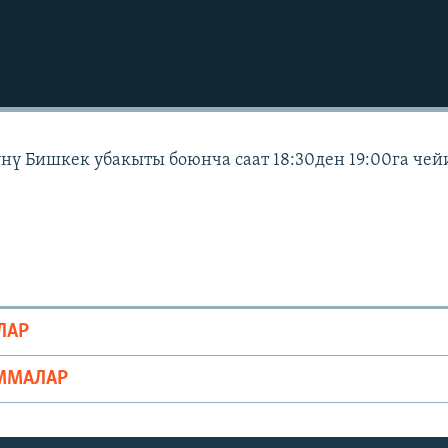
күнү Бишкек убакыты боюнча саат 18:30ден 19:00га чей
ЛАР
ММАЛАР