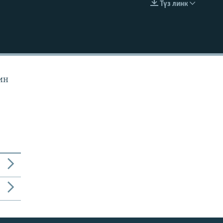
Түз линк
EMBED
ин