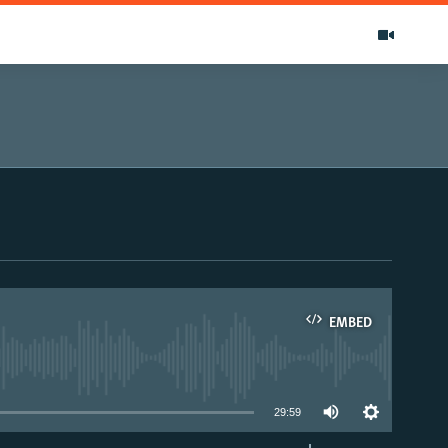
EMBED
able
29:59