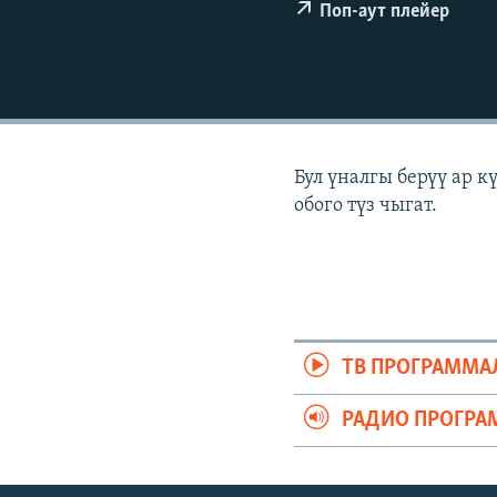
ЭЖЕ-СИҢДИЛЕР
Поп-аут плейер
АЗАТТЫК+
ЫҢГАЙСЫЗ СУРООЛОР
Бул үналгы берүү ар 
обого түз чыгат.
ТВ ПРОГРАММА
РАДИО ПРОГРА