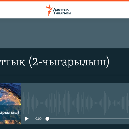
аттык (2-чыгарылыш)
No media source currently avail
0:00