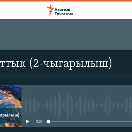
аттык (2-чыгарылыш)
No media source currently avail
0:00