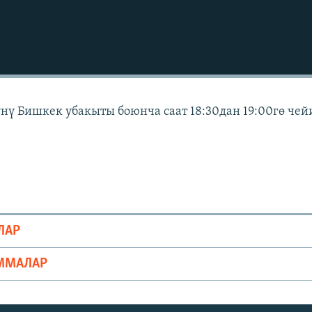
күнү Бишкек убакыты боюнча саат 18:30дан 19:00гө чей
ЛАР
ММАЛАР