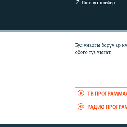
ЭЖЕ-СИҢДИЛЕР
Поп-аут плейер
АЗАТТЫК+
ЫҢГАЙСЫЗ СУРООЛОР
Бул үналгы берүү ар 
обого түз чыгат.
ТВ ПРОГРАММА
РАДИО ПРОГРА