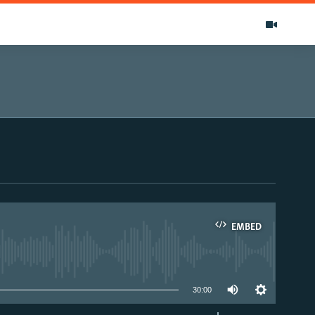
EMBED
able
30:00