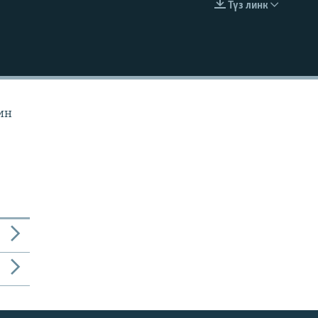
Түз линк
EMBED
ин