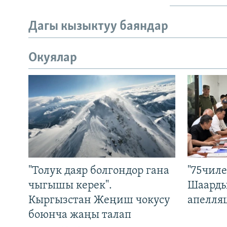
Дагы кызыктуу баяндар
Окуялар
"Толук даяр болгондор гана
"75чиле
чыгышы керек".
Шаарды
Кыргызстан Жеңиш чокусу
апелля
боюнча жаңы талап