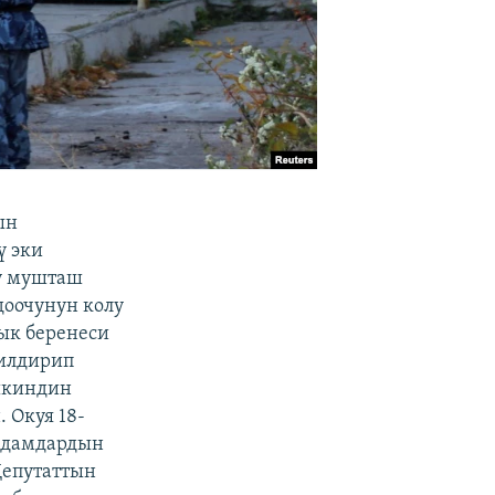
ын
ү эки
гү мушташ
доочунун колу
ык беренеси
билдирип
ыкиндин
 Окуя 18-
 адамдардын
Депутаттын