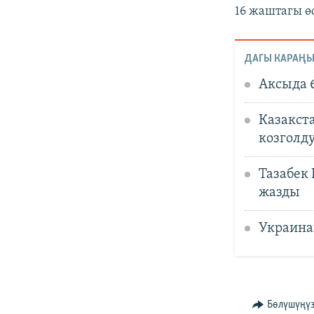
16 жаштагы ө
ДАГЫ КАРАҢЫ
Аксыда 
Казакст
козголд
Тазабек
жазды
Украина
Бөлүшүңү