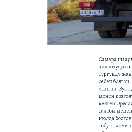
Самара шаар
айдоочусун ө
тургунду жан
себеп болгон
сынган. Бул 
менен козгол
келген Орус
талабы менен 
июлда болгон
тобу экинчи 