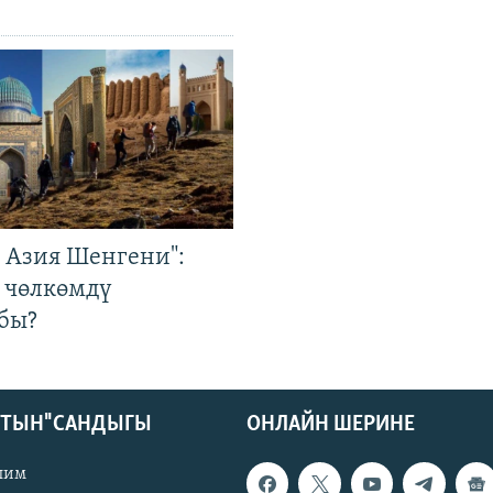
р Азия Шенгени":
 чөлкөмдү
бы?
КТЫН" САНДЫГЫ
ОНЛАЙН ШЕРИНЕ
лим