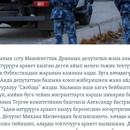
ынын соту Мамлекеттик Думанын депутатын жана ан
лтүрүүгө аракет кылган деген айып менен тажик тектү
а Өзбекстандын жаранын камакка алды. Буга көчөдө
. Анда депутаттын башына коюп жиберишкен жана ай
тууралуу “Свобода” жазды. Кылмыш иши алгач бейбашт
уп, кийин буга чейин мигранттарга каршы пикирин 
иянын Тергөө комитетинин башчысы Александр Бастр
“адам өлтүрүүгө аракет кылуу беренесине өзгөртүлгөн.
. Депутат Михаил Матвеевдин белгилешинче, көчөдө
топко тийишип, аларды токтотууга аракет кылышкан. 