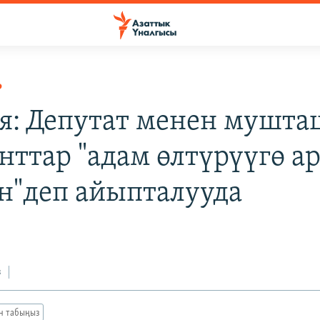
Р
я: Депутат менен мушта
нттар "адам өлтүрүүгө а
н"деп айыпталууда
з
ан табыңыз