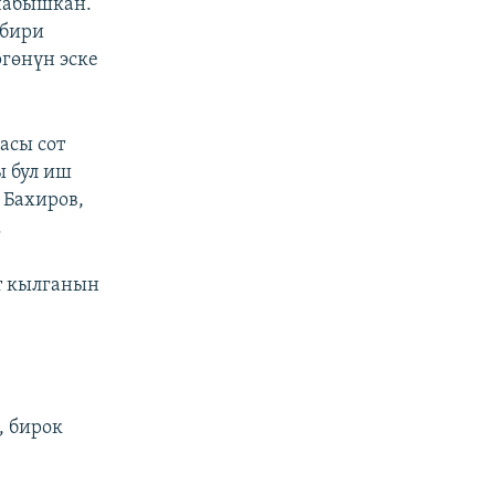
 чабышкан.
 бири
гөнүн эске
асы сот
ы бул иш
 Бахиров,
.
т кылганын
, бирок