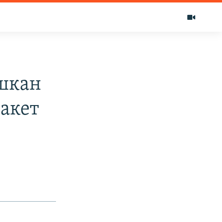
шкан
ракет