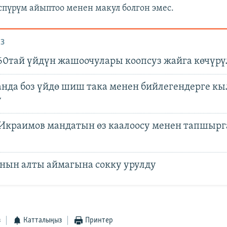
спүрүм айыптоо менен макул болгон эмес.
З
60тай үйдүн жашоочулары коопсуз жайга көчүрү
анда боз үйдө шиш така менен бийлегендерге 
у
 Икраимов мандатын өз каалоосу менен тапшыр
нын алты аймагына сокку урулду
з
Катталыңыз
Принтер