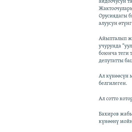
айдоочусун т
Жактоочулары
Орусиядагы б
алуусун өтүнг
Айыпталып жа
учурунда “уу
боюнча теги 
депутатты ба
Ал күнөөсүн 
белгилеген.
Ал сотто кот
Бахиров жабы
күнөөнү мойн