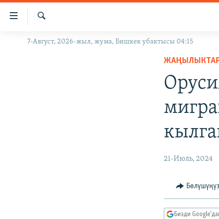
Линктер
Мазмунга
өтүңүз
Издөө
7-Август, 2026-жыл, жума, Бишкек убактысы 04:15
ЖАҢЫЛЫКТАР
Навигацияга
өтүңүз
ЖАҢЫЛЫКТА
КЫРГЫЗСТАН
Издөөгө
Оруси
ДҮЙНӨ
КЫРГЫЗСТАН
салыңыз
УКРАИНА
САЯСАТ
ДҮЙНӨ
мигра
АТАЙЫН ИЛИКТӨӨ
ЭКОНОМИКА
БОРБОР АЗИЯ
кылга
ТВ ПРОГРАММАЛАР
МАДАНИЯТ
ПОДКАСТ
БҮГҮН АЗАТТЫКТА
21-Июль, 2024
ӨЗГӨЧӨ ПИКИР
ЭКСПЕРТТЕР ТАЛДАЙТ
БИЗ ЖАНА ДҮЙНӨ
Бөлүшүңү
ДАНИСТЕ
Бизди Google'д