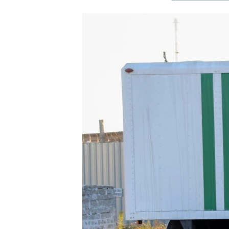
ЭЖЕ-СИҢДИЛЕР
АЗАТТЫК+
ЫҢГАЙСЫЗ СУРООЛОР