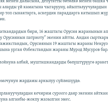
аяк менен далысына, депутатты бөтөлкө менен башка
 аларды үй камагына чыгарууну, айыпталуучулардын
ир топ сынактарга, аскердик параддарга катышып жүр
өн.
ткандардын бири, 16 жаштагы Орусия жаранынын ап
лу Орусиянын патриоту” экенин айтты. Андан сырткар
тажикстандык, Орусиянын 19 жаштагы жараны Некруз
шына урган Өзбекстандын жараны Мурод Мусуров бар
мойнуна албай, мушташкандарды бөлүштүрүүгө араке
ормочунун жардамы аркылуу сүйлөшүүдө.
рлануучулардан кечирим суроого даяр экенин айткан
уна алганбы-жокпу жазылган эмес.