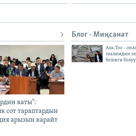
Блог - Миңсанат
Ала-Тоо – онл
таалимдин эл
бешиги болуу
рдин каты":
к сот тараптардын
ция арызын карайт