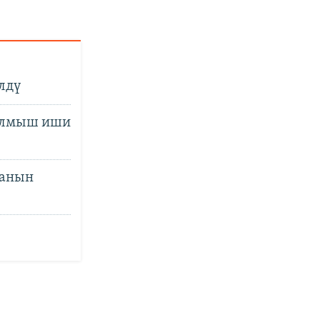
лдү
кылмыш иши
ганын