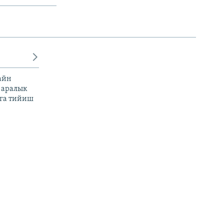
айн
 аралык
га тийиш