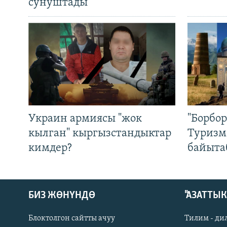
сунуштады
Украин армиясы "жок
"Борбо
кылган" кыргызстандыктар
Туризм
кимдер?
байыта
БИЗ ЖӨНҮНДӨ
"АЗАТТЫ
Блоктолгон сайтты ачуу
Тилим - ди