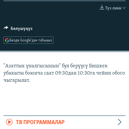
ОНЛАЙН ШЕРИНЕ
ЭЖЕ-СИҢДИЛЕР
Түз линк
АЗАТТЫК+
ЫҢГАЙСЫЗ СУРООЛОР
Бөлүшүңүз
Бизди Google'дан табыңыз
ЭЕ/АРнун бардык сайттары
"Азаттык үналгысынын" бул берүүсү Бишкек
убакыты боюнча саат 09:30дан 10:30га чейин обого
чыгарылат.
ТВ ПРОГРАММАЛАР