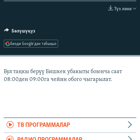
ОНЛАЙН ШЕРИНЕ
ЭЖЕ-СИҢДИЛЕР
Түз линк
АЗАТТЫК+
ЫҢГАЙСЫЗ СУРООЛОР
Бөлүшүңүз
Бизди Google'дан табыңыз
ЭЕ/АРнун бардык сайттары
Бул таңкы берүү Бишкек убакыты боюнча саат
08:00ден 09:00га чейин обого чыгарылат.
ТВ ПРОГРАММАЛАР