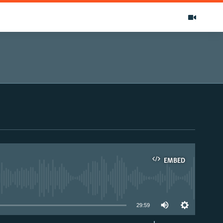
EMBED
able
29:59