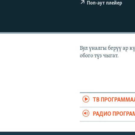
ЭЖЕ-СИҢДИЛЕР
Поп-аут плейер
АЗАТТЫК+
ЫҢГАЙСЫЗ СУРООЛОР
Бул үналгы берүү ар 
обого түз чыгат.
ТВ ПРОГРАММА
РАДИО ПРОГРА