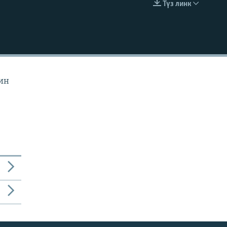
Түз линк
EMBED
йин