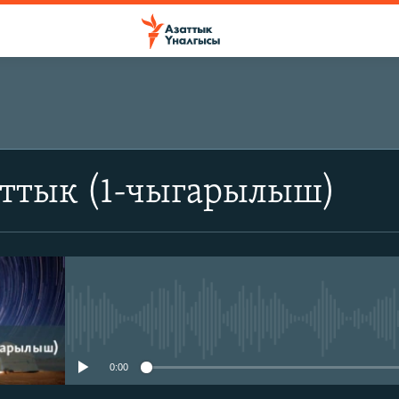
аттык (1-чыгарылыш)
No media source currently avail
0:00