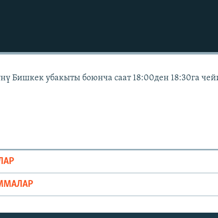
күнү Бишкек убакыты боюнча саат 18:00ден 18:30га че
ЛАР
ММАЛАР