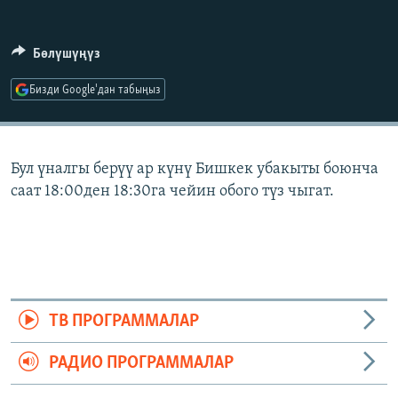
ОНЛАЙН ШЕРИНЕ
ЭЖЕ-СИҢДИЛЕР
АЗАТТЫК+
Бөлүшүңүз
ЫҢГАЙСЫЗ СУРООЛОР
Бизди Google'дан табыңыз
ЭЕ/АРнун бардык сайттары
Бул үналгы берүү ар күнү Бишкек убакыты боюнча
саат 18:00ден 18:30га чейин обого түз чыгат.
ТВ ПРОГРАММАЛАР
РАДИО ПРОГРАММАЛАР