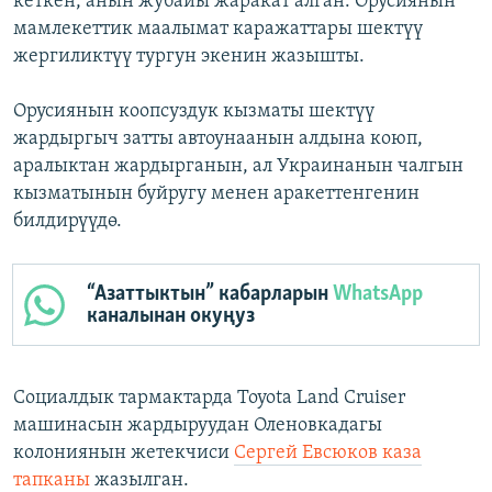
кеткен, анын жубайы жаракат алган. Орусиянын
мамлекеттик маалымат каражаттары шектүү
жергиликтүү тургун экенин жазышты.
Орусиянын коопсуздук кызматы шектүү
жардыргыч затты автоунаанын алдына коюп,
аралыктан жардырганын, ал Украинанын чалгын
кызматынын буйругу менен аракеттенгенин
билдирүүдө.
“Азаттыктын” кабарларын
WhatsApp
каналынан окуңуз
Социалдык тармактарда Toyota Land Cruiser
машинасын жардыруудан Оленовкадагы
колониянын жетекчиси
Сергей Евсюков каза
тапканы
жазылган.