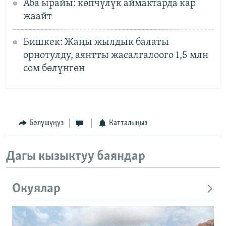
Аба ырайы: көпчүлүк аймактарда кар
жаайт
Бишкек: Жаңы жылдык балаты
орнотулду, аянтты жасалгалоого 1,5 млн
сом бөлүнгөн
Бөлүшүңүз
Катталыңыз
Дагы кызыктуу баяндар
Окуялар