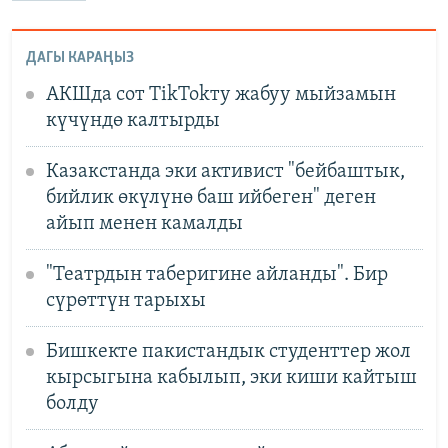
ДАГЫ КАРАҢЫЗ
АКШда сот TikTokту жабуу мыйзамын
күчүндө калтырды
Казакстанда эки активист "бейбаштык,
бийлик өкүлүнө баш ийбеген" деген
айып менен камалды
"Театрдын таберигине айланды". Бир
сүрөттүн тарыхы
Бишкекте пакистандык студенттер жол
кырсыгына кабылып, эки киши кайтыш
болду