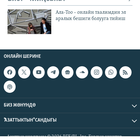
Ала-Тоо – онлайн таалимдин эл
аралык бешиги болууга тийиш
ОНЛАЙН ШЕРИНЕ
БИЗ ЖӨНҮНДӨ
"АЗАТТЫКТЫН" САНДЫГЫ
Азаттык үналгысы © 2026 RFE/RL, Inc. Бардык укуктар