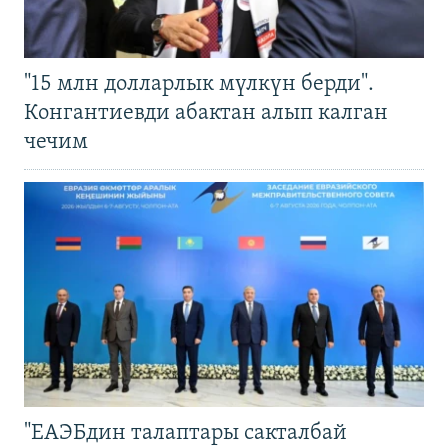
"15 млн долларлык мүлкүн берди".
Конгантиевди абактан алып калган
чечим
"ЕАЭБдин талаптары сакталбай