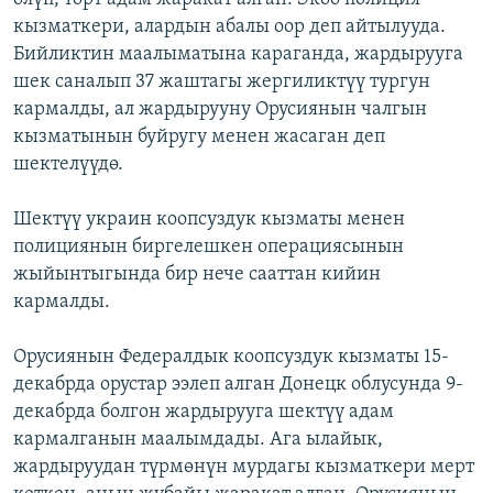
кызматкери, алардын абалы оор деп айтылууда.
Бийликтин маалыматына караганда, жардырууга
шек саналып 37 жаштагы жергиликтүү тургун
кармалды, ал жардырууну Орусиянын чалгын
кызматынын буйругу менен жасаган деп
шектелүүдө.
Шектүү украин коопсуздук кызматы менен
полициянын биргелешкен операциясынын
жыйынтыгында бир нече сааттан кийин
кармалды.
Орусиянын Федералдык коопсуздук кызматы 15-
декабрда орустар ээлеп алган Донецк облусунда 9-
декабрда болгон жардырууга шектүү адам
кармалганын маалымдады. Ага ылайык,
жардыруудан түрмөнүн мурдагы кызматкери мерт