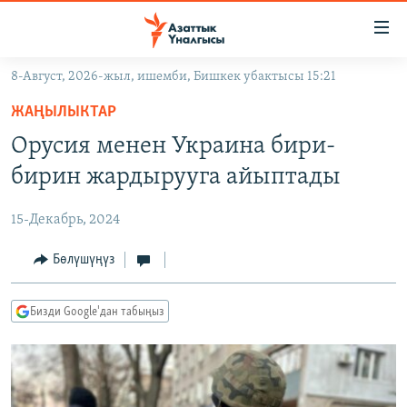
Линктер
Мазмунга
өтүңүз
8-Август, 2026-жыл, ишемби, Бишкек убактысы 15:21
Навигацияга
ЖАҢЫЛЫКТАР
өтүңүз
ЖАҢЫЛЫКТАР
КЫРГЫЗСТАН
Издөөгө
Орусия менен Украина бири-
салыңыз
ДҮЙНӨ
КЫРГЫЗСТАН
бирин жардырууга айыптады
УКРАИНА
САЯСАТ
ДҮЙНӨ
15-Декабрь, 2024
АТАЙЫН ИЛИКТӨӨ
ЭКОНОМИКА
БОРБОР АЗИЯ
ТВ ПРОГРАММАЛАР
Бөлүшүңүз
МАДАНИЯТ
ПОДКАСТ
БҮГҮН АЗАТТЫКТА
Бизди Google'дан табыңыз
ӨЗГӨЧӨ ПИКИР
ЭКСПЕРТТЕР ТАЛДАЙТ
БИЗ ЖАНА ДҮЙНӨ
Русский
ДАНИСТЕ