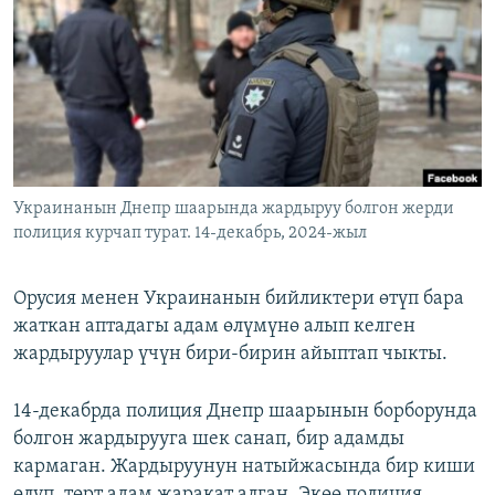
ОНЛАЙН ШЕРИНЕ
ЭЖЕ-СИҢДИЛЕР
АЗАТТЫК+
ЫҢГАЙСЫЗ СУРООЛОР
ЭЕ/АРнун бардык сайттары
Украинанын Днепр шаарында жардыруу болгон жерди
полиция курчап турат. 14-декабрь, 2024-жыл
Орусия менен Украинанын бийликтери өтүп бара
жаткан аптадагы адам өлүмүнө алып келген
жардыруулар үчүн бири-бирин айыптап чыкты.
14-декабрда полиция Днепр шаарынын борборунда
болгон жардырууга шек санап, бир адамды
кармаган. Жардыруунун натыйжасында бир киши
өлүп, төрт адам жаракат алган. Экөө полиция