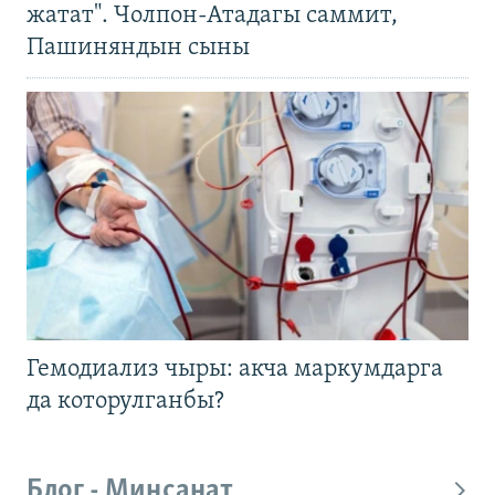
жатат". Чолпон-Атадагы саммит,
Пашиняндын сыны
Гемодиализ чыры: акча маркумдарга
да которулганбы?
Блог - Миңсанат