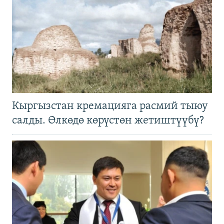
Кыргызстан кремацияга расмий тыюу
салды. Өлкөдө көрүстөн жетиштүүбү?