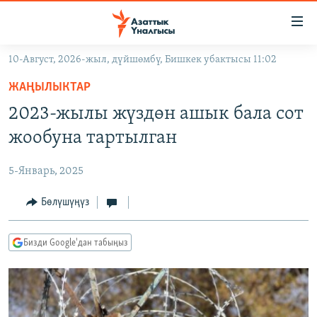
Линктер
Мазмунга
өтүңүз
10-Август, 2026-жыл, дүйшөмбү, Бишкек убактысы 11:02
Навигацияга
ЖАҢЫЛЫКТАР
өтүңүз
ЖАҢЫЛЫКТАР
КЫРГЫЗСТАН
Издөөгө
2023-жылы жүздөн ашык бала сот
салыңыз
ДҮЙНӨ
КЫРГЫЗСТАН
жообуна тартылган
УКРАИНА
САЯСАТ
ДҮЙНӨ
5-Январь, 2025
АТАЙЫН ИЛИКТӨӨ
ЭКОНОМИКА
БОРБОР АЗИЯ
ТВ ПРОГРАММАЛАР
Бөлүшүңүз
МАДАНИЯТ
ПОДКАСТ
БҮГҮН АЗАТТЫКТА
Бизди Google'дан табыңыз
ӨЗГӨЧӨ ПИКИР
ЭКСПЕРТТЕР ТАЛДАЙТ
БИЗ ЖАНА ДҮЙНӨ
Русский
ДАНИСТЕ