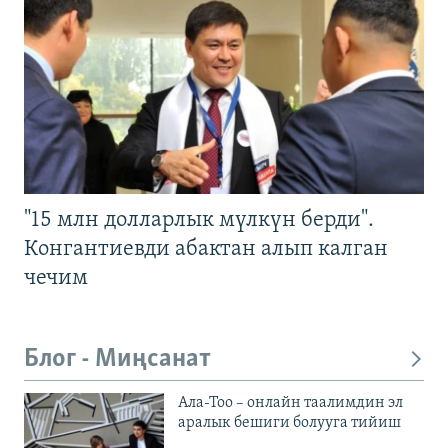
"15 млн долларлык мүлкүн берди".
Конгантиевди абактан алып калган
чечим
Блог - Миңсанат
Ала-Тоо – онлайн таалимдин эл
аралык бешиги болууга тийиш