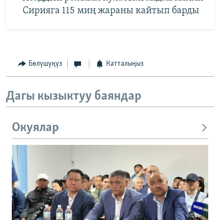
Сирияга 115 миң жараны кайтып барды
Бөлүшүңүз
Катталыңыз
Дагы кызыктуу баяндар
Окуялар