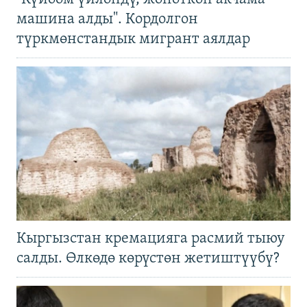
машина алды". Кордолгон
түркмөнстандык мигрант аялдар
Кыргызстан кремацияга расмий тыюу
салды. Өлкөдө көрүстөн жетиштүүбү?