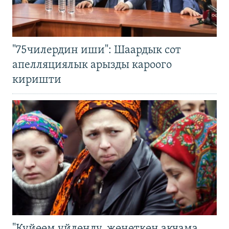
"75чилердин иши": Шаардык сот
апелляциялык арызды кароого
киришти
"Күйөөм үйлөндү, жөнөткөн акчама