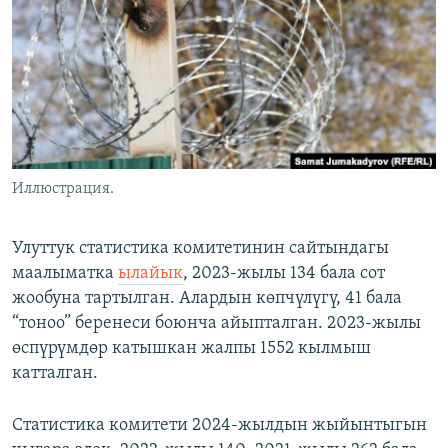
ОНЛАЙН ШЕРИНЕ
ЭЖЕ-СИҢДИЛЕР
АЗАТТЫК+
ЫҢГАЙСЫЗ СУРООЛОР
ЭЕ/АРнун бардык сайттары
Иллюстрация.
Улуттук статистика комитетинин сайтындагы
маалыматка
ылайык
, 2023-жылы 134 бала сот
жообуна тартылган. Алардын көпчүлүгү, 41 бала
“тоноо” беренеси боюнча айыпталган. 2023-жылы
өспүрүмдөр катышкан жалпы 1552 кылмыш
катталган.
Статистика комитети 2024-жылдын жыйынтыгын