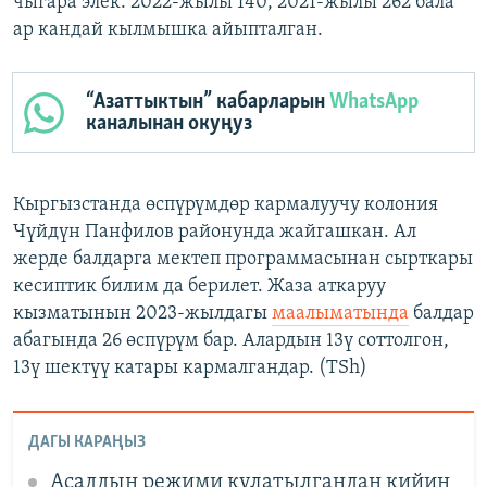
чыгара элек. 2022-жылы 140, 2021-жылы 262 бала
ар кандай кылмышка айыпталган.
“Азаттыктын” кабарларын
WhatsApp
каналынан окуңуз
Кыргызстанда өспүрүмдөр кармалуучу колония
Чүйдүн Панфилов районунда жайгашкан. Ал
жерде балдарга мектеп программасынан сырткары
кесиптик билим да берилет. Жаза аткаруу
кызматынын 2023-жылдагы
маалыматында
балдар
абагында 26 өспүрүм бар. Алардын 13ү соттолгон,
13ү шектүү катары кармалгандар. (TSh)
ДАГЫ КАРАҢЫЗ
Асаддын режими кулатылгандан кийин