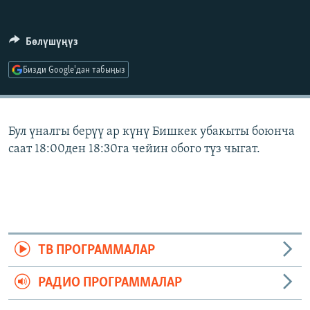
ОНЛАЙН ШЕРИНЕ
ЭЖЕ-СИҢДИЛЕР
АЗАТТЫК+
Бөлүшүңүз
ЫҢГАЙСЫЗ СУРООЛОР
Бизди Google'дан табыңыз
ЭЕ/АРнун бардык сайттары
Бул үналгы берүү ар күнү Бишкек убакыты боюнча
саат 18:00ден 18:30га чейин обого түз чыгат.
ТВ ПРОГРАММАЛАР
РАДИО ПРОГРАММАЛАР