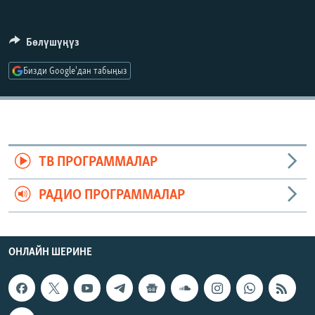
ОНЛАЙН ШЕРИНЕ
ЭЖЕ-СИҢДИЛЕР
АЗАТТЫК+
Бөлүшүңүз
ЫҢГАЙСЫЗ СУРООЛОР
Бизди Google'дан табыңыз
ЭЕ/АРнун бардык сайттары
ТВ ПРОГРАММАЛАР
РАДИО ПРОГРАММАЛАР
ОНЛАЙН ШЕРИНЕ