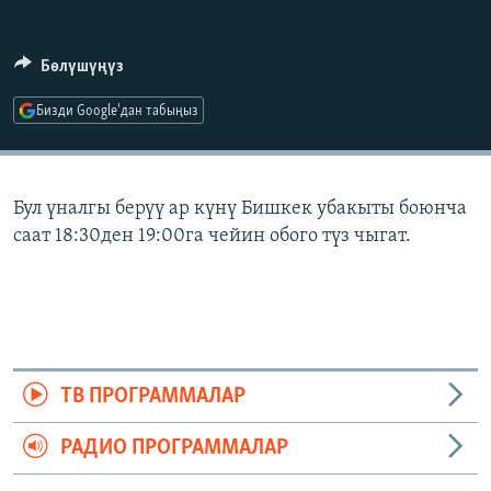
ОНЛАЙН ШЕРИНЕ
ЭЖЕ-СИҢДИЛЕР
АЗАТТЫК+
Бөлүшүңүз
ЫҢГАЙСЫЗ СУРООЛОР
Бизди Google'дан табыңыз
ЭЕ/АРнун бардык сайттары
Бул үналгы берүү ар күнү Бишкек убакыты боюнча
саат 18:30ден 19:00га чейин обого түз чыгат.
ТВ ПРОГРАММАЛАР
РАДИО ПРОГРАММАЛАР