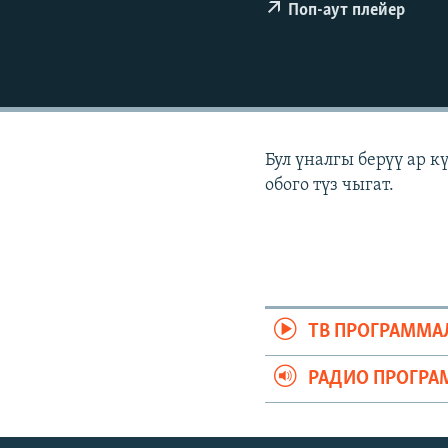
ЭЖЕ-СИҢДИЛЕР
Поп-аут плейер
АЗАТТЫК+
ЫҢГАЙСЫЗ СУРООЛОР
Бул үналгы берүү ар 
обого түз чыгат.
ТВ ПРОГРАММА
РАДИО ПРОГРА