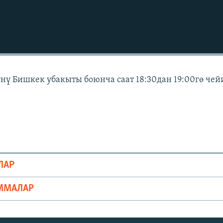
күнү Бишкек убакыты боюнча саат 18:30дан 19:00гө чей
ЛАР
ММАЛАР