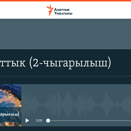
аттык (2-чыгарылыш)
No media source currently avail
0:00