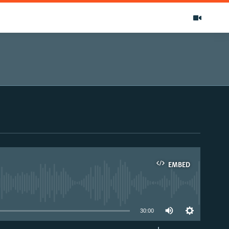
EMBED
able
30:00