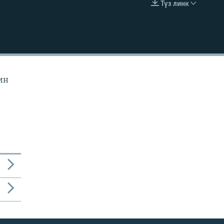
Түз линк
EMBED
ин