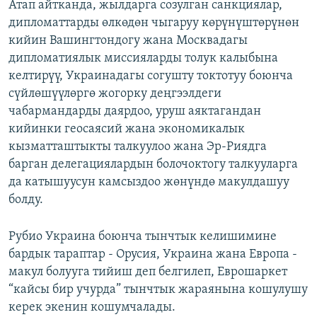
Атап айтканда, жылдарга созулган санкциялар,
дипломаттарды өлкөдөн чыгаруу көрүнүштөрүнөн
кийин Вашингтондогу жана Москвадагы
дипломатиялык миссияларды толук калыбына
келтирүү, Украинадагы согушту токтотуу боюнча
сүйлөшүүлөргө жогорку деңгээлдеги
чабармандарды даярдоо, уруш аяктагандан
кийинки геосаясий жана экономикалык
кызматташтыкты талкуулоо жана Эр-Риядга
барган делегациялардын болочоктогу талкууларга
да катышуусун камсыздоо жөнүндө макулдашуу
болду.
Рубио Украина боюнча тынчтык келишимине
бардык тараптар - Орусия, Украина жана Европа -
макул болууга тийиш деп белгилеп, Еврошаркет
“кайсы бир учурда” тынчтык жараянына кошулушу
керек экенин кошумчалады.