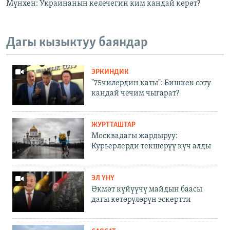
Мүнхен: Украинанын келечегин ким кандай көрөт?
Дагы кызыктуу баяндар
ЭРКИНДИК
"75чилердин каты": Бишкек соту
кандай чечим чыгарат?
ЖУРТТАШТАР
Москвадагы жардыруу:
Курьерлерди текшерүү күч алды
ЭЛ ҮНҮ
Өкмөт күйүүчү майдын баасы
дагы көтөрүлөрүн эскертти