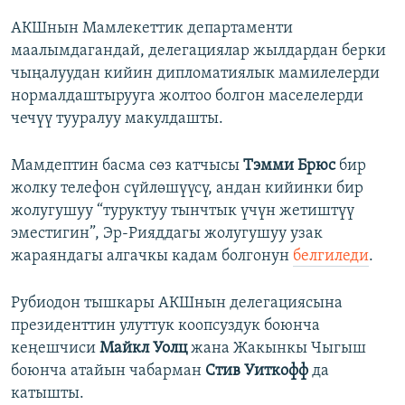
АКШнын Мамлекеттик департаменти
маалымдагандай, делегациялар жылдардан берки
чыңалуудан кийин дипломатиялык мамилелерди
нормалдаштырууга жолтоо болгон маселелерди
чечүү тууралуу макулдашты.
Мамдептин басма сөз катчысы
Тэмми Брюс
бир
жолку телефон сүйлөшүүсү, андан кийинки бир
жолугушуу “туруктуу тынчтык үчүн жетиштүү
эместигин”, Эр-Рияддагы жолугушуу узак
жараяндагы алгачкы кадам болгонун
белгиледи
.
Рубиодон тышкары АКШнын делегациясына
президенттин улуттук коопсуздук боюнча
кеңешчиси
Майкл Уолц
жана Жакынкы Чыгыш
боюнча атайын чабарман
Стив Уиткофф
да
катышты.