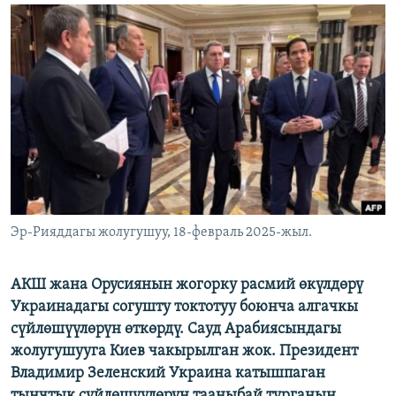
ОНЛАЙН ШЕРИНЕ
ЭЖЕ-СИҢДИЛЕР
АЗАТТЫК+
ЫҢГАЙСЫЗ СУРООЛОР
ЭЕ/АРнун бардык сайттары
Эр-Рияддагы жолугушуу, 18-февраль 2025-жыл.
АКШ жана Орусиянын жогорку расмий өкүлдөрү
Украинадагы согушту токтотуу боюнча алгачкы
сүйлөшүүлөрүн өткөрдү. Сауд Арабиясындагы
жолугушууга Киев чакырылган жок. Президент
Владимир Зеленский Украина катышпаган
тынчтык сүйлөшүүлөрүн тааныбай турганын