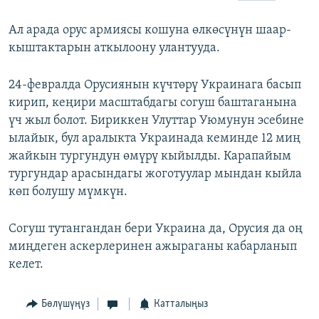
Ал арада орус армиясы кошуна өлкөсүнүн шаар-
кыштактарын аткылоону улантууда.
24-февралда Орусиянын күчтөрү Украинага басып
кирип, кеңири масштабдагы согуш баштаганына
үч жыл болот. Бириккен Улуттар Уюмунун эсебине
ылайык, бул аралыкта Украинада кеминде 12 миң
жайкын тургундун өмүрү кыйылды. Карапайым
тургундар арасындагы жоготуулар мындан кыйла
көп болушу мүмкүн.
Согуш тутангандан бери Украина да, Орусия да оң
миңдеген аскерлеринен ажыраганы кабарланып
келет.
Бөлүшүңүз
Катталыңыз