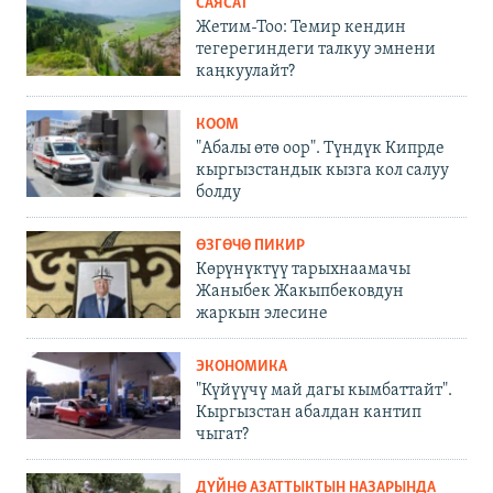
САЯСАТ
Жетим-Тоо: Темир кендин
тегерегиндеги талкуу эмнени
каңкуулайт?
КООМ
"Абалы өтө оор". Түндүк Кипрде
кыргызстандык кызга кол салуу
болду
ӨЗГӨЧӨ ПИКИР
Көрүнүктүү тарыхнаамачы
Жаныбек Жакыпбековдун
жаркын элесине
ЭКОНОМИКА
"Күйүүчү май дагы кымбаттайт".
Кыргызстан абалдан кантип
чыгат?
ДҮЙНӨ АЗАТТЫКТЫН НАЗАРЫНДА