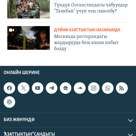
Түндүк Ооганстандагы чабуулдар
"Талибан" үчүн чоң сынообу?
ДҮЙНӨ АЗАТТЫКТЫН НАЗАРЫНДА
Москвада ресторандагы
жардырууда беш киши набыт
болду
ОНЛАЙН ШЕРИНЕ
БИЗ ЖӨНҮНДӨ
"АЗАТТЫКТЫН" САНДЫГЫ