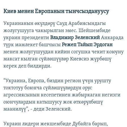
Киев менен Европанын тынчсыздануусу
Украинанын өкүлдөрү Сауд Арабиясындагы
жолугушууга чакырылган эмес. Шейшембиде
украин президенти
Владимир Зеленский
Анкарада
түрк мамлекет башчысы
Режеп Тайып Эрдоган
менен жолугушуудан кийин согушка чекит коюуну
максат кылган сүйлөшүүлөр Киевсиз жүрбөшү
керек деп билдирди.
“Украина, Европа, биздин регион үчүн урушту
токтотуу боюнча сүйлөшүүлөрдүн орус
агрессиясынын кесепетинен жабыркаган негизги
оюнчулардын катышуусу жок өткөрүлбөшү
маанилүү”, - деди Зеленский.
Украин лидери жекшембиде Дубайга барып,