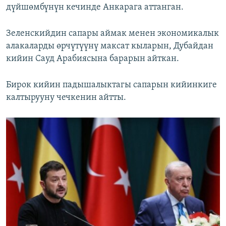
дүйшөмбүнүн кечинде Анкарага аттанган.
Зеленскийдин сапары аймак менен экономикалык
алакаларды өрчүтүүнү максат кыларын, Дубайдан
кийин Сауд Арабиясына барарын айткан.
Бирок кийин падышалыктагы сапарын кийинкиге
калтырууну чечкенин айтты.