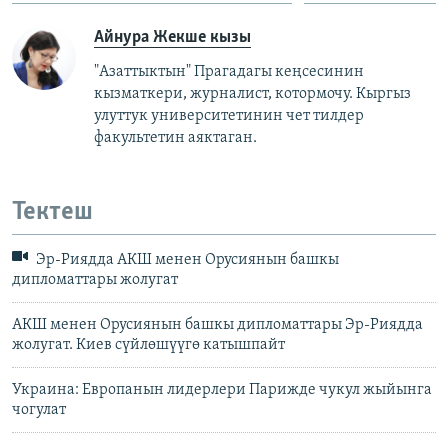
Айнура Жекше кызы
"Азаттыктын" Прагадагы кеңсесинин
кызматкери, журналист, котормочу. Кыргыз
улуттук университетинин чет тилдер
факультетин аяктаган.
Тектеш
Эр-Риядда АКШ менен Орусиянын башкы
дипломаттары жолугат
АКШ менен Орусиянын башкы дипломаттары Эр-Риядда
жолугат. Киев сүйлөшүүгө катышпайт
Украина: Европанын лидерлери Парижде чукул жыйынга
чогулат