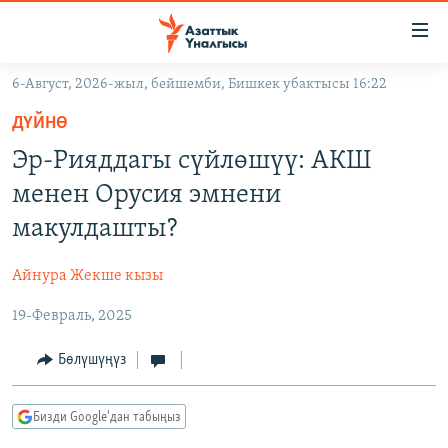
Линктер
Мазмунга
өтүңүз
6-Август, 2026-жыл, бейшемби, Бишкек убактысы 16:22
Навигацияга
ЖАҢЫЛЫКТАР
өтүңүз
ДҮЙНӨ
КЫРГЫЗСТАН
Издөөгө
Эр-Рияддагы сүйлөшүү: АКШ
салыңыз
ДҮЙНӨ
КЫРГЫЗСТАН
менен Орусия эмнени
УКРАИНА
САЯСАТ
ДҮЙНӨ
макулдашты?
АТАЙЫН ИЛИКТӨӨ
ЭКОНОМИКА
БОРБОР АЗИЯ
Айнура Жекше кызы
ТВ ПРОГРАММАЛАР
МАДАНИЯТ
19-Февраль, 2025
ПОДКАСТ
БҮГҮН АЗАТТЫКТА
ӨЗГӨЧӨ ПИКИР
ЭКСПЕРТТЕР ТАЛДАЙТ
Бөлүшүңүз
БИЗ ЖАНА ДҮЙНӨ
Русский
Бизди Google'дан табыңыз
ДАНИСТЕ