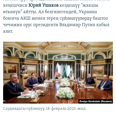
кеңешчиси
Юрий Ушаков
кездешүү “жакшы
өткөнүн” айтты. Ал белгилегендей, Украина
боюнча АКШ менен терең сүйлөшүүлөрдү баштоо
чечимин орус президенти Владимир Путин кабыл
алат.
Саудиядагы сүйлөшүү, 18-февраль 2025-жыл.