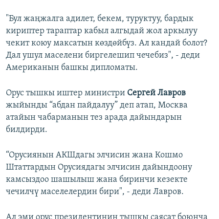
"Бул жаңжалга адилет, бекем, туруктуу, бардык
кириптер тараптар кабыл алгыдай жол аркылуу
чекит коюу максатын көздөйбүз. Ал кандай болот?
Дал ушул маселени биргелешип чечебиз", - деди
Американын башкы дипломаты.
Орус тышкы иштер министри
Сергей Лавров
жыйынды “абдан пайдалуу” деп атап, Москва
атайын чабарманын тез арада дайындарын
билдирди.
“Орусиянын АКШдагы элчисин жана Кошмо
Штаттардын Орусиядагы элчисин дайындоону
камсыздоо шашылыш жана биринчи кезекте
чечилчү маселелердин бири", - деди Лавров.
Ал эми орус президентинин тышкы саясат боюнча