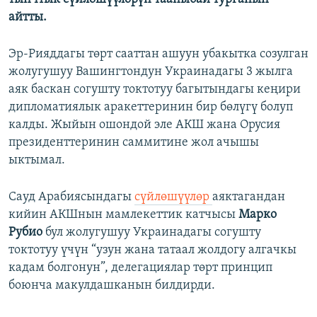
айтты.
Эр-Рияддагы төрт сааттан ашуун убакытка созулган
жолугушуу Вашингтондун Украинадагы 3 жылга
аяк баскан согушту токтотуу багытындагы кеңири
дипломатиялык аракеттеринин бир бөлүгү болуп
калды. Жыйын ошондой эле АКШ жана Орусия
президенттеринин саммитине жол ачышы
ыктымал.
Сауд Арабиясындагы
сүйлөшүүлөр
аяктагандан
кийин АКШнын мамлекеттик катчысы
Марко
Рубио
бул жолугушуу Украинадагы согушту
токтотуу үчүн “узун жана татаал жолдогу алгачкы
кадам болгонун”, делегациялар төрт принцип
боюнча макулдашканын билдирди.