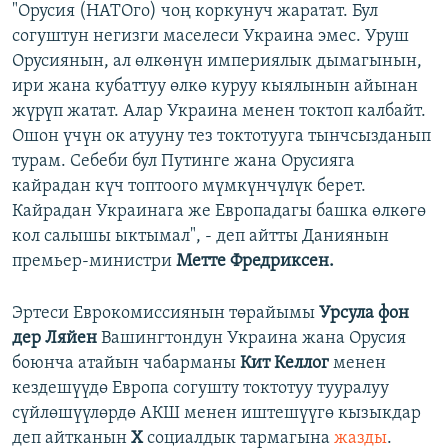
"Орусия (НАТОго) чоң коркунуч жаратат. Бул
согуштун негизги маселеси Украина эмес. Уруш
Орусиянын, ал өлкөнүн империялык дымагынын,
ири жана кубаттуу өлкө куруу кыялынын айынан
жүрүп жатат. Алар Украина менен токтоп калбайт.
Ошон үчүн ок атууну тез токтотууга тынчсызданып
турам. Себеби бул Путинге жана Орусияга
кайрадан күч топтоого мүмкүнчүлүк берет.
Кайрадан Украинага же Европадагы башка өлкөгө
кол салышы ыктымал", - деп айтты Даниянын
премьер-министри
Метте Фредриксен.
Эртеси Еврокомиссиянын төрайымы
Урсула фон
дер Ляйен
Вашингтондун Украина жана Орусия
боюнча атайын чабарманы
Кит Келлог
менен
кездешүүдө Европа согушту токтотуу тууралуу
сүйлөшүүлөрдө АКШ менен иштешүүгө кызыкдар
деп айтканын
Х
социалдык тармагына
жазды
.