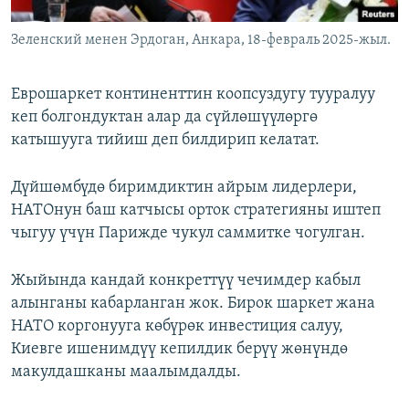
Зеленский менен Эрдоган, Анкара, 18-февраль 2025-жыл.
Еврошаркет континенттин коопсуздугу тууралуу
кеп болгондуктан алар да сүйлөшүүлөргө
катышууга тийиш деп билдирип келатат.
Дүйшөмбүдө биримдиктин айрым лидерлери,
НАТОнун баш катчысы орток стратегияны иштеп
чыгуу үчүн Парижде чукул саммитке чогулган.
Жыйында кандай конкреттүү чечимдер кабыл
алынганы кабарланган жок. Бирок шаркет жана
НАТО коргонууга көбүрөк инвестиция салуу,
Киевге ишенимдүү кепилдик берүү жөнүндө
макулдашканы маалымдалды.