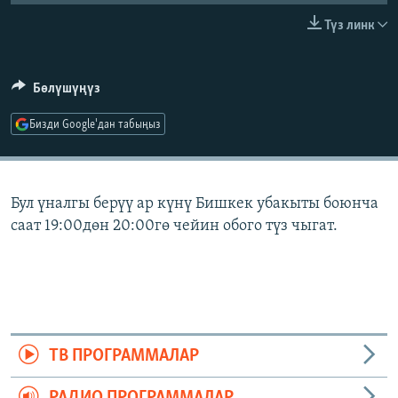
ОНЛАЙН ШЕРИНЕ
ЭЖЕ-СИҢДИЛЕР
Түз линк
АЗАТТЫК+
ЫҢГАЙСЫЗ СУРООЛОР
Бөлүшүңүз
Бизди Google'дан табыңыз
ЭЕ/АРнун бардык сайттары
Бул үналгы берүү ар күнү Бишкек убакыты боюнча
саат 19:00дөн 20:00гө чейин обого түз чыгат.
ТВ ПРОГРАММАЛАР