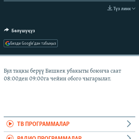
ОНЛАЙН ШЕРИНЕ
ЭЖЕ-СИҢДИЛЕР
Түз линк
АЗАТТЫК+
ЫҢГАЙСЫЗ СУРООЛОР
Бөлүшүңүз
Бизди Google'дан табыңыз
ЭЕ/АРнун бардык сайттары
Бул таңкы берүү Бишкек убакыты боюнча саат
08:00ден 09:00га чейин обого чыгарылат.
ТВ ПРОГРАММАЛАР