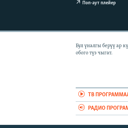
ЭЖЕ-СИҢДИЛЕР
Поп-аут плейер
АЗАТТЫК+
ЫҢГАЙСЫЗ СУРООЛОР
Бул үналгы берүү ар 
обого түз чыгат.
ТВ ПРОГРАММА
РАДИО ПРОГРА