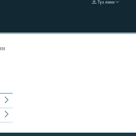
Түз линк
EMBED
ин