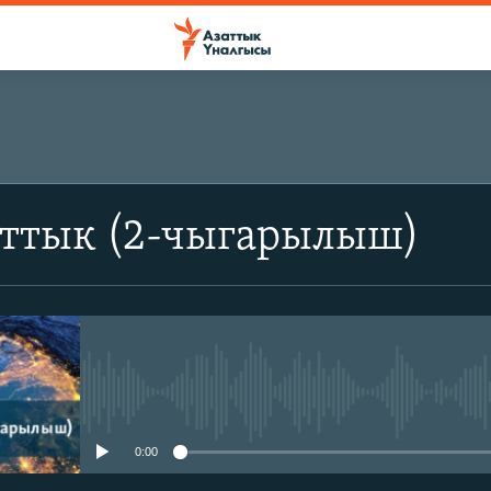
аттык (2-чыгарылыш)
No media source currently avail
0:00