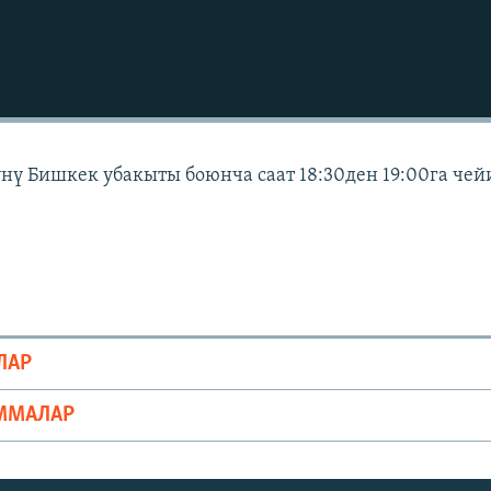
күнү Бишкек убакыты боюнча саат 18:30ден 19:00га чей
ЛАР
ММАЛАР