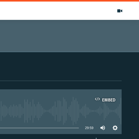
EMBED
able
29:59