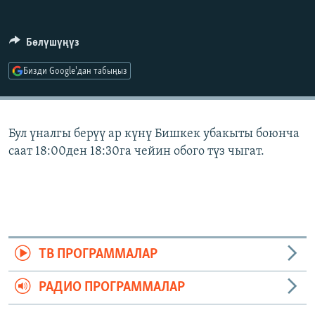
ОНЛАЙН ШЕРИНЕ
ЭЖЕ-СИҢДИЛЕР
АЗАТТЫК+
Бөлүшүңүз
ЫҢГАЙСЫЗ СУРООЛОР
Бизди Google'дан табыңыз
ЭЕ/АРнун бардык сайттары
Бул үналгы берүү ар күнү Бишкек убакыты боюнча
саат 18:00ден 18:30га чейин обого түз чыгат.
ТВ ПРОГРАММАЛАР
РАДИО ПРОГРАММАЛАР