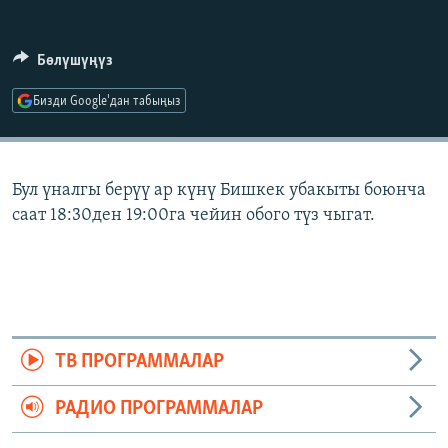
ОНЛАЙН ШЕРИНЕ
ЭЖЕ-СИҢДИЛЕР
АЗАТТЫК+
Бөлүшүңүз
ЫҢГАЙСЫЗ СУРООЛОР
Бизди Google'дан табыңыз
ЭЕ/АРнун бардык сайттары
Бул үналгы берүү ар күнү Бишкек убакыты боюнча
саат 18:30ден 19:00га чейин обого түз чыгат.
ТВ ПРОГРАММАЛАР
РАДИО ПРОГРАММАЛАР