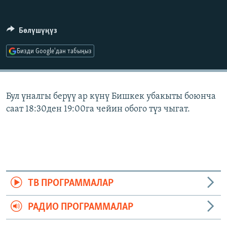
ОНЛАЙН ШЕРИНЕ
ЭЖЕ-СИҢДИЛЕР
АЗАТТЫК+
Бөлүшүңүз
ЫҢГАЙСЫЗ СУРООЛОР
Бизди Google'дан табыңыз
ЭЕ/АРнун бардык сайттары
Бул үналгы берүү ар күнү Бишкек убакыты боюнча
саат 18:30ден 19:00га чейин обого түз чыгат.
ТВ ПРОГРАММАЛАР
РАДИО ПРОГРАММАЛАР