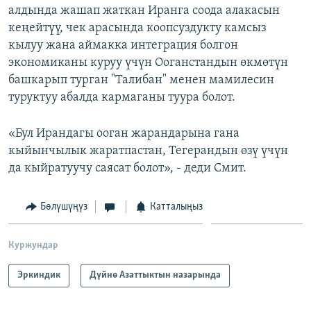
алдында жашап жаткан Иранга соода алакасын
кеңейтүү, чек арасында коопсуздукту камсыз
кылуу жана аймакка интеграция болгон
экономиканы куруу үчүн Ооганстандын өкмөтүн
башкарып турган "Талибан" менен мамилесин
туруктуу абалда кармаганы туура болот.
«Бул Ирандагы ооган жарандарына гана
кыйынчылык жаратпастан, Тегерандын өзү үчүн
да кыйратуучу саясат болот», - деди Смит.
Бөлүшүңүз
Катталыңыз
Куржундар
Эркиндик
Дүйнө Азаттыктын назарында