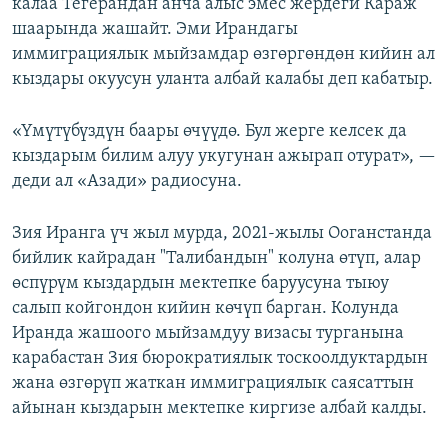
калаа Тегерандан анча алыс эмес жердеги Караж
шаарында жашайт. Эми Ирандагы
иммиграциялык мыйзамдар өзгөргөндөн кийин ал
кыздары окуусун уланта албай калабы деп кабатыр.
«Үмүтүбүздүн баары өчүүдө. Бул жерге келсек да
кыздарым билим алуу укугунан ажырап отурат», —
деди ал «Азади» радиосуна.
Зия Иранга үч жыл мурда, 2021-жылы Ооганстанда
бийлик кайрадан "Талибандын" колуна өтүп, алар
өспүрүм кыздардын мектепке баруусуна тыюу
салып койгондон кийин көчүп барган. Колунда
Иранда жашоого мыйзамдуу визасы турганына
карабастан Зия бюрократиялык тоскоолдуктардын
жана өзгөрүп жаткан иммиграциялык саясаттын
айынан кыздарын мектепке киргизе албай калды.