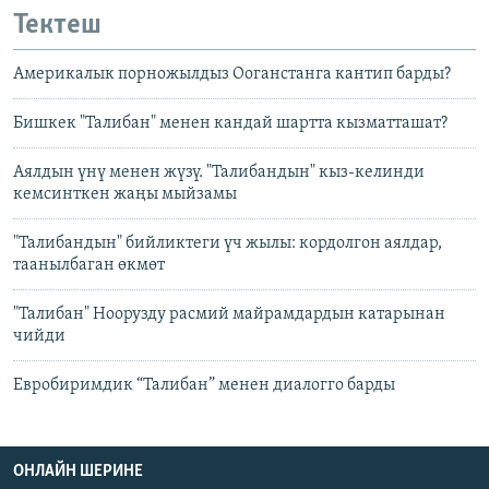
Тектеш
Америкалык порножылдыз Ооганстанга кантип барды?
Бишкек "Талибан" менен кандай шартта кызматташат?
Аялдын үнү менен жүзү. "Талибандын" кыз-келинди
кемсинткен жаңы мыйзамы
"Талибандын" бийликтеги үч жылы: кордолгон аялдар,
таанылбаган өкмөт
"Талибан" Ноорузду расмий майрамдардын катарынан
чийди
Евробиримдик “Талибан” менен диалогго барды
ОНЛАЙН ШЕРИНЕ