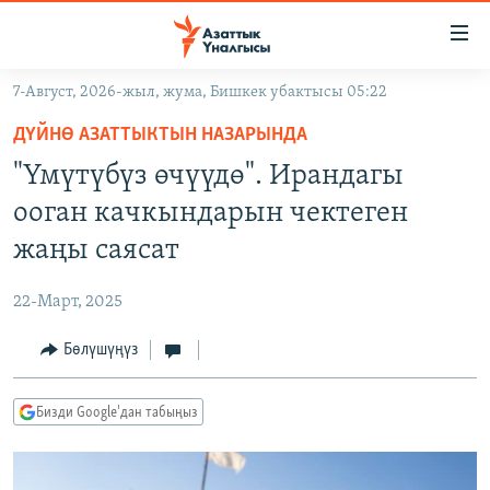
Линктер
Мазмунга
өтүңүз
7-Август, 2026-жыл, жума, Бишкек убактысы 05:22
Навигацияга
ЖАҢЫЛЫКТАР
өтүңүз
ДҮЙНӨ АЗАТТЫКТЫН НАЗАРЫНДА
КЫРГЫЗСТАН
Издөөгө
"Үмүтүбүз өчүүдө". Ирандагы
салыңыз
ДҮЙНӨ
КЫРГЫЗСТАН
ооган качкындарын чектеген
УКРАИНА
САЯСАТ
ДҮЙНӨ
жаңы саясат
АТАЙЫН ИЛИКТӨӨ
ЭКОНОМИКА
БОРБОР АЗИЯ
22-Март, 2025
ТВ ПРОГРАММАЛАР
МАДАНИЯТ
Бөлүшүңүз
ПОДКАСТ
БҮГҮН АЗАТТЫКТА
ӨЗГӨЧӨ ПИКИР
ЭКСПЕРТТЕР ТАЛДАЙТ
Бизди Google'дан табыңыз
БИЗ ЖАНА ДҮЙНӨ
Русский
ДАНИСТЕ