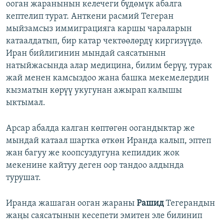
ооган жаранынын келечеги бүдөмүк абалга
кептелип турат. Анткени расмий Тегеран
мыйзамсыз иммиграцияга каршы чараларын
катаалдатып, бир катар чектөөлөрдү киргизүүдө.
Иран бийлигинин мындай саясатынын
натыйжасында алар медицина, билим берүү, турак
жай менен камсыздоо жана башка мекемелердин
кызматын көрүү укугунан ажырап калышы
ыктымал.
Арсар абалда калган көптөгөн оогандыктар же
мындай катаал шартка өткөн Иранда калып, эптеп
жан багуу же коопсуздугуна кепилдик жок
мекенине кайтуу деген оор тандоо алдында
турушат.
Иранда жашаган ооган жараны
Рашид
Тегерандын
жаңы саясатынын кесепети эмитен эле билинип