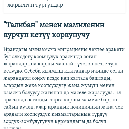
жарылган тургундар
"Талибан" менен мамиленин
курчуп кетүү коркунучу
Ирандагы мыйзамсыз миграцияны чектөө аракети
бул өлкөдөгү коомчулук арасында ооган
жарандарына каршы маанай күчөгөн кезге туш
келүүдө. Себеби кылмыш кылгандар ичинде ооган
жарандары соңку кезде көп каттала баштады,
алардын жеке коопсуздугу жана жумуш менен
камсыз болуусу жагынан да маселе жаралууда. Эл
арасында оогандыктарга каршы мамиле барган
сайын күчөп, алар ирандык полициянын жана чек
арадагы коопсуздук кызматтарынын түрдүү
зордук-зомбулугунун курмандыгы да болуп
калууда.