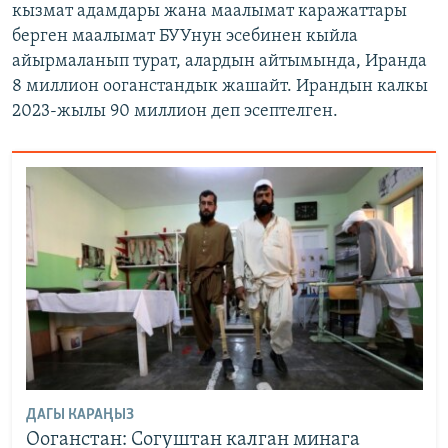
кызмат адамдары жана маалымат каражаттары
берген маалымат БУУнун эсебинен кыйла
айырмаланып турат, алардын айтымында, Иранда
8 миллион ооганстандык жашайт. Ирандын калкы
2023-жылы 90 миллион деп эсептелген.
ДАГЫ КАРАҢЫЗ
Ооганстан: Согуштан калган минага