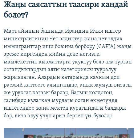
Жаңы саясаттын таасири кандай
болот?
Март айынын башында Ирандын Ички иштер
министрлигинин Чет элдиктер жана чет элдик
иммигранттар иши боюнча борбору (CAFIA) жаңы
эреже киргенден кийин деле негизги
мамлекеттик кызматтарга укуктуу боло ала турган
оогандыктардын алты категориясы тууралуу
жарыялаган. Алардын катарында качкын деп
расмий каттоого алынгандар, анык жумуш визасы
же уруксат кагазы барлар, Батыш колдогон,
талибдер кулаткан мурдагы ооган өкмөтүндө
иштегендер жана мектеп курагындагы балдары
бар, виза алуу үчүн арыз берген үй-бүлөлөр.