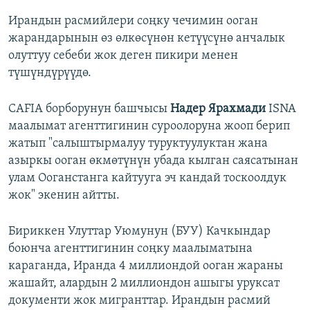
Ирандын расмийлери соңку чечимин ооган
жарандарынын өз өлкөсүнөн кетүүсүнө анчалык
олуттуу себеби жок деген пикири менен
түшүндүрүүдө.
CAFIA борборунун башчысы
Надер Ярахмади
ISNA
маалымат агенттигинин суроолоруна жооп берип
жатып "салыштырмалуу туруктуулуктан жана
азыркы ооган өкмөтүнүн убада кылган саясатынан
улам Ооганстанга кайтууга эч кандай тоскоолдук
жок" экенин айтты.
Бириккен Улуттар Уюмунун (БУУ) Качкындар
боюнча агенттигинин соңку маалыматына
караганда, Иранда 4 миллиондой ооган жараны
жашайт, алардын 2 миллиондон ашыгы уруксат
документи жок мигранттар. Ирандын расмий