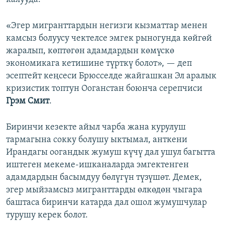
«Эгер мигранттардын негизги кызматтар менен
камсыз болуусу чектелсе эмгек рыногунда көйгөй
жаралып, көптөгөн адамдардын көмүскө
экономикага кетишине түрткү болот», — деп
эсептейт кеңсеси Брюсселде жайгашкан Эл аралык
кризистик топтун Ооганстан боюнча серепчиси
Грэм Смит
.
Биринчи кезекте айыл чарба жана курулуш
тармагына сокку болушу ыктымал, анткени
Ирандагы оогандык жумуш күчү дал ушул багытта
иштеген мекеме-ишканаларда эмгектенген
адамдардын басымдуу бөлүгүн түзүшөт. Демек,
эгер мыйзамсыз мигранттарды өлкөдөн чыгара
баштаса биринчи катарда дал ошол жумушчулар
турушу керек болот.