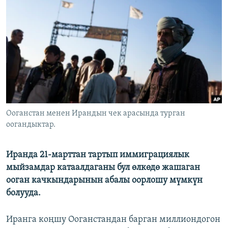
ОНЛАЙН ШЕРИНЕ
ЭЖЕ-СИҢДИЛЕР
АЗАТТЫК+
ЫҢГАЙСЫЗ СУРООЛОР
ЭЕ/АРнун бардык сайттары
Ооганстан менен Ирандын чек арасында турган
оогандыктар.
Иранда 21-марттан тартып иммиграциялык
мыйзамдар катаалдаганы бул өлкөдө жашаган
ооган качкындарынын абалы оорлошу мүмкүн
болууда.
Иранга коңшу Ооганстандан барган миллиондогон