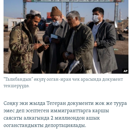
"Талибандын" өкүлү ооган-иран чек арасында документ
текшерүүдө.
Соңку эки жылда Тегеран документи жок же туура
эмес деп эсептеген иммигранттарга каршы
саясаты алкагында 2 миллиондон ашык
ооганстандыкты депортациялады.