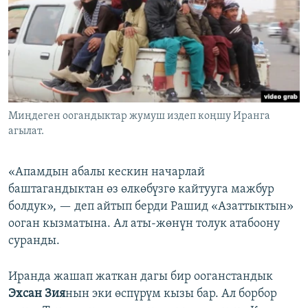
Миңдеген оогандыктар жумуш издеп коңшу Иранга
агылат.
«Апамдын абалы кескин начарлай
баштагандыктан өз өлкөбүзгө кайтууга мажбур
болдук», — деп айтып берди Рашид «Азаттыктын»
ооган кызматына. Ал аты-жөнүн толук атабоону
суранды.
Иранда жашап жаткан дагы бир ооганстандык
Эхсан Зия
нын эки өспүрүм кызы бар. Ал борбор