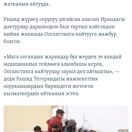
жатканын айтууда.
Рашид жүрөгү оорулуу улгайган апасын Ирандагы
доктурлар дарылоодон баш тартып койгондон
кийин жакында Ооганстанга кайтууга мажбур
болгон.
«Мага оогандык жарандар бул жерден эч кандай
медициналык тейлөөгө алынбашы керек,
Ооганстанга кайтууңар зарыл деп айтышты», —
деди Рашид Тегерандагы мамлекеттик
ооруканалардын бириндеги жетекчи
кызматкердин айтканын эстеп.