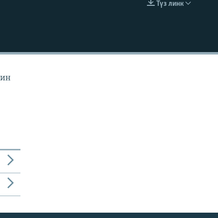
Түз линк
EMBED
йин