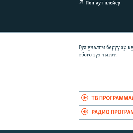
ЭЖЕ-СИҢДИЛЕР
Поп-аут плейер
АЗАТТЫК+
ЫҢГАЙСЫЗ СУРООЛОР
Бул үналгы берүү ар 
обого түз чыгат.
ТВ ПРОГРАММА
РАДИО ПРОГРА