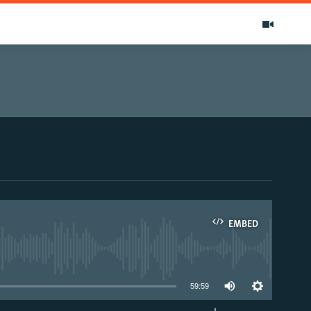
EMBED
able
59:59