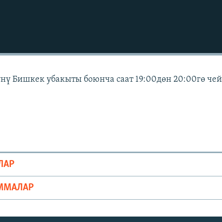
күнү Бишкек убакыты боюнча саат 19:00дөн 20:00гө че
ЛАР
ММАЛАР