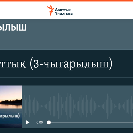
РЫЛЫШ
аттык (3-чыгарылыш)
No media source currently avail
0:00