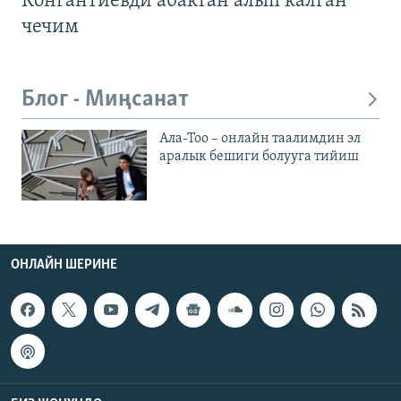
Конгантиевди абактан алып калган
чечим
Блог - Миңсанат
Ала-Тоо – онлайн таалимдин эл
аралык бешиги болууга тийиш
ОНЛАЙН ШЕРИНЕ