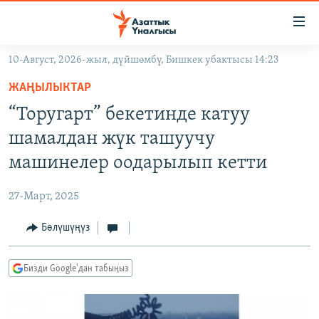
Линктер
Мазмунга
өтүңүз
10-Август, 2026-жыл, дүйшөмбү, Бишкек убактысы 14:23
Навигацияга
ЖАҢЫЛЫКТАР
өтүңүз
ЖАҢЫЛЫКТАР
КЫРГЫЗСТАН
Издөөгө
“Торугарт” бекетинде катуу
салыңыз
ДҮЙНӨ
КЫРГЫЗСТАН
шамалдан жүк ташуучу
УКРАИНА
САЯСАТ
ДҮЙНӨ
машинелер оодарылып кетти
АТАЙЫН ИЛИКТӨӨ
ЭКОНОМИКА
БОРБОР АЗИЯ
27-Март, 2025
ТВ ПРОГРАММАЛАР
МАДАНИЯТ
Бөлүшүңүз
ПОДКАСТ
БҮГҮН АЗАТТЫКТА
ӨЗГӨЧӨ ПИКИР
ЭКСПЕРТТЕР ТАЛДАЙТ
Бизди Google'дан табыңыз
БИЗ ЖАНА ДҮЙНӨ
Русский
ДАНИСТЕ