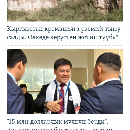
Кыргызстан кремацияга расмий тыюу
салды. Өлкөдө көрүстөн жетиштүүбү?
"15 млн долларлык мүлкүн берди".