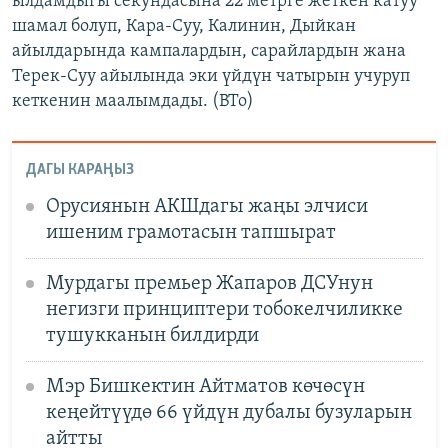
ылдамдыгы секундасына 22 метрге жеткен катуу
шамал болуп, Кара-Суу, Калинин, Дыйкан
айылдарында кампалардын, сарайлардын жана
Терек-Суу айылында эки үйдүн чатырын учуруп
кеткенин маалымдады. (BTo)
ДАГЫ КАРАҢЫЗ
Орусиянын АКШдагы жаңы элчиси
ишеним грамотасын тапшырат
Мурдагы премьер Жапаров ДСУнун
негизги принциптери тобокелчиликке
тушукканын билдирди
Мэр Бишкектин Айтматов көчөсүн
кеңейтүүдө 66 үйдүн дубалы бузуларын
айтты