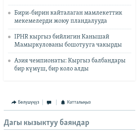
Бири-бирин кайталаган мамлекеттик
мекемелерди жоюу пландалууда
IPHR кыргыз бийлигин Канышай
Мамыркулованы бошотууга чакырды
Азия чемпионаты: Кыргыз балбандары
бир күмүш, бир коло алды
Бөлүшүңүз
Катталыңыз
Дагы кызыктуу баяндар