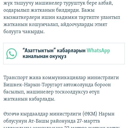
жүк ташуучу машинелер туруштук бере албай,
оодарылып жатканын билдирди. Бажы
кызматкерлери ишин кадимки тартипте улантып
жатканын кошумчалап, айдоочуларды этият
болууга чакырды.
“Азаттыктын” кабарларын
WhatsApp
каналынан окуңуз
Транспорт жана коммуникациялар министрлиги
Бишкек-Нарын-Торугарт автожолунда бороон
басылып, машинелер тоскоолдуксуз өтүп
жатканын кабарлады.
Өзгөчө кырдаалдар министрлиги (ӨКМ) Нарын
облусунун Ат-Башы районунда 27-мартта