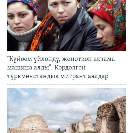
"Күйөөм үйлөндү, жөнөткөн акчама
машина алды". Кордолгон
түркмөнстандык мигрант аялдар