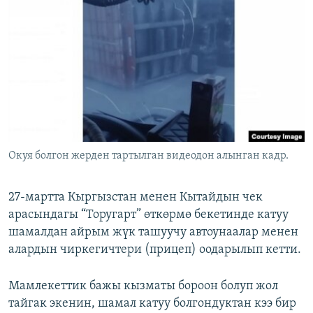
ОНЛАЙН ШЕРИНЕ
ЭЖЕ-СИҢДИЛЕР
АЗАТТЫК+
ЫҢГАЙСЫЗ СУРООЛОР
ЭЕ/АРнун бардык сайттары
Окуя болгон жерден тартылган видеодон алынган кадр.
27-мартта Кыргызстан менен Кытайдын чек
арасындагы “Торугарт” өткөрмө бекетинде катуу
шамалдан айрым жүк ташуучу автоунаалар менен
алардын чиркегичтери (прицеп) оодарылып кетти.
Мамлекеттик бажы кызматы бороон болуп жол
тайгак экенин, шамал катуу болгондуктан кээ бир