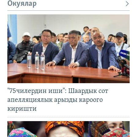
Окуялар
"75чилердин иши": Шаардык сот
апелляциялык арызды кароого
киришти