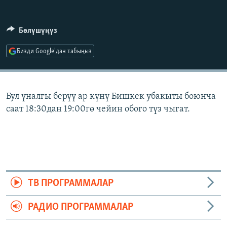
ОНЛАЙН ШЕРИНЕ
ЭЖЕ-СИҢДИЛЕР
АЗАТТЫК+
Бөлүшүңүз
ЫҢГАЙСЫЗ СУРООЛОР
Бизди Google'дан табыңыз
ЭЕ/АРнун бардык сайттары
Бул үналгы берүү ар күнү Бишкек убакыты боюнча
саат 18:30дан 19:00гө чейин обого түз чыгат.
ТВ ПРОГРАММАЛАР
РАДИО ПРОГРАММАЛАР