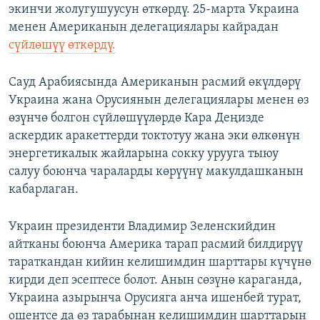
экинчи жолугушуусун өткөрдү. 25-марта Украина
менен Американын делегациялары кайрадан
сүйлөшүү өткөрдү.
Сауд Арабиясында Американын расмий өкүлдөрү
Украина жана Орусиянын делегациялары менен өз
өзүнчө болгон сүйлөшүүлөрдө Кара Деңизде
аскердик аракеттерди токтотуу жана эки өлкөнүн
энергетикалык жайларына сокку урууга тыюу
салуу боюнча чараларды көрүүнү макулдашканын
кабарлаган.
Украин президенти Владимир Зеленскийдин
айтканы боюнча Америка тарап расмий билдирүү
тараткандан кийин келишимдин шарттары күчүнө
кирди деп эсептесе болот. Анын сөзүнө караганда,
Украина азырынча Орусияга анча ишенбей турат,
ошентсе да өз тарабынан келишимдин шарттарын