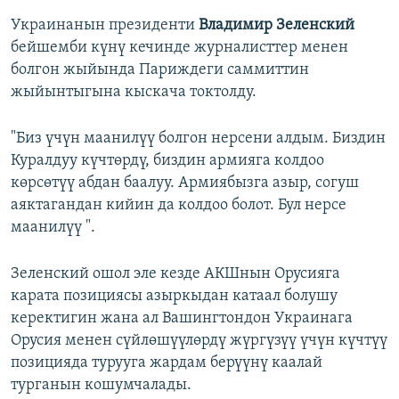
Украинанын президенти
Владимир Зеленский
бейшемби күнү кечинде журналисттер менен
болгон жыйында Париждеги саммиттин
жыйынтыгына кыскача токтолду.
"Биз үчүн маанилүү болгон нерсени алдым. Биздин
Куралдуу күчтөрдү, биздин армияга колдоо
көрсөтүү абдан баалуу. Армиябызга азыр, согуш
аяктагандан кийин да колдоо болот. Бул нерсе
маанилүү ".
Зеленский ошол эле кезде АКШнын Орусияга
карата позициясы азыркыдан катаал болушу
керектигин жана ал Вашингтондон Украинага
Орусия менен сүйлөшүүлөрдү жүргүзүү үчүн күчтүү
позицияда турууга жардам берүүнү каалай
турганын кошумчалады.