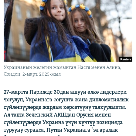
ОНЛАЙН ШЕРИНЕ
ЭЖЕ-СИҢДИЛЕР
АЗАТТЫК+
ЫҢГАЙСЫЗ СУРООЛОР
ЭЕ/АРнун бардык сайттары
Украинанын желегин жамынган Настя менен Алина,
Лондон, 2-март, 2025-жыл
27-мартта Парижде 30дан ашуун өлкө лидерлери
чогулуп, Украинага согушта жана дипломатиялык
сүйлөшүүлөрдө жардам көрсөтүүнү талкуулашты.
Ал тапта Зеленский АКШдан Орусия менен
сүйлөшүүлөрдө Украина үчүн күчтүү позицияда
турууну суранса, Путин Украинага "эл аралык