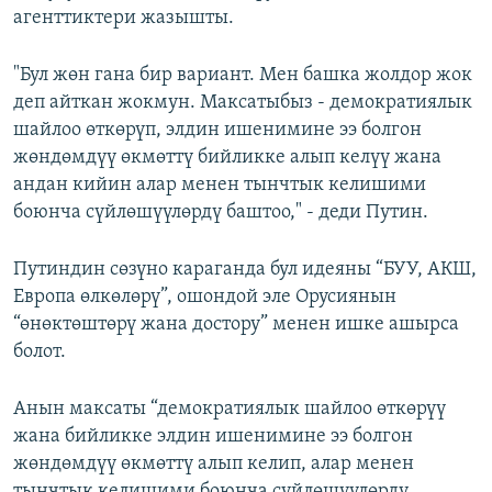
агенттиктери жазышты.
"Бул жөн гана бир вариант. Мен башка жолдор жок
деп айткан жокмун. Максатыбыз - демократиялык
шайлоо өткөрүп, элдин ишенимине ээ болгон
жөндөмдүү өкмөттү бийликке алып келүү жана
андан кийин алар менен тынчтык келишими
боюнча сүйлөшүүлөрдү баштоо," - деди Путин.
Путиндин сөзүно караганда бул идеяны “БУУ, АКШ,
Европа өлкөлөрү”, ошондой эле Орусиянын
“өнөктөштөрү жана достору” менен ишке ашырса
болот.
Анын максаты “демократиялык шайлоо өткөрүү
жана бийликке элдин ишенимине ээ болгон
жөндөмдүү өкмөттү алып келип, алар менен
тынчтык келишими боюнча сүйлөшүүлөрдү