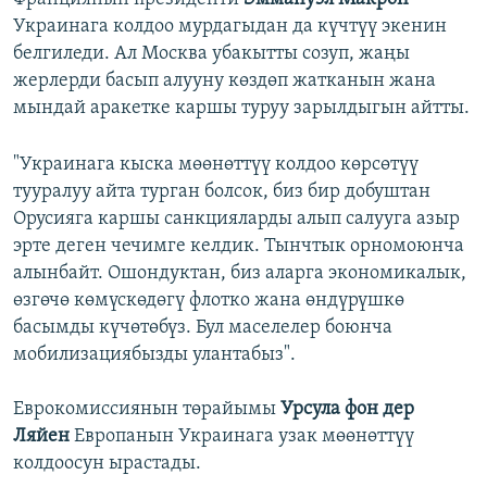
Украинага колдоо мурдагыдан да күчтүү экенин
белгиледи. Ал Москва убакытты созуп, жаңы
жерлерди басып алууну көздөп жатканын жана
мындай аракетке каршы туруу зарылдыгын айтты.
"Украинага кыска мөөнөттүү колдоо көрсөтүү
тууралуу айта турган болсок, биз бир добуштан
Орусияга каршы санкцияларды алып салууга азыр
эрте деген чечимге келдик. Тынчтык орномоюнча
алынбайт. Ошондуктан, биз аларга экономикалык,
өзгөчө көмүскөдөгү флотко жана өндүрүшкө
басымды күчөтөбүз. Бул маселелер боюнча
мобилизациябызды улантабыз".
Еврокомиссиянын төрайымы
Урсула фон дер
Ляйен
Европанын Украинага узак мөөнөттүү
колдоосун ырастады.