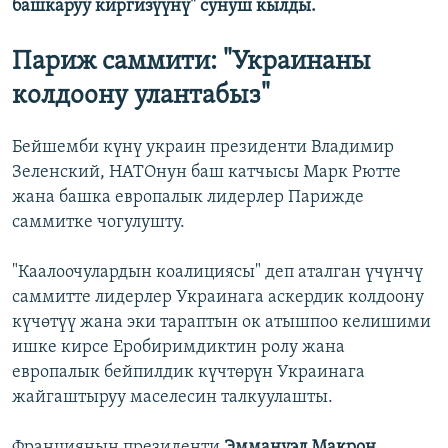
башкаруу киргизүүнү" сунуш кылды.
Париж саммити: "Украинаны
колдоону улантабыз"
Бейшемби күнү украин президенти Владимир
Зеленский, НАТОнун баш катчысы Марк Рютте
жана башка европалык лидерлер Парижде
саммитке чогулушту.
"Каалоочулардын коалициясы" деп аталган үчүнчү
саммитте лидерлер Украинага аскердик колдоону
күчөтүү жана эки тараптын ок атышпоо келишими
ишке кирсе Еробиримдиктин ролу жана
европалык бейпилдик күчтөрүн Украинага
жайгаштыруу маселесин талкуулашты.
Франциянын президенти
Эммануэл Макрон