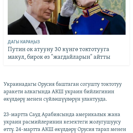
ДАГЫ КАРАҢЫЗ
Путин ок атууну 30 күнгө токтотууга
макул, бирок өз "жагдайларын" айтты
Украинадагы Орусия баштаган согушту токтотуу
аракети алкагында АКШ украин бийлигинин
өкүлдөрү менен сүйлөшүүлөрүн улантууда.
23-мартта Сауд Арабиясында америкалык жана
украин расмийлеринин кезектеги жолугушуусу
өттү. 24-мартта АКШ өкүлдөрү Орусия тарап менен