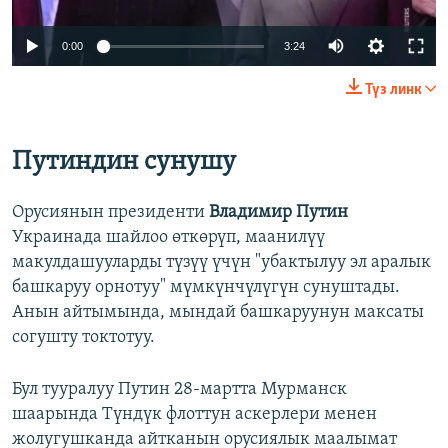
Auto
0:00
3:24
240p
Түз линк
360p
Auto
240p
360p
480p
480p
Путиндин сунушу
720p
720p
1080p
Орусиянын президенти
Владимир Путин
1080p
Украинада шайлоо өткөрүп, маанилүү
макулдашууларды түзүү үчүн "убактылуу эл аралык
башкаруу орнотуу" мүмкүнчүлүгүн сунуштады.
Анын айтымында, мындай башкаруунун максаты
согушту токтотуу.
Бул тууралуу Путин 28-мартта Мурманск
шаарында Түндүк флоттун аскерлери менен
жолугушканда айтканын орусиялык маалымат