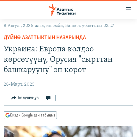
Линктер
Мазмунга
өтүңүз
8-Август, 2026-жыл, ишемби, Бишкек убактысы 03:27
Навигацияга
ЖАҢЫЛЫКТАР
өтүңүз
ДҮЙНӨ АЗАТТЫКТЫН НАЗАРЫНДА
КЫРГЫЗСТАН
Издөөгө
Украина: Европа колдоо
салыңыз
ДҮЙНӨ
КЫРГЫЗСТАН
көрсөтүүнү, Орусия "сырттан
УКРАИНА
САЯСАТ
ДҮЙНӨ
башкарууну" эп көрөт
АТАЙЫН ИЛИКТӨӨ
ЭКОНОМИКА
БОРБОР АЗИЯ
28-Март, 2025
ТВ ПРОГРАММАЛАР
МАДАНИЯТ
Бөлүшүңүз
ПОДКАСТ
БҮГҮН АЗАТТЫКТА
ӨЗГӨЧӨ ПИКИР
ЭКСПЕРТТЕР ТАЛДАЙТ
Бизди Google'дан табыңыз
БИЗ ЖАНА ДҮЙНӨ
Русский
ДАНИСТЕ