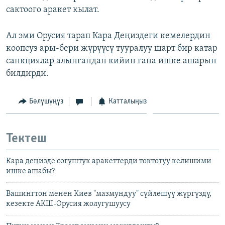
сактоого аракет кылат.
Ал эми Орусия тарап Кара Деңиздеги кемелердин
коопсуз ары-бери жүрүүсү тууралуу шарт бир катар
санкциялар алынгандан кийин гана ишке ашарын
билдирди.
Бөлүшүңүз
Катталыңыз
Тектеш
Кара деңизде согуштук аракеттерди токтотуу келишими
ишке ашабы?
Вашингтон менен Киев "мазмундуу" сүйлөшүү жүргүздү,
кезекте АКШ-Орусия жолугушуусу