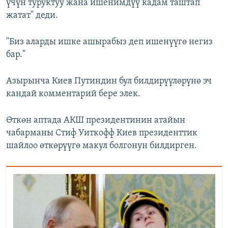
үчүн туруктуу жана ишенимдүү кадам таштап
жатат" деди.
"Биз аларды ишке ашырабыз деп ишенүүгө негиз
бар."
Азырынча Киев Путиндин бул билдирүүлөрүнө эч
кандай комментарий бере элек.
Өткөн аптада АКШ президентинин атайын
чабарманы Стиф Уиткофф Киев президенттик
шайлоо өткөрүүгө макул болгонун билдирген.