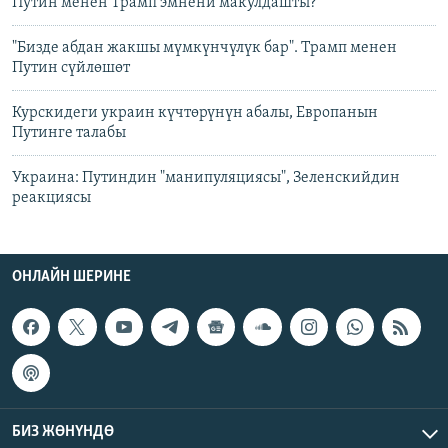
Путин менен Трамп эмнени макулдашты?
"Бизде абдан жакшы мүмкүнчүлүк бар". Трамп менен
Путин сүйлөшөт
Курскидеги украин күчтөрүнүн абалы, Европанын
Путинге талабы
Украина: Путиндин "манипуляциясы", Зеленскийдин
реакциясы
ОНЛАЙН ШЕРИНЕ
БИЗ ЖӨНҮНДӨ