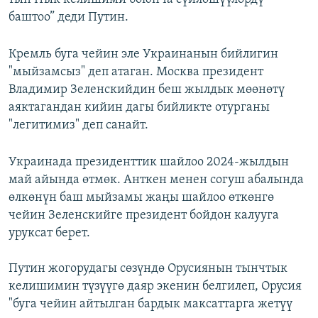
баштоо” деди Путин.
Кремль буга чейин эле Украинанын бийлигин
"мыйзамсыз" деп атаган. Москва президент
Владимир Зеленскийдин беш жылдык мөөнөтү
аяктагандан кийин дагы бийликте отурганы
"легитимиз" деп санайт.
Украинада президенттик шайлоо 2024-жылдын
май айында өтмөк. Анткен менен согуш абалында
өлкөнүн баш мыйзамы жаңы шайлоо өткөнгө
чейин Зеленскийге президент бойдон калууга
уруксат берет.
Путин жогорудагы сөзүндө Орусиянын тынчтык
келишимин түзүүгө даяр экенин белгилеп, Орусия
"буга чейин айтылган бардык максаттарга жетүү