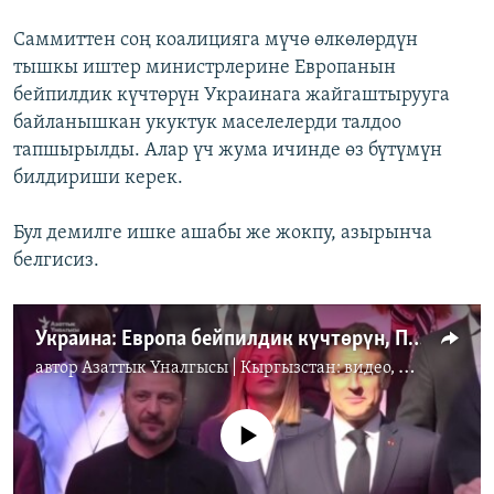
Саммиттен соң коалицияга мүчө өлкөлөрдүн
тышкы иштер министрлерине Европанын
бейпилдик күчтөрүн Украинага жайгаштырууга
байланышкан укуктук маселелерди талдоо
тапшырылды. Алар үч жума ичинде өз бүтүмүн
билдириши керек.
Бул демилге ишке ашабы же жокпу, азырынча
белгисиз.
Украина: Европа бейпилдик күчтөрүн, Путин "сырттан башкарууну" сунуштады
автор
Азаттык Үналгысы | Кыргызстан: видео, фото, кабарлар
No media source currently available