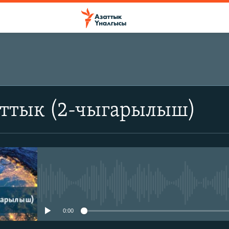
аттык (2-чыгарылыш)
No media source currently avail
0:00