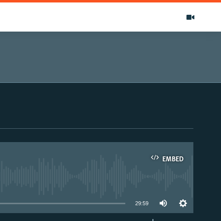
EMBED
able
29:59