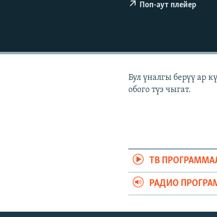
ЭЖЕ-СИҢДИЛЕР
Поп-аут плейер
АЗАТТЫК+
ЫҢГАЙСЫЗ СУРООЛОР
Бул үналгы берүү ар 
обого түз чыгат.
ТВ ПРОГРАММА
РАДИО ПРОГРА