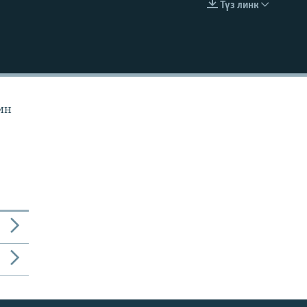
Түз линк
EMBED
ин