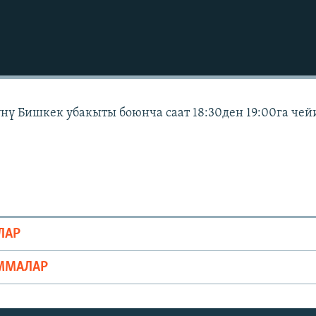
күнү Бишкек убакыты боюнча саат 18:30ден 19:00га чей
ЛАР
ММАЛАР