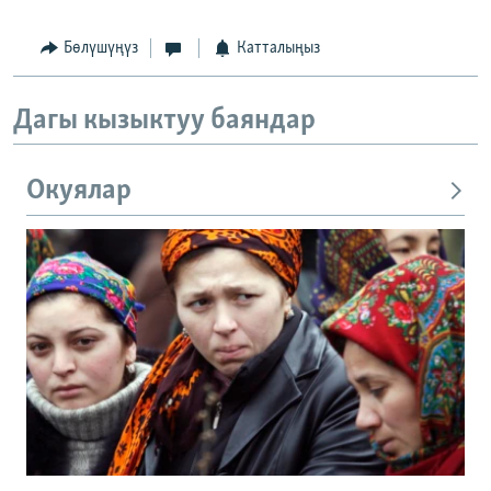
Бөлүшүңүз
Катталыңыз
Дагы кызыктуу баяндар
Окуялар