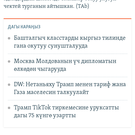
чектей турганын айтышкан. (TAb)
ДАГЫ КАРАҢЫЗ
Башталгыч класстарды кыргыз тилинде
гана окутуу сунушталууда
Москва Молдованын үч дипломатын
өлкөдөн чыгарууда
DW: Нетаньяху Трамп менен тариф жана
Газа маселесин талкуулайт
Трамп TikTok тиркемесине уруксатты
дагы 75 күнгө узартты