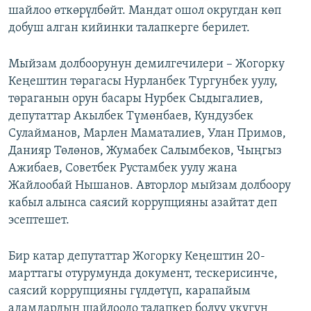
шайлоо өткөрүлбөйт. Мандат ошол округдан көп
добуш алган кийинки талапкерге берилет.
Мыйзам долбоорунун демилгечилери – Жогорку
Кеңештин төрагасы Нурланбек Тургунбек уулу,
төраганын орун басары Нурбек Сыдыгалиев,
депутаттар Акылбек Түмөнбаев, Кундузбек
Сулайманов, Марлен Маматалиев, Улан Примов,
Данияр Төлөнов, Жумабек Салымбеков, Чыңгыз
Ажибаев, Советбек Рустамбек уулу жана
Жайлообай Нышанов. Авторлор мыйзам долбоору
кабыл алынса саясий коррупцияны азайтат деп
эсептешет.
Бир катар депутаттар Жогорку Кеңештин 20-
марттагы отурумунда документ, тескерисинче,
саясий коррупцияны гүлдөтүп, карапайым
адамдардын шайлоодо талапкер болуу укугун