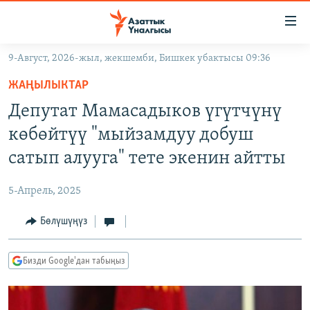
Линктер
Мазмунга
өтүңүз
9-Август, 2026-жыл, жекшемби, Бишкек убактысы 09:36
Навигацияга
ЖАҢЫЛЫКТАР
өтүңүз
ЖАҢЫЛЫКТАР
КЫРГЫЗСТАН
Издөөгө
Депутат Мамасадыков үгүтчүнү
салыңыз
ДҮЙНӨ
КЫРГЫЗСТАН
көбөйтүү "мыйзамдуу добуш
УКРАИНА
САЯСАТ
ДҮЙНӨ
сатып алууга" тете экенин айтты
АТАЙЫН ИЛИКТӨӨ
ЭКОНОМИКА
БОРБОР АЗИЯ
5-Апрель, 2025
ТВ ПРОГРАММАЛАР
МАДАНИЯТ
Бөлүшүңүз
ПОДКАСТ
БҮГҮН АЗАТТЫКТА
ӨЗГӨЧӨ ПИКИР
ЭКСПЕРТТЕР ТАЛДАЙТ
Бизди Google'дан табыңыз
БИЗ ЖАНА ДҮЙНӨ
Русский
ДАНИСТЕ