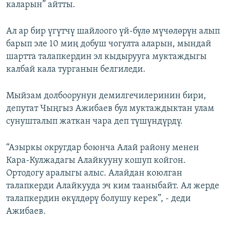
каларын” айтты.
Ал ар бир үгүтчү шайлоого үй-бүлө мүчөлөрүн алып
барып эле 10 миң добуш чогулта аларын, мындай
шартта талапкердин эл кыдырууга муктаждыгы
калбай кала турганын белгиледи.
Мыйзам долбоорунун демилгечилеринин бири,
депутат Чыңгыз Ажибаев бул муктаждыктан улам
сунушталып жаткан чара деп түшүндүрдү.
“Азыркы округдар боюнча Алай району менен
Кара-Кулжадагы Алайкууну кошуп койгон.
Ортодогу аралыгы алыс. Алайдан коюлган
талапкерди Алайкууда эч ким тааныбайт. Ал жерде
талапкердин өкүлдөрү болушу керек”, - деди
Ажибаев.