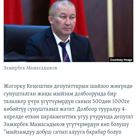
ОНЛАЙН ШЕРИНЕ
ЭЖЕ-СИҢДИЛЕР
АЗАТТЫК+
ЫҢГАЙСЫЗ СУРООЛОР
ЭЕ/АРнун бардык сайттары
Замирбек Мамасадыков.
Жогорку Кеңештин депутаттарын шайлоо жөнүндө
сунушталган жаңы мыйзам долбоорунда бир
талапкер үчүн үгүтчүлөрдүн санын 500дөн 1000ге
көбөйтүү сунушталып жатат. Долбоор тууралуу 4-
апрелде өткөн парламенттик угуу учурунда депутат
Замирбек Мамасадыков үгүтчүлөрдүн көп болушу
“мыйзамдуу добуш сатып алууга барабар болуп