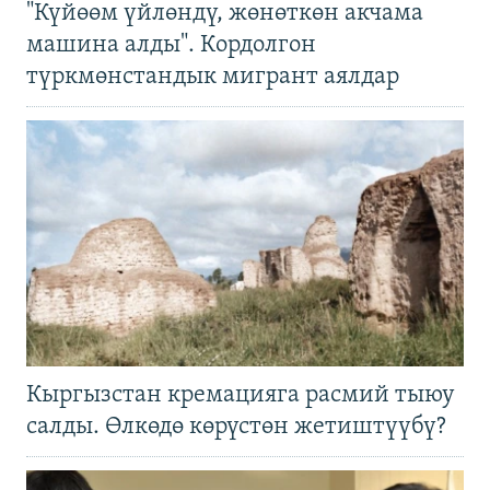
"Күйөөм үйлөндү, жөнөткөн акчама
машина алды". Кордолгон
түркмөнстандык мигрант аялдар
Кыргызстан кремацияга расмий тыюу
салды. Өлкөдө көрүстөн жетиштүүбү?