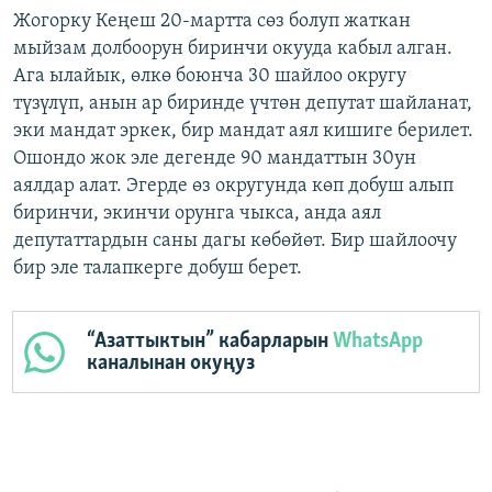
Жогорку Кеңеш 20-мартта сөз болуп жаткан
мыйзам долбоорун биринчи окууда кабыл алган.
Ага ылайык, өлкө боюнча 30 шайлоо округу
түзүлүп, анын ар биринде үчтөн депутат шайланат,
эки мандат эркек, бир мандат аял кишиге берилет.
Ошондо жок эле дегенде 90 мандаттын 30ун
аялдар алат. Эгерде өз округунда көп добуш алып
биринчи, экинчи орунга чыкса, анда аял
депутаттардын саны дагы көбөйөт. Бир шайлоочу
бир эле талапкерге добуш берет.
“Азаттыктын” кабарларын
WhatsApp
каналынан окуңуз