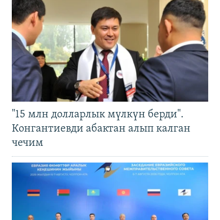
"15 млн долларлык мүлкүн берди".
Конгантиевди абактан алып калган
чечим