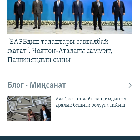
"ЕАЭБдин талаптары сакталбай
жатат". Чолпон-Атадагы саммит,
Пашиняндын сыны
Блог - Миңсанат
Ала-Тоо – онлайн таалимдин эл
аралык бешиги болууга тийиш