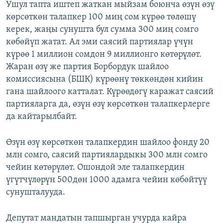
Ушул тапта иштеп жаткан мыйзам боюнча өзүн өзү
көрсөткөн талапкер 100 миң сом күрөө төлөшү
керек, жаңы сунушта бул сумма 300 миң сомго
көбөйүп жатат. Ал эми саясий партиялар үчүн
күрөө 1 миллион сомдон 9 миллионго көтөрүлөт.
Жаран өзү же партия Борбордук шайлоо
комиссиясына (БШК) күрөөнү төккөндөн кийин
гана шайлоого катталат. Күрөөдөгү каражат саясий
партияларга да, өзүн өзү көрсөткөн талапкерлерге
да кайтарылбайт.
Өзүн өзү көрсөткөн талапкердин шайлоо фонду 20
млн сомго, саясий партиялардыкы 300 млн сомго
чейин көтөрүлөт. Ошондой эле талапкердин
үгүтчүлөрүн 500дөн 1000 адамга чейин көбөйтүү
сунушталууда.
Депутат мандатын тапшырган учурда кайра