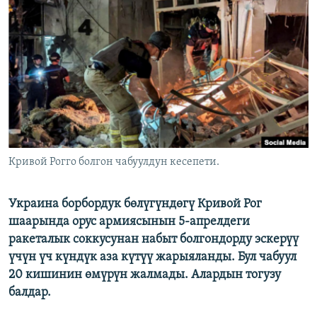
ОНЛАЙН ШЕРИНЕ
ЭЖЕ-СИҢДИЛЕР
АЗАТТЫК+
ЫҢГАЙСЫЗ СУРООЛОР
ЭЕ/АРнун бардык сайттары
Кривой Рогго болгон чабуулдун кесепети.
Украина борбордук бөлүгүндөгү Кривой Рог
шаарында орус армиясынын 5-апрелдеги
ракеталык соккусунан набыт болгондорду эскерүү
үчүн үч күндүк аза күтүү жарыяланды. Бул чабуул
20 кишинин өмүрүн жалмады. Алардын тогузу
балдар.