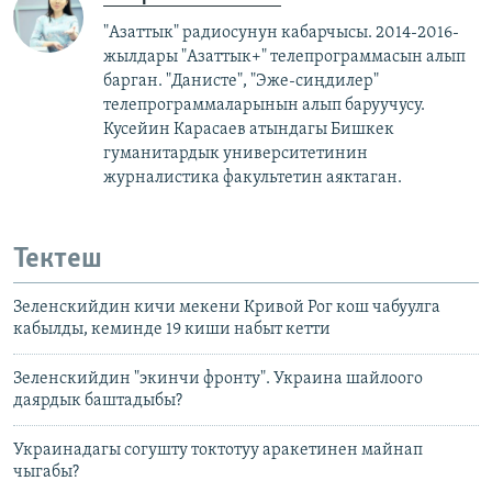
"Азаттык" радиосунун кабарчысы. 2014-2016-
жылдары "Азаттык+" телепрограммасын алып
барган. "Данисте", "Эже-сиңдилер"
телепрограммаларынын алып баруучусу.
Кусейин Карасаев атындагы Бишкек
гуманитардык университетинин
журналистика факультетин аяктаган.
Тектеш
Зеленскийдин кичи мекени Кривой Рог кош чабуулга
кабылды, кеминде 19 киши набыт кетти
Зеленскийдин "экинчи фронту". Украина шайлоого
даярдык баштадыбы?
Украинадагы cогушту токтотуу аракетинен майнап
чыгабы?