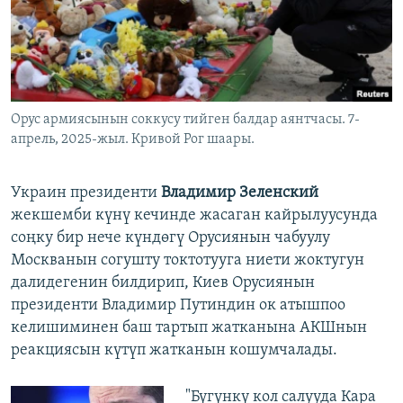
Орус армиясынын соккусу тийген балдар аянтчасы. 7-
апрель, 2025-жыл. Кривой Рог шаары.
Украин президенти
Владимир Зеленский
жекшемби күнү кечинде жасаган кайрылуусунда
соңку бир нече күндөгү Орусиянын чабуулу
Москванын согушту токтотууга ниети жоктугун
далидегенин билдирип, Киев Орусиянын
президенти Владимир Путиндин ок атышпоо
келишиминен баш тартып жатканына АКШнын
реакциясын күтүп жатканын кошумчалады.
"Бүгүнкү кол салууда Кара