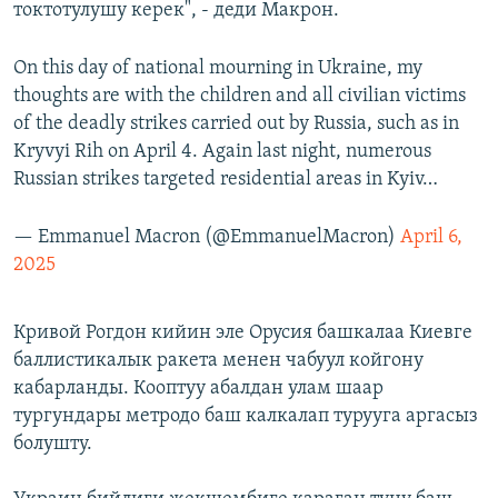
токтотулушу керек", - деди Макрон.
On this day of national mourning in Ukraine, my
thoughts are with the children and all civilian victims
of the deadly strikes carried out by Russia, such as in
Kryvyi Rih on April 4. Again last night, numerous
Russian strikes targeted residential areas in Kyiv…
— Emmanuel Macron (@EmmanuelMacron)
April 6,
2025
Кривой Рогдон кийин эле Орусия башкалаа Киевге
баллистикалык ракета менен чабуул койгону
кабарланды. Кооптуу абалдан улам шаар
тургундары метродо баш калкалап турууга аргасыз
болушту.