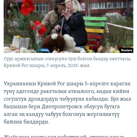
Орус армиясынын соккусуна туш болгон балдар аянтчасы.
Кривой Рог шаары, 7-апрель, 2025-жыл.
Украинанын Кривой Рог шаары 5-апрелге караган
түнү адегенде ракеталык аткылоого, андан кийин
согуштук дрондордун чабуулуна кабылды. Бул жыл
башынан бери Днепропетровск облусун бутага
алган эң кандуу чабуул болгонун жергиликтүү
бийлик билдирди.