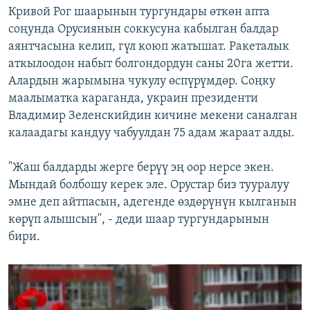
Кривой Рог шаарынын тургундары өткөн апта
соңунда Орусиянын соккусуна кабылган балдар
аянтчасына келип, гүл коюп жатышат. Ракеталык
аткылоодон набыт болгондордун саны 20га жетти.
Алардын жарымына чукулу өспүрүмдөр. Соңку
маалыматка караганда, украин президенти
Владимир Зеленскийдин кичине мекени саналган
калаадагы кандуу чабуулдан 75 адам жараат алды.
"Жаш балдарды жерге берүү эң оор нерсе экен.
Мындай болбошу керек эле. Орустар биз тууралуу
эмне деп айтпасын, адегенде өздөрүнүн кылганын
көрүп алышсын", - деди шаар тургундарынын
бири.