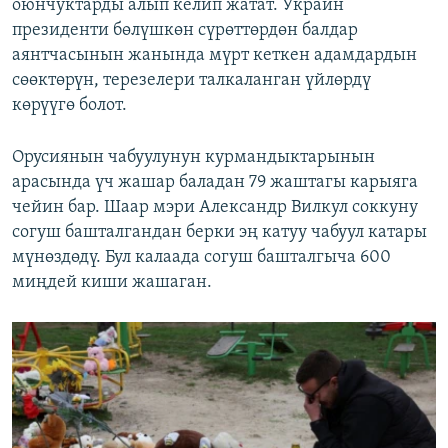
оюнчуктарды алып келип жатат. Украин
президенти бөлүшкөн сүрөттөрдөн балдар
аянтчасынын жанында мүрт кеткен адамдардын
сөөктөрүн, терезелери талкаланган үйлөрдү
көрүүгө болот.
Орусиянын чабуулунун курмандыктарынын
арасында үч жашар баладан 79 жаштагы карыяга
чейин бар. Шаар мэри Александр Вилкул соккуну
согуш башталгандан берки эң катуу чабуул катары
мүнөздөдү. Бул калаада согуш башталгыча 600
миңдей киши жашаган.