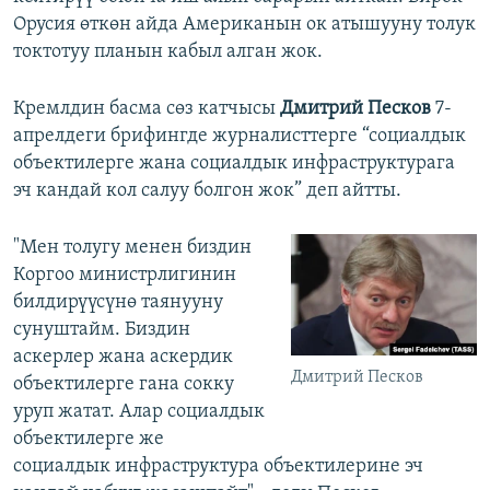
Орусия өткөн айда Американын ок атышууну толук
токтотуу планын кабыл алган жок.
Кремлдин басма сөз катчысы
Дмитрий Песков
7-
апрелдеги брифингде журналисттерге “социалдык
объектилерге жана социалдык инфраструктурага
эч кандай кол салуу болгон жок” деп айтты.
"Мен толугу менен биздин
Коргоо министрлигинин
билдирүүсүнө таянууну
сунуштайм. Биздин
аскерлер жана аскердик
Дмитрий Песков
объектилерге гана сокку
уруп жатат. Алар социалдык
объектилерге же
социалдык инфраструктура объектилерине эч