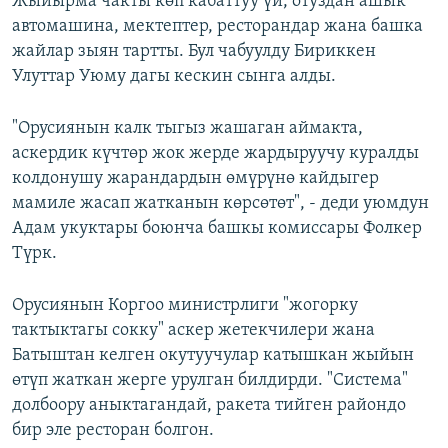
Жыйырма чакты көп кабаттуу үй, отуздан ашык
автомашина, мектептер, ресторандар жана башка
жайлар зыян тартты. Бул чабуулду Бириккен
Улуттар Уюму дагы кескин сынга алды.
"Орусиянын калк тыгыз жашаган аймакта,
аскердик күчтөр жок жерде жардыруучу куралды
колдонушу жарандардын өмүрүнө кайдыгер
мамиле жасап жатканын көрсөтөт", - деди уюмдун
Адам укуктары боюнча башкы комиссары Фолкер
Түрк.
Орусиянын Коргоо министрлиги "жогорку
тактыктагы сокку" аскер жетекчилери жана
Батыштан келген окутуучулар катышкан жыйын
өтүп жаткан жерге урулган билдирди. "Система"
долбоору аныктагандай, ракета тийген райондо
бир эле ресторан болгон.