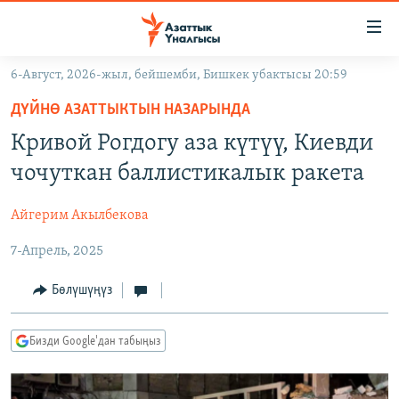
Линктер
Мазмунга
өтүңүз
6-Август, 2026-жыл, бейшемби, Бишкек убактысы 20:59
Навигацияга
ЖАҢЫЛЫКТАР
өтүңүз
ДҮЙНӨ АЗАТТЫКТЫН НАЗАРЫНДА
КЫРГЫЗСТАН
Издөөгө
Кривой Рогдогу аза күтүү, Киевди
салыңыз
ДҮЙНӨ
КЫРГЫЗСТАН
чочуткан баллистикалык ракета
УКРАИНА
САЯСАТ
ДҮЙНӨ
Айгерим Акылбекова
АТАЙЫН ИЛИКТӨӨ
ЭКОНОМИКА
БОРБОР АЗИЯ
7-Апрель, 2025
ТВ ПРОГРАММАЛАР
МАДАНИЯТ
ПОДКАСТ
БҮГҮН АЗАТТЫКТА
Бөлүшүңүз
ӨЗГӨЧӨ ПИКИР
ЭКСПЕРТТЕР ТАЛДАЙТ
Бизди Google'дан табыңыз
БИЗ ЖАНА ДҮЙНӨ
Русский
ДАНИСТЕ