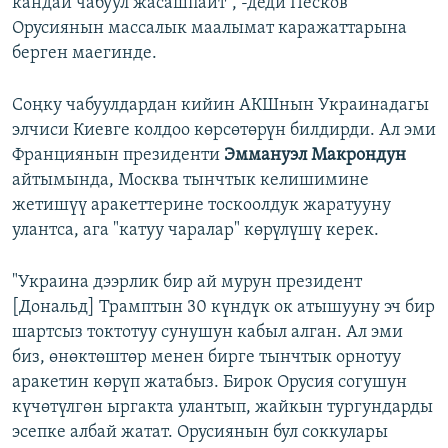
кандай чабуул жасашпайт", -деди Песков
Орусиянын массалык маалымат каражаттарына
берген маегинде.
Соңку чабуулдардан кийин АКШнын Украинадагы
элчиси Киевге колдоо көрсөтөрүн билдирди. Ал эми
Франциянын президенти
Эммануэл Макрондун
айтымында, Москва тынчтык келишимине
жетишүү аракеттерине тоскоолдук жаратууну
улантса, ага "катуу чаралар" көрүлүшү керек.
"Украина дээрлик бир ай мурун президент
[Дональд] Трамптын 30 күндүк ок атышууну эч бир
шартсыз токтотуу сунушун кабыл алган. Ал эми
биз, өнөктөштөр менен бирге тынчтык орнотуу
аракетин көрүп жатабыз. Бирок Орусия согушун
күчөтүлгөн ыргакта улантып, жайкын тургундарды
эсепке албай жатат. Орусиянын бул соккулары