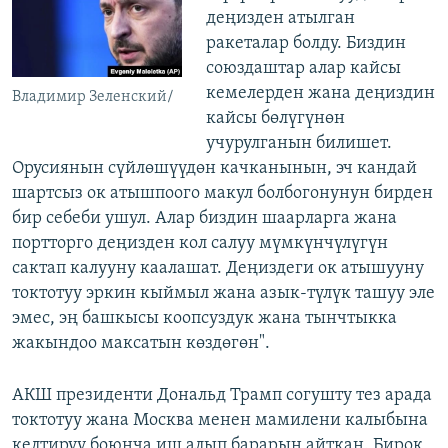
деңизден атылган
ракеталар болду. Биздин
союздаштар алар кайсы
кемелерден жана деңиздин
Владимир Зеленский/
кайсы бөлүгүнөн
учурулганын билишет.
Орусиянын сүйлөшүүдөн качканынын, эч кандай
шартсыз ок атышпоого макул болбогонунун бирден
бир себеби ушул. Алар биздин шаарларга жана
портторго деңизден кол салуу мүмкүнчүлүгүн
сактап калууну каалашат. Деңиздеги ок атышууну
токтотуу эркин кыймыл жана азык-түлүк ташуу эле
эмес, эң башкысы коопсуздук жана тынчтыкка
жакындоо максатын көздөгөн".
АКШ президенти Дональд Трамп согушту тез арада
токтотуу жана Москва менен мамилени калыбына
келтирүү боюнча иш алып барарын айткан. Бирок