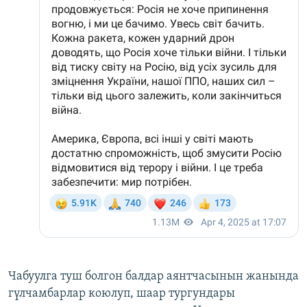
Чабуулга туш болгон балдар аянтчасынын жанында
гүлчамбарлар коюлуп, шаар тургундары