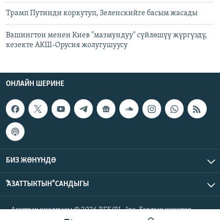
Трамп Путинди коркутуп, Зеленскийге басым жасады
Вашингтон менен Киев "мазмундуу" сүйлөшүү жүргүздү,
кезекте АКШ-Орусия жолугушуусу
ОНЛАЙН ШЕРИНЕ
БИЗ ЖӨНҮНДӨ
"АЗАТТЫКТЫН" САНДЫГЫ
Азаттык үналгысы © 2026 RFE/RL, Inc. Бардык укуктар
корголгон.