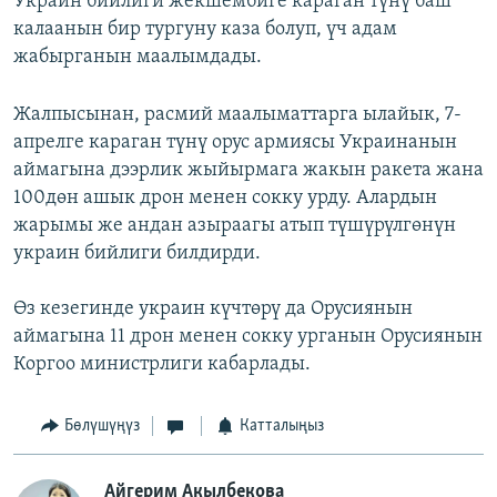
Украин бийлиги жекшембиге караган түнү баш
калаанын бир тургуну каза болуп, үч адам
жабырганын маалымдады.
Жалпысынан, расмий маалыматтарга ылайык, 7-
апрелге караган түнү орус армиясы Украинанын
аймагына дээрлик жыйырмага жакын ракета жана
100дөн ашык дрон менен сокку урду. Алардын
жарымы же андан азыраагы атып түшүрүлгөнүн
украин бийлиги билдирди.
Өз кезегинде украин күчтөрү да Орусиянын
аймагына 11 дрон менен сокку урганын Орусиянын
Коргоо министрлиги кабарлады.
Бөлүшүңүз
Катталыңыз
Айгерим Акылбекова