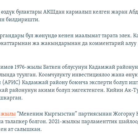
 өздүк булактары АКШдан кармалып келген жаран Аб
ин билдиришти.
органдары бул жөнүндө кенен маалымат тарата элек. 
окаттарынан жа жакындарынан да комментарий алуу 
имов 1976-жылы Баткен облусунун Кадамжай району
ында туулган. Коомчулукту инвестициялоо жана өнүк
 (АРИС) Кадамжай району боюнча эксперти болуп ишт
ай районунун акими болуп эмгектенген. Кийин Ак-Т
ашкарган.
-жылы
“Мекеним Кыргызстан” партиясынан Жогорку
а талапкер болгон. 2021-жылкы парламенттик шайло
ен ат салышкан.