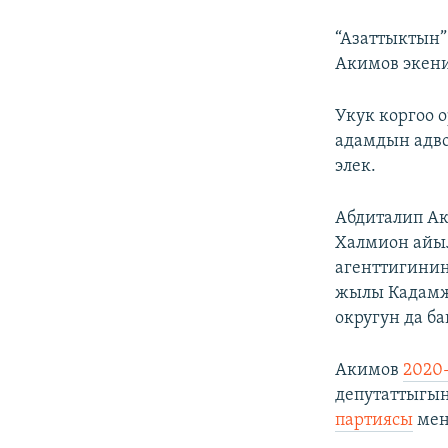
“Азаттыктын”
Акимов экен
Укук коргоо 
адамдын адв
элек.
Абдиталип Ак
Халмион айыл
агенттигинин
жылы Кадамж
округун да б
Акимов
2020
депутаттыгын
партиясы
мен