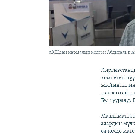
АКШдан кармалып келген Абдиталип Ак
Кыргызстанд
компетенттүү
жыйынтыгында
жасоого айып
Бул тууралуу
Маалыматта 
алардын мүлк
өлчөмдө мате