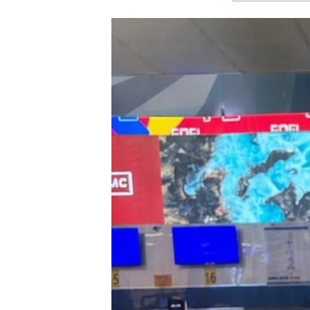
ЭЖЕ-СИҢДИЛЕР
АЗАТТЫК+
ЫҢГАЙСЫЗ СУРООЛОР