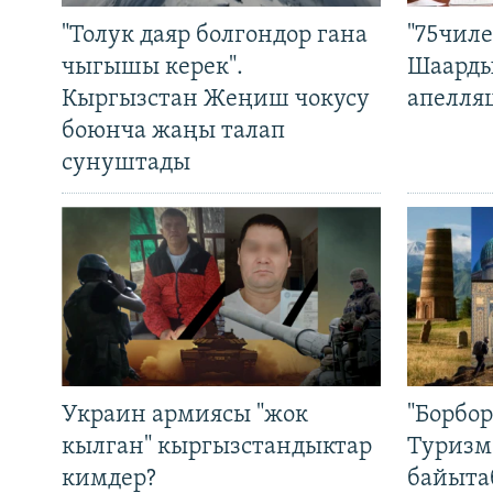
"Толук даяр болгондор гана
"75чиле
чыгышы керек".
Шаарды
Кыргызстан Жеңиш чокусу
апелля
боюнча жаңы талап
сунуштады
Украин армиясы "жок
"Борбо
кылган" кыргызстандыктар
Туризм
кимдер?
байыта