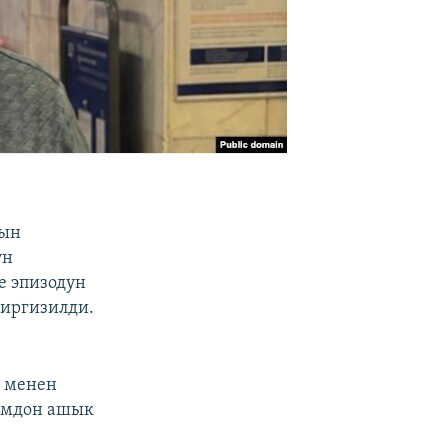
нын
үн
е эпизодун
киргизилди.
.
 менен
сомдон ашык