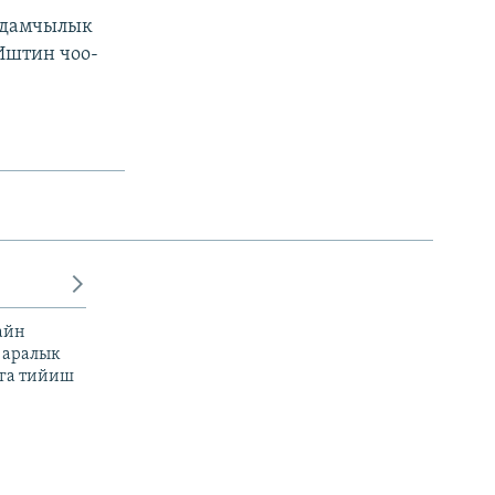
лдамчылык
Иштин чоо-
айн
 аралык
га тийиш