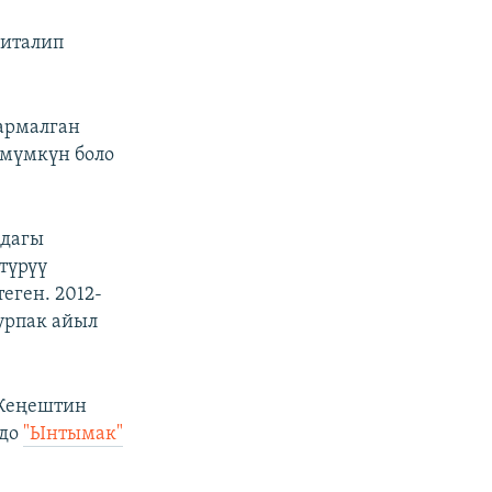
диталип
Кармалган
мүмкүн боло
ндагы
түрүү
еген. 2012-
урпак айыл
 Кеңештин
одо
"Ынтымак"