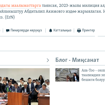
рдагы маалыматтарга
таянсак, 2023-жылы милиция а
айланыштуу Абдиталип Акимовго издөө жарыялаган. 
з. (ErN)
з
Пикирлерди көрүңүз
Катталыңыз
Принтер
Блог - Миңсанат
Ала-Тоо – онл
таалимдин эл
бешиги болуу