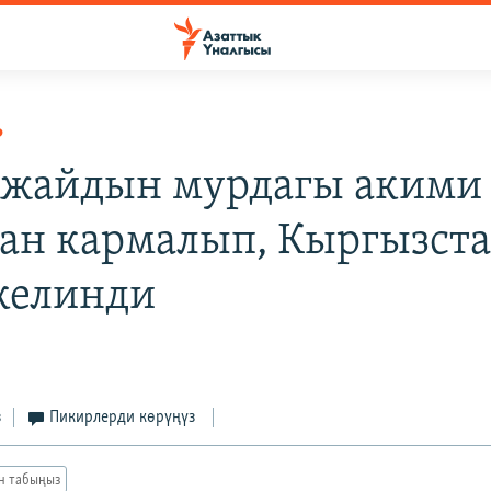
Р
жайдын мурдагы акими
н кармалып, Кыргызста
келинди
з
Пикирлерди көрүңүз
ан табыңыз