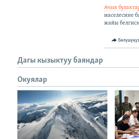
Ачык булакта
маселесине б
жайы белгиси
Бөлүшүңү
Дагы кызыктуу баяндар
Окуялар