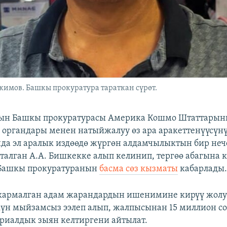
имов. Башкы прокуратура тараткан сүрөт.
ын Башкы прокуратурасы Америка Кошмо Штаттары
 органдары менен натыйжалуу өз ара аракеттенүүсүн
 эл аралык издөөдө жүргөн алдамчылыктын бир неч
талган А.А. Бишкекке алып келинип, тергөө абагына 
 Башкы прокуратуранын
басма сөз кызматы
кабарлады
кармалган адам жарандардын ишенимине кирүү жолу
үн мыйзамсыз ээлеп алып, жалпысынан 15 миллион 
риалдык зыян келтиргени айтылат.