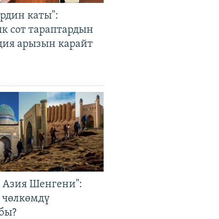
рдин каты":
к сот тараптардын
ция арызын карайт
р Азия Шенгени":
 чөлкөмдү
бы?