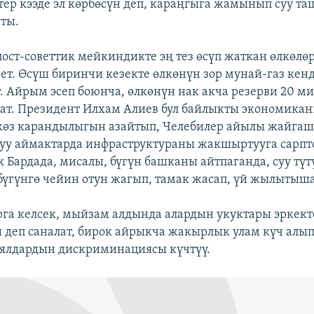
ер кээде эл көрбөсүн деп, караңгыга жамынып суу т
ты.
ост-советтик мейкиндикте эң тез өсүп жаткан өлкөлө
ет. Өсүш биринчи кезекте өлкөнүн зор мунай-газ кен
. Айрым эсеп боюнча, өлкөнүн нак акча резерви 20 м
ат. Президент Илхам Алиев бул байлыкты экономика
 көз карандылыгын азайтып, Челебилер айылы жайгаш
уу аймактарда инфраструктураны жакшыртууга сарпто
 Бардада, мисалы, бүгүн башканы айтпаганда, суу түтү
 бүгүнгө чейин отун жагып, тамак жасап, үй жылытыша
рга келсек, мыйзам алдында алардын укуктары эркек
 деп саналат, бирок айрыкча жакырлык улам күч алы
ялдардын дискриминациясы күчтүү.