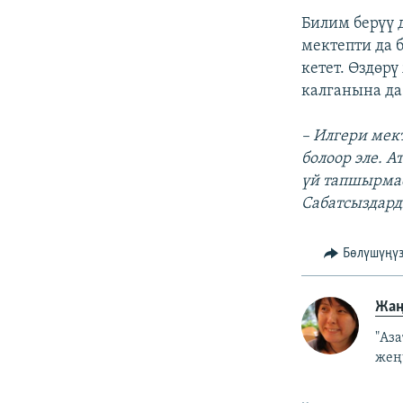
Билим берүү 
мектепти да 
кетет. Өздөр
калганына да
– Илгери мек
болоор эле. А
үй тапшырмас
Сабатсыздард
Бөлүшүңү
Жаң
"Аз
жеңү