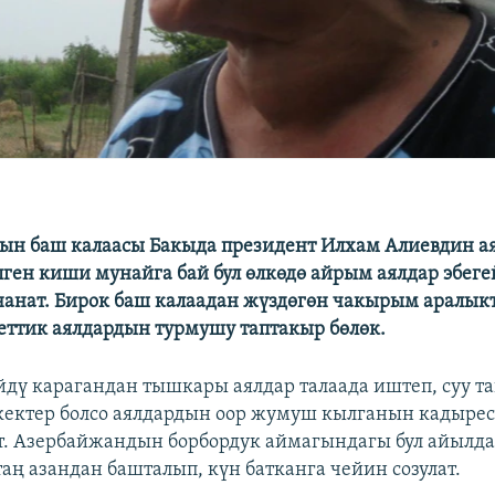
н баш калаасы Бакыда президент Илхам Алиевдин а
ген киши мунайга бай бул өлкөдө айрым аялдар эбеге
нанат. Бирок баш калаадан жүздөгөн чакырым аралык
еттик аялдардын турмушу таптакыр бөлөк.
үйдү карагандан тышкары аялдар талаада иштеп, суу т
ектер болсо аялдардын оор жумуш кылганын кадыре
т. Азербайжандын борбордук аймагындагы бул айылд
аң азандан башталып, күн батканга чейин созулат.