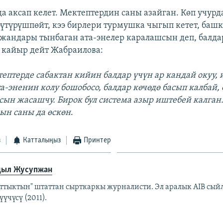
да аксап келет. Мектептердин саны азайган. Көп учурд
бүтүрүшпөйт, кээ бирлери турмушка чыгып кетет, баш
ү жандары тынбаган ата-энелер каралашсын деп, балд
 кайыр дейт Жабраилова:
тептерде сабактан кийин балдар үчүн ар кандай окуу,
та-эненин колу бошобосо, балдар көчөдө басып калбай,
ын жасашчу. Бирок бул система азыр иштебей калган
ын саны да өскөн
.
з
Катталыңыз
Принтер
ыл Жусупжан
аттыктын" штаттан сырткаркы журналисти. Эл аралык AIB сы
үчүсү (2011).