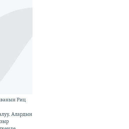
кванын Риц
алуу. Алардын
азыр
ткөндө