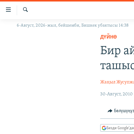
Линктер
Мазмунга
өтүңүз
Издөө
6-Август, 2026-жыл, бейшемби, Бишкек убактысы 14:38
ЖАҢЫЛЫКТАР
Навигацияга
өтүңүз
ДҮЙНӨ
КЫРГЫЗСТАН
Издөөгө
Бир а
ДҮЙНӨ
КЫРГЫЗСТАН
салыңыз
УКРАИНА
САЯСАТ
ДҮЙНӨ
ташыс
АТАЙЫН ИЛИКТӨӨ
ЭКОНОМИКА
БОРБОР АЗИЯ
ТВ ПРОГРАММАЛАР
МАДАНИЯТ
Жаңыл Жусупж
ПОДКАСТ
БҮГҮН АЗАТТЫКТА
30-Август, 2010
ӨЗГӨЧӨ ПИКИР
ЭКСПЕРТТЕР ТАЛДАЙТ
Бөлүшүңү
БИЗ ЖАНА ДҮЙНӨ
ДАНИСТЕ
Бизди Google'д