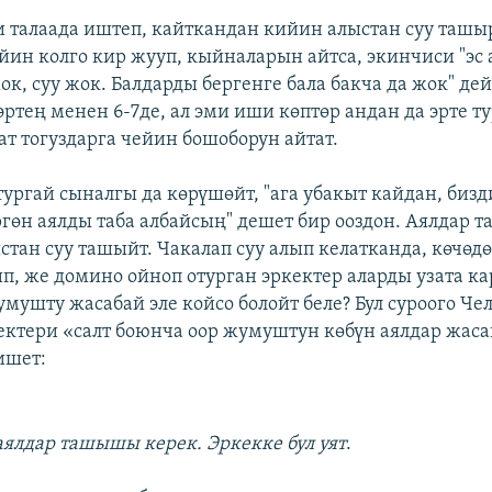
 талаада иштеп, кайткандан кийин алыстан суу ташы
йин колго кир жууп, кыйналарын айтса, экинчиси "эс
ок, суу жок. Балдарды бергенге бала бакча да жок" дей
эртең менен 6-7де, ал эми иши көптөр андан да эрте 
ат тогуздарга чейин бошоборун айтат.
лтургай сыналгы да көрүшөйт, "ага убакыт кайдан, биз
ргөн аялды таба албайсың" дешет бир ооздон. Аялдар т
стан суу ташыйт. Чакалап суу алып келатканда, көчөд
ип, же домино ойноп отурган эркектер аларды узата к
умушту жасабай эле койсо болойт беле? Бул суроого Че
ктери «салт боюнча оор жумуштун көбүн аялдар жас
ишет:
 аялдар ташышы керек. Эркекке бул уят
.