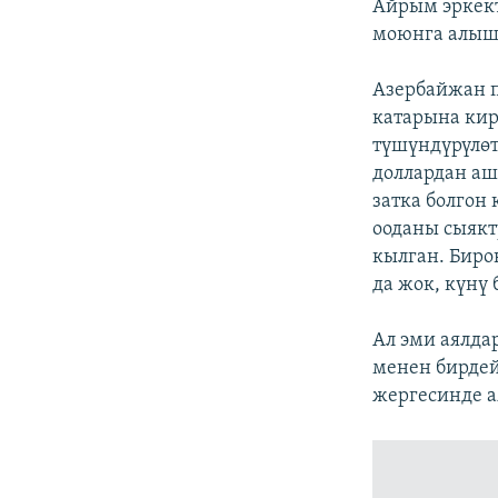
Айрым эркект
моюнга алыш
Азербайжан п
катарына кир
түшүндүрүлөт
доллардан аш
затка болгон
ооданы сыякт
кылган. Бирок
да жок, күнү
Ал эми аялда
менен бирдей
жергесинде а