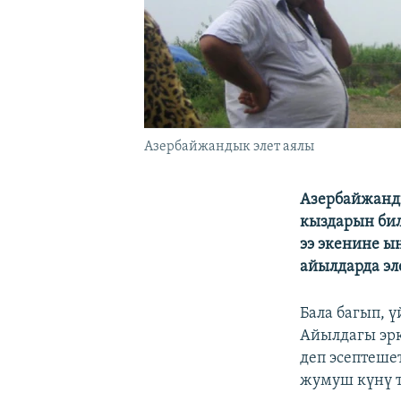
Азербайжандык элет аялы
Азербайжанды
кыздарын бил
ээ экенине ы
айылдарда эл
Бала багып, 
Айылдагы эрк
деп эсептеше
жумуш күнү т