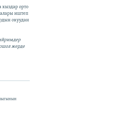
а кыздар орто
калары иштеп
ардын окуудан
 ийримдер
 ошол жерде
.
йлыгынын