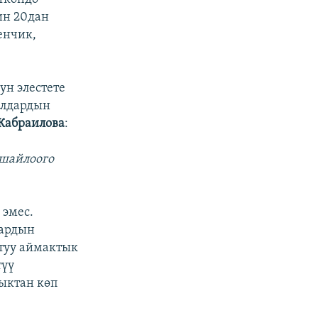
ин 20дан
енчик,
н элестете
ялдардын
Жабраилова
:
 шайлоого
 эмес.
дардын
ттуу аймактык
түү
ыктан көп