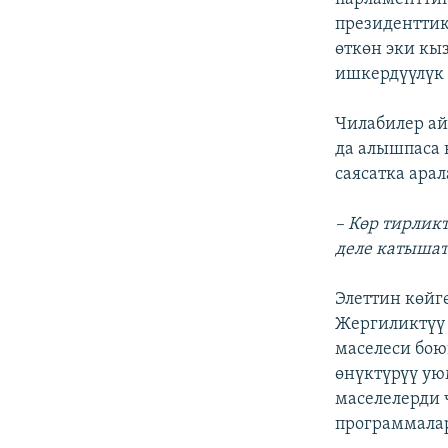
президенттик
өткөн эки кы
ишкердүүлүк 
Чилабилер ай
да алышпаса 
саясатка ара
– Көр тирлик
деле катышат
Элеттин көйг
Жергиликтүү 
маселеси бою
өнүктүрүү ую
маселелерди 
программалар