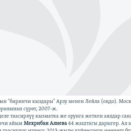
н "биринчи кыздары" Арзу менен Лейла (оңдо). Мос
оранынан сүрөт, 2007-ж.
деле таасирлүү кызматка же орунга жеткен аялдар сан
нчи айым
Мехрибан Алиева
44 жаштагы дарыгер. Ал 
 таасирдүү мүчөсү, 2013-жылы күйөөсүнүн мөөнөтү бү