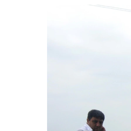
ЭЖЕ-СИҢДИЛЕР
АЗАТТЫК+
ЫҢГАЙСЫЗ СУРООЛОР