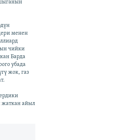
ашыганын
рдүн
дери менен
иллиард
нын чийки
кан Барда
ого убада
гү жок, газ
т.
тердики
п жаткан айыл