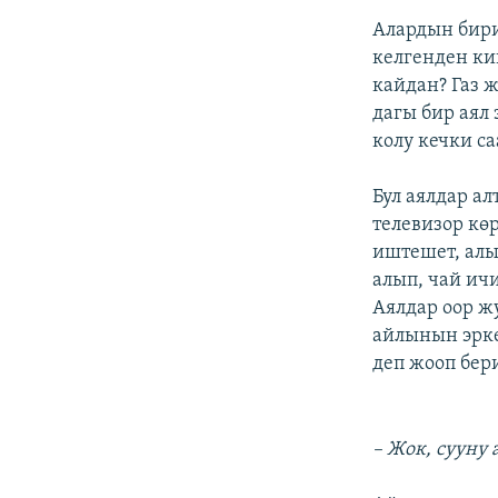
Алардын бири
келгенден ки
кайдан? Газ ж
дагы бир аял 
колу кечки са
Бул аялдар а
телевизор кө
иштешет, алы
алып, чай ич
Аялдар оор ж
айлынын эрке
деп жооп бер
– Жок, сууну