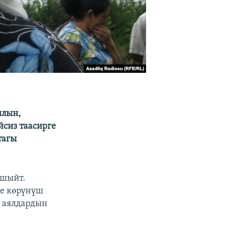
ялын,
йсиз таасирге
тагы
ашыйт.
се көрүнүш
а аялдардын