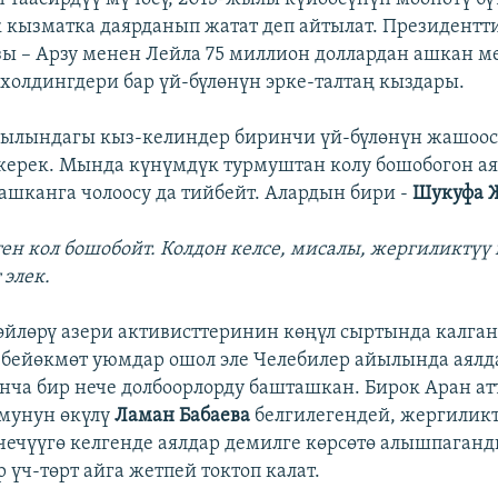
 кызматка даярданып жатат деп айтылат. Президентт
зы – Арзу менен Лейла 75 миллион доллардан ашкан м
холдингдери бар үй-бүлөнүн эрке-талтаң кыздары.
ылындагы кыз-келиндер биринчи үй-бүлөнүн жашоосу
керек. Мында күнүмдүк турмуштан колу бошобогон а
лашканга чолоосу да тийбейт. Алардын бири -
Шукуфа 
тен кол бошобойт. Колдон келсе, мисалы, жергиликтүү
 элек.
өйлөрү азери активисттеринин көңүл сыртында калган
бейөкмөт уюмдар ошол эле Челебилер айылында аял
нча бир нече долбоорлорду башташкан. Бирок Аран а
мунун өкүлү
Ламан Бабаева
белгилегендей, жергилик
чечүүгө келгенде аялдар демилге көрсөтө алышпаганд
 үч-төрт айга жетпей токтоп калат.