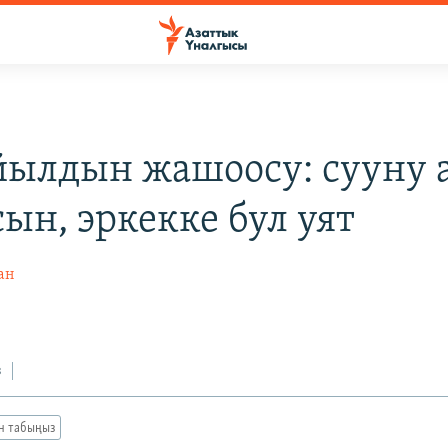
йылдын жашоосу: сууну 
ын, эркекке бул уят
ан
з
ан табыңыз