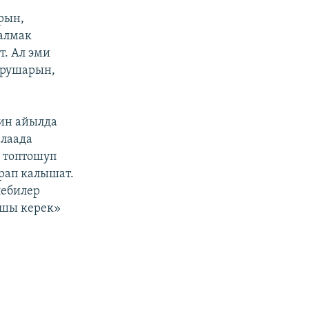
рын,
 алмак
т. Ал эми
турушарын,
дин айылда
алаада
ө топтошуп
арап калышат.
лебилер
ашы керек»