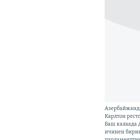
Азербайжанды
Карлтон рест
Баш калаада 
ичинен бири
парламенттин