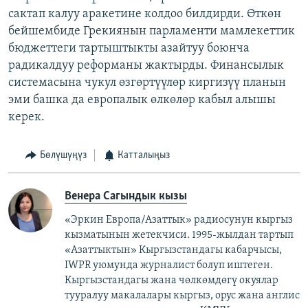
сактап калуу аракетине колдоо билдирди. Өткөн
бейшембиде Грекиянын парламенти мамлекеттик
бюджеттеги тартыштыкты азайтуу боюнча
радикалдуу реформаны жактырды. Финансылык
системасына чукул өзгөртүүлөр киргизүү планын
эми башка да европалык өлкөлөр кабыл алышы
керек.
Бөлүшүңүз
Катталыңыз
Венера Сагындык кызы
«Эркин Европа/Азаттык» радиосунун кыргыз
кызматынын жетекчиси. 1995-жылдан тартып
«Азаттыктын» Кыргызстандагы кабарчысы,
IWPR уюмунда журналист болуп иштеген.
Кыргызстандагы жана чөлкөмдөгү окуялар
тууралуу макалалары кыргыз, орус жана англис