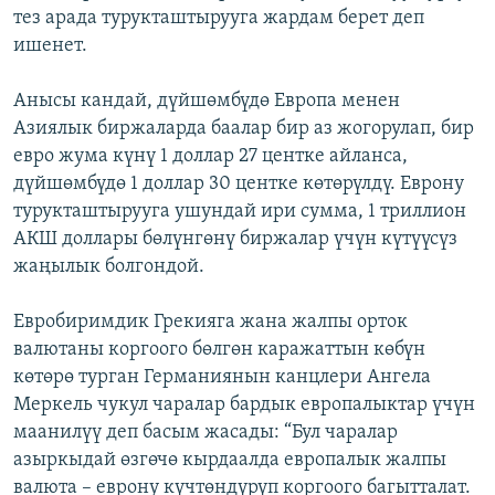
тез арада турукташтырууга жардам берет деп
ишенет.
Анысы кандай, дүйшөмбүдө Европа менен
Азиялык биржаларда баалар бир аз жогорулап, бир
евро жума күнү 1 доллар 27 центке айланса,
дүйшөмбүдө 1 доллар 30 центке көтөрүлдү. Еврону
турукташтырууга ушундай ири сумма, 1 триллион
АКШ доллары бөлүнгөнү биржалар үчүн күтүүсүз
жаңылык болгондой.
Евробиримдик Грекияга жана жалпы орток
валютаны коргоого бөлгөн каражаттын көбүн
көтөрө турган Германиянын канцлери Ангела
Меркель чукул чаралар бардык европалыктар үчүн
маанилүү деп басым жасады: “Бул чаралар
азыркыдай өзгөчө кырдаалда европалык жалпы
валюта – еврону күчтөндүрүп коргоого багытталат.