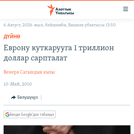
Линктер
Мазмунга
өтүңүз
6-Август, 2026-жыл, бейшемби, Бишкек убактысы 13:50
Навигацияга
ЖАҢЫЛЫКТАР
өтүңүз
ДҮЙНӨ
КЫРГЫЗСТАН
Издөөгө
Еврону куткарууга 1 триллион
салыңыз
ДҮЙНӨ
КЫРГЫЗСТАН
доллар сарпталат
УКРАИНА
САЯСАТ
ДҮЙНӨ
Венера Сагындык кызы
АТАЙЫН ИЛИКТӨӨ
ЭКОНОМИКА
БОРБОР АЗИЯ
10-Май, 2010
ТВ ПРОГРАММАЛАР
МАДАНИЯТ
ПОДКАСТ
БҮГҮН АЗАТТЫКТА
Бөлүшүңүз
ӨЗГӨЧӨ ПИКИР
ЭКСПЕРТТЕР ТАЛДАЙТ
Бизди Google'дан табыңыз
БИЗ ЖАНА ДҮЙНӨ
Русский
ДАНИСТЕ