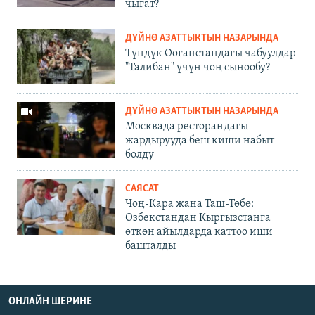
чыгат?
ДҮЙНӨ АЗАТТЫКТЫН НАЗАРЫНДА
Түндүк Ооганстандагы чабуулдар
"Талибан" үчүн чоң сынообу?
ДҮЙНӨ АЗАТТЫКТЫН НАЗАРЫНДА
Москвада ресторандагы
жардырууда беш киши набыт
болду
САЯСАТ
Чоң-Кара жана Таш-Төбө:
Өзбекстандан Кыргызстанга
өткөн айылдарда каттоо иши
башталды
ОНЛАЙН ШЕРИНЕ