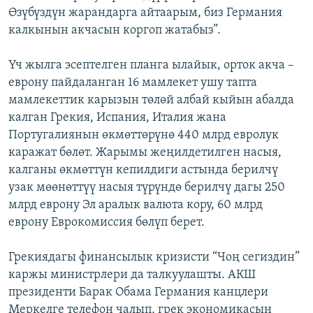
Өзүбүздүн жарандарга айтаарым, биз Германия
калкынын акчасын коргоп жатабыз”.
Үч жылга эсептелген планга ылайык, орток акча –
еврону пайдаланган 16 мамлекет ушу тапта
мамлекеттик карызын төлөй албай кыйын абалда
калган Грекия, Испания, Италия жана
Португалиянын өкмөттөрүнө 440 млрд евролук
каражат бөлөт. Жарымы жеңилдетилген насыя,
калганы өкмөттүн кепилдиги астында берилчү
узак мөөнөттүү насыя түрүндө берилчү дагы 250
млрд еврону Эл аралык валюта кору, 60 млрд
еврону Еврокомиссия бөлүп берет.
Грекиядагы финансылык кризисти “Чоң сегиздин”
каржы министрлери да талкуулашты. АКШ
президенти Барак Обама Германия канцлери
Меркелге телефон чалып, грек экономикасын