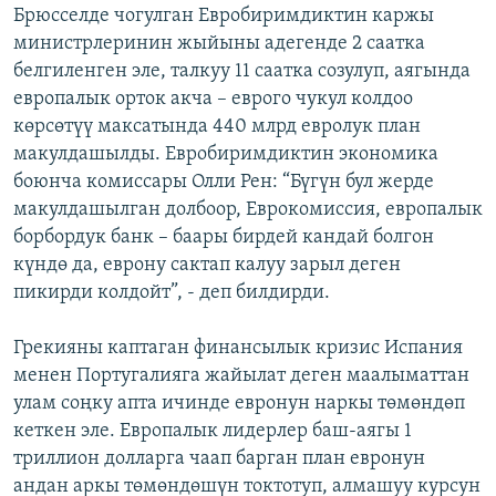
Брюсселде чогулган Евробиримдиктин каржы
министрлеринин жыйыны адегенде 2 саатка
белгиленген эле, талкуу 11 саатка созулуп, аягында
европалык орток акча – еврого чукул колдоо
көрсөтүү максатында 440 млрд евролук план
макулдашылды. Евробиримдиктин экономика
боюнча комиссары Олли Рен: “Бүгүн бул жерде
макулдашылган долбоор, Еврокомиссия, европалык
борбордук банк – баары бирдей кандай болгон
күндө да, еврону сактап калуу зарыл деген
пикирди колдойт”, - деп билдирди.
Грекияны каптаган финансылык кризис Испания
менен Португалияга жайылат деген маалыматтан
улам соңку апта ичинде евронун наркы төмөндөп
кеткен эле. Европалык лидерлер баш-аягы 1
триллион долларга чаап барган план евронун
андан аркы төмөндөшүн токтотуп, алмашуу курсун