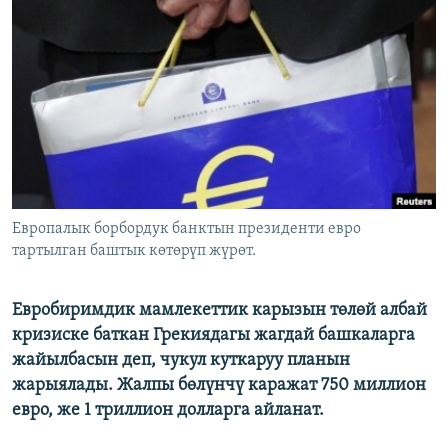
ОНЛАЙН ШЕРИНЕ
ЭЖЕ-СИҢДИЛЕР
АЗАТТЫК+
ЫҢГАЙСЫЗ СУРООЛОР
ЭЕ/АРнун бардык сайттары
Европалык борбордук банктын президенти евро
тартылган баштык көтөрүп жүрөт.
Евробиримдик мамлекеттик карызын төлөй албай
кризиске баткан Грекиядагы жагдай башкаларга
жайылбасын деп, чукул куткаруу планын
жарыялады. Жалпы бөлүнчү каражат 750 миллион
евро, же 1 триллион долларга айланат.