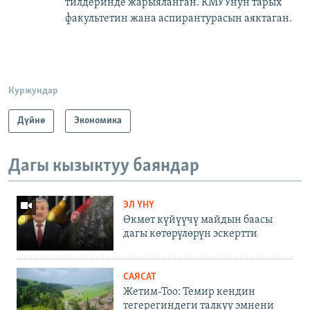
тилдеринде жарыяланган. КМУУнун тарых
факультетин жана аспирантурасын аяктаган.​
Куржундар
Дүйнө
Экономика
Дагы кызыктуу баяндар
ЭЛ ҮНҮ
Өкмөт күйүүчү майдын баасы
дагы көтөрүлөрүн эскертти
САЯСАТ
Жетим-Тоо: Темир кендин
тегерегиндеги талкуу эмнени