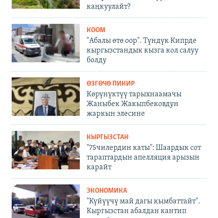
каңкуулайт?
КООМ
"Абалы өтө оор". Түндүк Кипрде
кыргызстандык кызга кол салуу
болду
ӨЗГӨЧӨ ПИКИР
Көрүнүктүү тарыхнаамачы
Жаныбек Жакыпбековдун
жаркын элесине
КЫРГЫЗСТАН
"75чилердин каты": Шаардык сот
тараптардын апелляция арызын
карайт
ЭКОНОМИКА
"Күйүүчү май дагы кымбаттайт".
Кыргызстан абалдан кантип