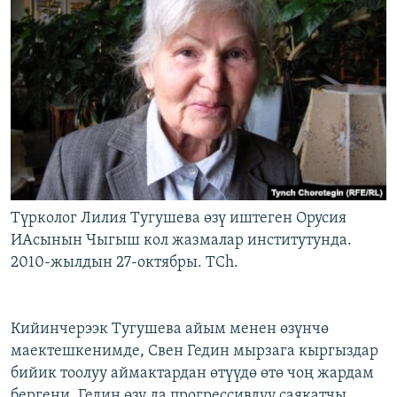
Түрколог Лилия Тугушева өзү иштеген Орусия
ИАсынын Чыгыш кол жазмалар институтунда.
2010-жылдын 27-октябры. TCh.
Кийинчерээк Тугушева айым менен өзүнчө
маектешкенимде, Свен Гедин мырзага кыргыздар
бийик тоолуу аймактардан өтүүдө өтө чоң жардам
бергени, Гедин өзү да прогрессивдүү саякатчы