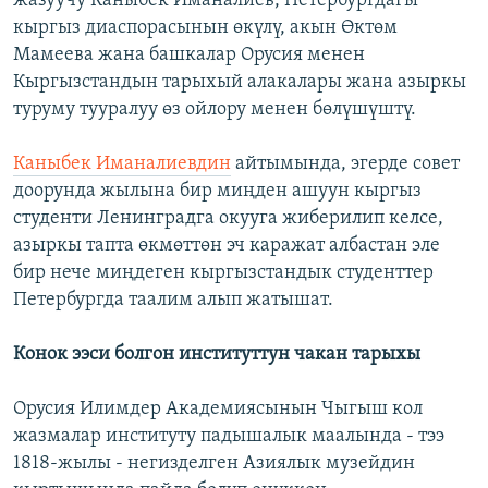
жазуучу Каныбек Иманалиев, Петербургдагы
кыргыз диаспорасынын өкүлү, акын Өктөм
Мамеева жана башкалар Орусия менен
Кыргызстандын тарыхый алакалары жана азыркы
туруму тууралуу өз ойлору менен бөлүшүштү.
Каныбек Иманалиевдин
айтымында, эгерде совет
доорунда жылына бир миңден ашуун кыргыз
студенти Ленинградга окууга жиберилип келсе,
азыркы тапта өкмөттөн эч каражат албастан эле
бир нече миңдеген кыргызстандык студенттер
Петербургда таалим алып жатышат.
Конок ээси болгон институттун чакан тарыхы
Орусия Илимдер Академиясынын Чыгыш кол
жазмалар институту падышалык маалында - тээ
1818-жылы - негизделген Азиялык музейдин