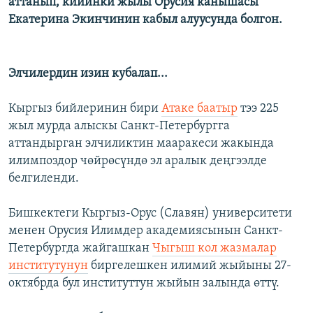
аттанып, кийинки жылы Орусия канышасы
Екатерина Экинчинин кабыл алуусунда болгон.
Элчилердин изин кубалап...
Кыргыз бийлеринин бири
Атаке баатыр
тээ 225
жыл мурда алыскы Санкт-Петербургга
аттандырган элчиликтин мааракеси жакында
илимпоздор чөйрөсүндө эл аралык деңгээлде
белгиленди.
Бишкектеги Кыргыз-Орус (Славян) университети
менен Орусия Илимдер академиясынын Санкт-
Петербургда жайгашкан
Чыгыш кол жазмалар
институтунун
биргелешкен илимий жыйыны 27-
октябрда бул институттун жыйын залында өттү.