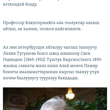
кеткендей болду.
Профессор Кляшторныйга ала-тоолуктар алкыш
айтып, ак калпак, чепкен кийгизишти.
Ал эми петербургдук айтылуу чыгыш таануучу
Лилия Тугушева болсо швед илимпозу Свен
Гединдин (1865-1952) Түштүк Кыргызстанга 1893-
жылкы саякаты жана анын Алай менен Памир
боюнча маалыматтарынын кыргыз таануу үчүн
өзгөчө баалуулугу тууралуу баяндады.