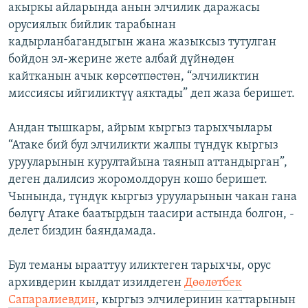
акыркы айларында анын элчилик даражасы
орусиялык бийлик тарабынан
кадырланбагандыгын жана жазыксыз тутулган
бойдон эл-жерине жете албай дүйнөдөн
кайтканын ачык көрсөтпөстөн, “элчиликтин
миссиясы ийгиликтүү аяктады” деп жаза беришет.
Андан тышкары, айрым кыргыз тарыхчылары
“Атаке бий бул элчиликти жалпы түндүк кыргыз
урууларынын курултайына таянып аттандырган”,
деген далилсиз жоромолдорун кошо беришет.
Чынында, түндүк кыргыз урууларынын чакан гана
бөлүгү Атаке баатырдын таасири астында болгон, -
делет биздин баяндамада.
Бул теманы ырааттуу иликтеген тарыхчы, орус
архивдерин кылдат изилдеген
Дөөлөтбек
Сапаралиевдин
, кыргыз элчилеринин каттарынын