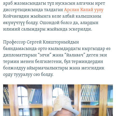
араб жазмасындагы түп нускасын алгачкы ирет
диссертациясында талдаган
Арслан Капай уулу
Койчиевдин жыйынга келе албай калышканы
өкүнүчтүү болду. Ошондой болсо да, алардын
илимий салымдары жыйында эскерилди.
Профессор Сергей Кляшторныйдын
баяндамасында орто кылымдардагы кыргыздар өз
дипломаттарын “элчи” жана “йалавач” деген эки
термин менен белгилегени, бул терминдердин
болжолдуу айырмачылыктары жана мезгилдик
орду тууралуу сөз болду.