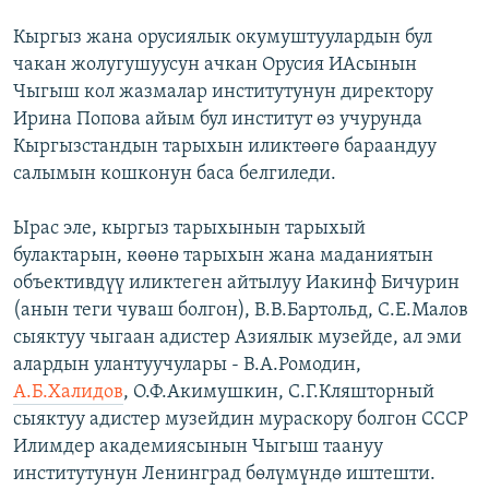
Кыргыз жана орусиялык окумуштуулардын бул
чакан жолугушуусун ачкан Орусия ИАсынын
Чыгыш кол жазмалар институтунун директору
Ирина Попова айым бул институт өз учурунда
Кыргызстандын тарыхын иликтөөгө бараандуу
салымын кошконун баса белгиледи.
Ырас эле, кыргыз тарыхынын тарыхый
булактарын, көөнө тарыхын жана маданиятын
объективдүү иликтеген айтылуу Иакинф Бичурин
(анын теги чуваш болгон), В.В.Бартольд, С.Е.Малов
сыяктуу чыгаан адистер Азиялык музейде, ал эми
алардын улантуучулары - В.А.Ромодин,
А.Б.Халидов
, О.Ф.Акимушкин, С.Г.Кляшторный
сыяктуу адистер музейдин мураскору болгон СССР
Илимдер академиясынын Чыгыш таануу
институтунун Ленинград бөлүмүндө иштешти.