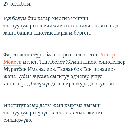
27-октябры.
Бул бөлүм бир катар кыргыз чыгыш
таануучуларына илимий жетекчилик жаатында
жана башка адистик жардам берген.
Фарсы жана түрк булактарын иликтеген
Анвар
Мокеев
менен Тынчболот Жуманалиев, синологдор
Муратбек Иманалиев, Таалайбек Бейшеналиев
жана Кубан Жусаев сыяктуу адистер ушул
Ленинград бөлүмүндө аспирантурада окушкан.
Институт азыр дагы жаш кыргыз чыгыш
таануучулары үчүн каалгасы ачык экенин
билдирүүдө.