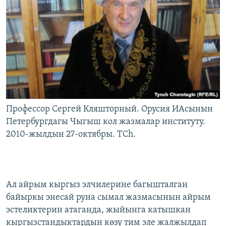
Профессор Сергей Кляшторный. Орусия ИАсынын
Петербургдагы Чыгыш кол жазмалар институту.
2010-жылдын 27-октябры. TCh.
Ал айрым кыргыз элчилерине багышталган
байыркы энесай руна сымал жазмасынын айрым
эстеликтерин атаганда, жыйынга катышкан
кыргызстандыктардын көзү тим эле жалжылдап