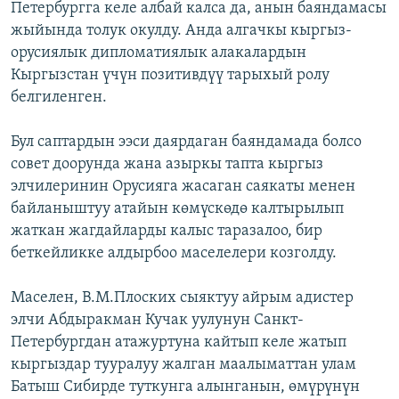
Петербургга келе албай калса да, анын баяндамасы
жыйында толук окулду. Анда алгачкы кыргыз-
орусиялык дипломатиялык алакалардын
Кыргызстан үчүн позитивдүү тарыхый ролу
белгиленген.
Бул саптардын ээси даярдаган баяндамада болсо
совет доорунда жана азыркы тапта кыргыз
элчилеринин Орусияга жасаган саякаты менен
байланыштуу атайын көмүскөдө калтырылып
жаткан жагдайларды калыс таразалоо, бир
беткейликке алдырбоо маселелери козголду.
Маселен, В.М.Плоских сыяктуу айрым адистер
элчи Абдыракман Кучак уулунун Санкт-
Петербургдан атажуртуна кайтып келе жатып
кыргыздар тууралуу жалган маалыматтан улам
Батыш Сибирде туткунга алынганын, өмүрүнүн