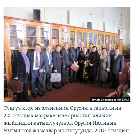
Туңгуч кыргыз элчисинин Орусияга сапарынын
225 жылдык мааракесине арналган илимий
жыйындын катышуучулары Орусия ИАсынын
Чыгыш кол жазмалар институтунда. 2010-жылдын