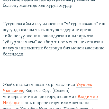
болгону жөнүндө кеп куруп отурду.
Тугушева айым өзү иликтеген “уйгур жазмасы” иш
жүзүндө жалпы чыгыш түрк элдерине орток
тийешелүү экенин, ошондуктан аны тарыхта
“уйгур жазмасы” деп бир этнос менен чектеп атап
калуу жаңылыштык болгонун биз менен маегинде
белгиледи.
Жыйынга катышкан кыргыз элчиси
Улукбек
Чыналиев
, Кыргыз-Орус (Славян)
университетинин ректору, академик
Владимир
Нифадьев
, анын проректору, илимпоз жана