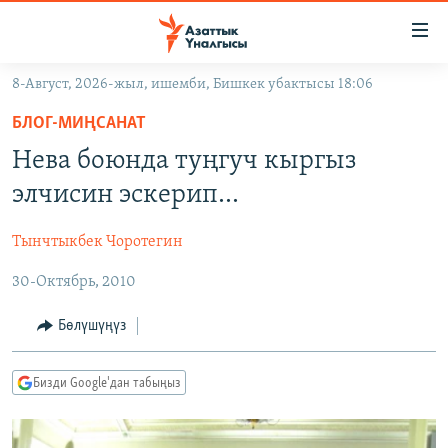
Линктер
Мазмунга
өтүңүз
8-Август, 2026-жыл, ишемби, Бишкек убактысы 18:06
Навигацияга
ЖАҢЫЛЫКТАР
өтүңүз
БЛОГ-МИҢСАНАТ
КЫРГЫЗСТАН
Издөөгө
Нева боюнда туңгуч кыргыз
салыңыз
ДҮЙНӨ
КЫРГЫЗСТАН
элчисин эскерип...
УКРАИНА
САЯСАТ
ДҮЙНӨ
Тынчтыкбек Чоротегин
АТАЙЫН ИЛИКТӨӨ
ЭКОНОМИКА
БОРБОР АЗИЯ
30-Октябрь, 2010
ТВ ПРОГРАММАЛАР
МАДАНИЯТ
ПОДКАСТ
БҮГҮН АЗАТТЫКТА
Бөлүшүңүз
ӨЗГӨЧӨ ПИКИР
ЭКСПЕРТТЕР ТАЛДАЙТ
Бизди Google'дан табыңыз
БИЗ ЖАНА ДҮЙНӨ
Русский
ДАНИСТЕ