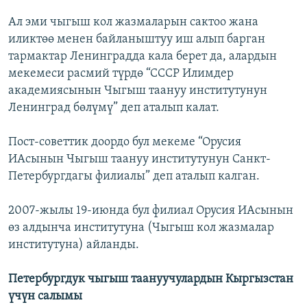
Ал эми чыгыш кол жазмаларын сактоо жана
иликтөө менен байланыштуу иш алып барган
тармактар Ленинградда кала берет да, алардын
мекемеси расмий түрдө “СССР Илимдер
академиясынын Чыгыш таануу институтунун
Ленинград бөлүмү” деп аталып калат.
Пост-советтик доордо бул мекеме “Орусия
ИАсынын Чыгыш таануу институтунун Санкт-
Петербургдагы филиалы” деп аталып калган.
2007-жылы 19-июнда бул филиал Орусия ИАсынын
өз алдынча институтуна (Чыгыш кол жазмалар
институтуна) айланды.
Петербургдук чыгыш таануучулардын Кыргызстан
үчүн салымы