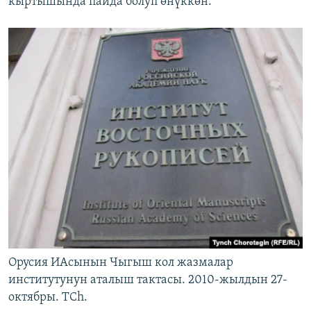
кыртышында пайда болуп өнүккөн.
Орусия ИАсынын Чыгыш кол жазмалар
институтунун аталыш тактасы. 2010-жылдын 27-
октябры. TCh.