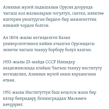
Азиялык музей падышалык Орусия доорунда
чыгыш кол жазмаларын чогултуп, сактап, иликтөө
иштерин уюштурган бирден-бир мамлекеттик
илимий чордон болгон.
Ал 1804-жылы негизделген Казан
университетинен кийин ачылган Орусиядагы
экинчи чыгыш таануу борбору болуп калган.
1933-жылы 23-майда СССР Илимдер
академиясында атайын Чыгыш таануу институту
негизделип, Азиялык музей анын карамагына
өткөн.
1951-жылы Институттун баш кеңсеси жана бир
катар бөлүмдөрү Ленинграддан Маскөөгө
көчүрүлөт.