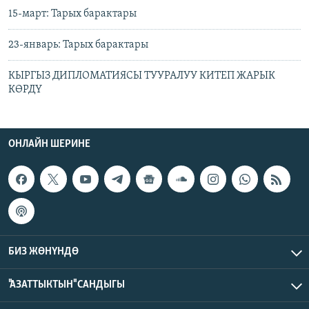
15-март: Тарых барактары
23-январь: Тарых барактары
КЫРГЫЗ ДИПЛОМАТИЯСЫ ТУУРАЛУУ КИТЕП ЖАРЫК
КӨРДҮ
ОНЛАЙН ШЕРИНЕ
БИЗ ЖӨНҮНДӨ
"АЗАТТЫКТЫН" САНДЫГЫ