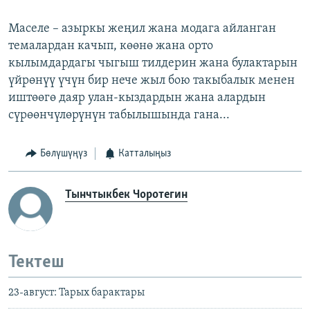
Маселе – азыркы жеңил жана модага айланган
темалардан качып, көөнө жана орто
кылымдардагы чыгыш тилдерин жана булактарын
үйрөнүү үчүн бир нече жыл бою такыбалык менен
иштөөгө даяр улан-кыздардын жана алардын
сүрөөнчүлөрүнүн табылышында гана...
Бөлүшүңүз
Катталыңыз
Тынчтыкбек Чоротегин
Тектеш
23-август: Тарых барактары