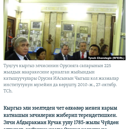
ОНЛАЙН ШЕРИНЕ
ЭЖЕ-СИҢДИЛЕР
АЗАТТЫК+
ЫҢГАЙСЫЗ СУРООЛОР
ЭЕ/АРнун бардык сайттары
Туңгуч кыргыз элчисинин Орусияга сапарынын 225
жылдык мааракесине арналган жыйындын
катышуучулары Орусия ИАсынын Чыгыш кол жазмалар
институтунун музейин да көрүштү. 2010-ж., 27-октябр.
TCh.
Кыргыз эли эзелтеден чет өлкөлөр менен карым
катнашын элчилерин жиберип тереңдетишкен.
Элчи Абдыракман Кучак уулу 1785-жылы Чүйдөн