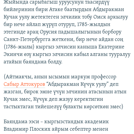
Жыйында сарыбагыш уруусунун таасирдүү
бийлеринин бири Атаке баатырдын Абдыракман
Кучак уулу жетектеген элчилик тобу Омск аркылуу
бир нече айлап жүрүп отуруп, 1785-жылдын
этегинде араң Орусия падышалыгынын борбору
Санкт-Петербургга жеткени, бир нече айдан соң
(1786-жылы) кыргыз элчисин каныша Екатерине
Экинчи өзү кыргыз элчисин кабыл алганы тууралуу
атайын баяндама болду.
(Айтмакчы, анын ысымын маркум профессор
Сабыр Аттокуров
“Абдыракман Күчүк уулу” деп
жазган, бирок эмне үчүн элчинин атасынын атын
Кучак эмес, Күчүк деп жазуу керектигин
тастыктаган тийешелүү булакты көрсөткөн эмес)
Баяндама ээси – кыргызстандык академик
Владимир Плоских айрым себептер менен