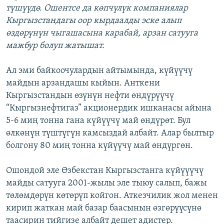
түшүүдө. Ошентсе да көпчүлүк компаниялар
Кыргызстандагы оор кырдаалды эске алып
өздөрүнүн чыгашасына карабай, арзан сатууга
мажбур болуп жатышат.
Ал эми байкоочулардын айтымында, күйүүчү
майдын арзандашы кыйын. Анткени
Кыргызстандын өзүнүн нефти өндүрүүчү
“Кыргызнефтигаз” акционердик ишканасы айына
5-6 миң тонна гана күйүүчү май өндүрөт. Бул
өлкөнүн түштүгүн камсыздай албайт. Алар былтыр
болгону 80 миң тонна күйүүчү май өндүргөн.
Ошондой эле Өзбекстан Кыргызстанга күйүүүчү
майды сатууга 2001-жылы эле тыюу салып, бажы
төлөмдөрүн көтөрүп койгон. Аткезчилик жол менен
кирип жаткан май базар баасынын өзгөрүүсүнө
таасирин тийгизе албайт дешет адистер.