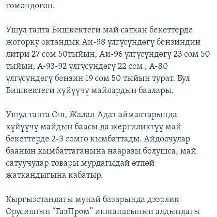
төмөндөгөн.
Ушул тапта Бишкектеги май саткан бекеттерде
жогорку октандык Аи-98 үлгүсүндөгү бензиндин
литри 27 сом 50тыйын, Аи-96 үлгүсүндөгү 23 сом 50
тыйын, А-93-92 үлгүсүндөгү 22 сом , А-80
үлгүсүндөгү бензин 19 сом 50 тыйын турат. Бул
Бишкектеги күйүүчү майлардын баалары.
Ушул тапта Ош, Жалал-Адат аймактарында
күйүүчү майдын баасы да жергиликтүү май
бекеттерде 2-3 сомго кымбаттады. Айдоочулар
баанын кымбаттаганына нааразы болушса, май
сатуучулар товары мурдагыдай өтпөй
жаткандыгына кабатыр.
Кыргызстандагы мунай базарында дээрлик
Орусиянын “ГазПром” ишканасынын алдындагы