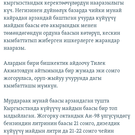
кыргызстандык керектөөчүлөрдүн нааразылыгы
күч. Негизинен дүйнөлүк базарда чийки мунай
кайрадан арзандай баштаган учурда күйүүчү
майдын баасы өтө акырындык менен
төмөндөгөндүн ордуна баасын көтөрүп, кескин
кымбаттатып жиберген ишкерлерге жарандар
нааразы.
Алардын бири бишкектик айдоочу Тилек
Акматовдун айтымында бир жумада эки сомго
жогоруласа, оруп-жыйуу учурунда дагы
кымбатташы мүмкүн.
Мурдараак мунай баасы арзандаган тушта
Кыргызстанда күйүүчү майдын баасы бир топ
ылдыйлаган. Жогорку октандык Аи-98 үлгүсүндөгү
бензиндин литринин баасы 21 сомго, дизелдик
күйүүчү майдын литри да 21-22 сомго чейин