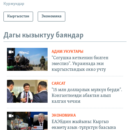
Куржундар
Кыргызстан
Экономика
Дагы кызыктуу баяндар
АДАМ УКУКТАРЫ
"Согушка кеткенин билген
эмеспиз". Украинада эки
кыргызстандык окко учту
САЯСАТ
"15 млн долларлык мүлкүн берди".
Конгантиевди абактан алып
калган чечим
ЭКОНОМИКА
ЕАЭБдин жыйыны: Кыргыз
өкмөтү азык-түлүктүн баасына