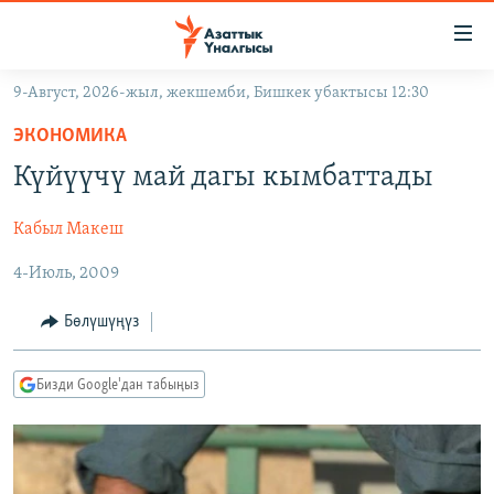
Линктер
Мазмунга
өтүңүз
9-Август, 2026-жыл, жекшемби, Бишкек убактысы 12:30
Навигацияга
ЖАҢЫЛЫКТАР
өтүңүз
ЭКОНОМИКА
КЫРГЫЗСТАН
Издөөгө
Күйүүчү май дагы кымбаттады
салыңыз
ДҮЙНӨ
КЫРГЫЗСТАН
Кабыл Макеш
УКРАИНА
САЯСАТ
ДҮЙНӨ
4-Июль, 2009
АТАЙЫН ИЛИКТӨӨ
ЭКОНОМИКА
БОРБОР АЗИЯ
ТВ ПРОГРАММАЛАР
МАДАНИЯТ
Бөлүшүңүз
ПОДКАСТ
БҮГҮН АЗАТТЫКТА
Бизди Google'дан табыңыз
ӨЗГӨЧӨ ПИКИР
ЭКСПЕРТТЕР ТАЛДАЙТ
БИЗ ЖАНА ДҮЙНӨ
Русский
ДАНИСТЕ