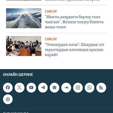
САЯСАТ
"Мыкты даярдыгы барлар гана
чыксын". Жеңиш чокусу боюнча
жаңы талап
САЯСАТ
"75чилердин каты": Шаардык сот
тараптардын апелляция арызын
карайт
ОНЛАЙН ШЕРИНЕ