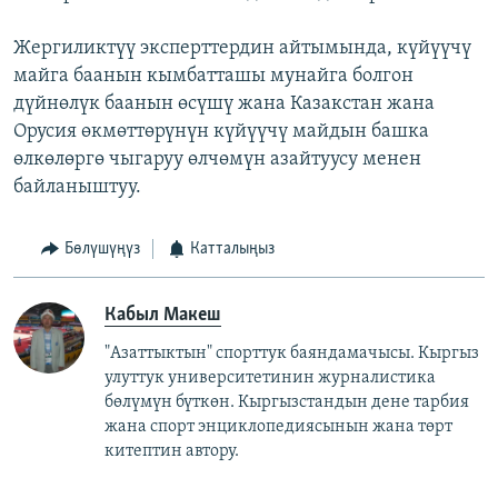
Жергиликтүү эксперттердин айтымында, күйүүчү
майга баанын кымбатташы мунайга болгон
дүйнөлүк баанын өсүшү жана Казакстан жана
Орусия өкмөттөрүнүн күйүүчү майдын башка
өлкөлөргө чыгаруу өлчөмүн азайтуусу менен
байланыштуу.
Бөлүшүңүз
Катталыңыз
Кабыл Макеш
"Азаттыктын" спорттук баяндамачысы. Кыргыз
улуттук университетинин журналистика
бөлүмүн бүткөн. Кыргызстандын дене тарбия
жана спорт энциклопедиясынын жана төрт
китептин автору.