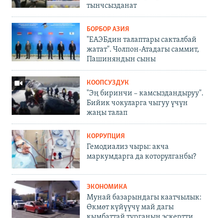
тынчсызданат
БОРБОР АЗИЯ
"ЕАЭБдин талаптары сакталбай
жатат". Чолпон-Атадагы саммит,
Пашиняндын сыны
КООПСУЗДУК
"Эң биринчи – камсыздандыруу".
Бийик чокуларга чыгуу үчүн
жаңы талап
КОРРУПЦИЯ
Гемодиализ чыры: акча
маркумдарга да которулганбы?
ЭКОНОМИКА
Мунай базарындагы каатчылык:
Өкмөт күйүүчү май дагы
кымбаттай турганын эскертти