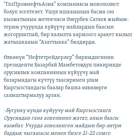
“ГазПромнефтьАзия” компаниясы монополист
болуп эсептелет. Ушул ишкананын басма сөз
кызматынын жетекчиси Өмүрбек Сатаев жыйым-
терим учурунда күйүүчү майлардын баасын
жогорулатпай, бир калыпта кармоого аракет кылып
жатышканын “Азаттыкка” билдирди.
Өлкөнүн “Нефтетрейдерлер” биримдигинин
президенти Базарбай Мамбетовдун пикиринде
орусиялык компаниянын күйүүчү май
базарындагы күчтүү таасиринен улам
Кыргызстандагы баалар башка өлкөлөргө
салыштырмалуу арзан.
-Бүгүнкү күндө күйүүчү май Кыргызстанга
Орусиядан гана апкелинип жатат, анын баасы
кымбат. Учурда апкелинген майдын бир литри
бардык чыгашасы менен бизге 21-22 сомго