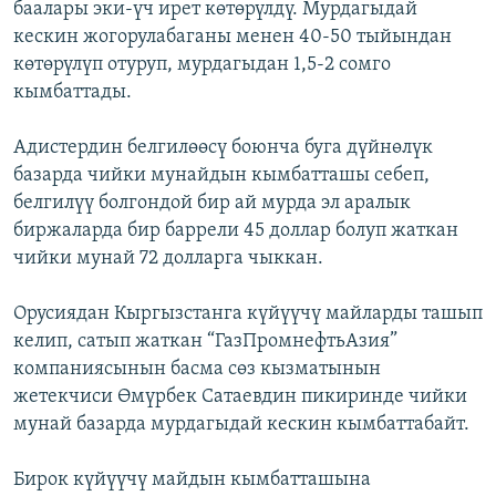
баалары эки-үч ирет көтөрүлдү. Мурдагыдай
кескин жогорулабаганы менен 40-50 тыйындан
көтөрүлүп отуруп, мурдагыдан 1,5-2 сомго
кымбаттады.
Адистердин белгилөөсү боюнча буга дүйнөлүк
базарда чийки мунайдын кымбатташы себеп,
белгилүү болгондой бир ай мурда эл аралык
биржаларда бир баррели 45 доллар болуп жаткан
чийки мунай 72 долларга чыккан.
Орусиядан Кыргызстанга күйүүчү майларды ташып
келип, сатып жаткан “ГазПромнефтьАзия”
компаниясынын басма сөз кызматынын
жетекчиси Өмүрбек Сатаевдин пикиринде чийки
мунай базарда мурдагыдай кескин кымбаттабайт.
Бирок күйүүчү майдын кымбатташына