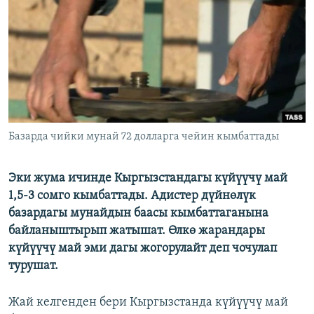
ОНЛАЙН ШЕРИНЕ
ЭЖЕ-СИҢДИЛЕР
АЗАТТЫК+
ЫҢГАЙСЫЗ СУРООЛОР
ЭЕ/АРнун бардык сайттары
Базарда чийки мунай 72 долларга чейин кымбаттады
Эки жума ичинде Кыргызстандагы күйүүчү май
1,5-3 сомго кымбаттады. Адистер дүйнөлүк
базардагы мунайдын баасы кымбаттаганына
байланыштырып жатышат. Өлкө жарандары
күйүүчү май эми дагы жогорулайт деп чочулап
турушат.
Жай келгенден бери Кыргызстанда күйүүчү май