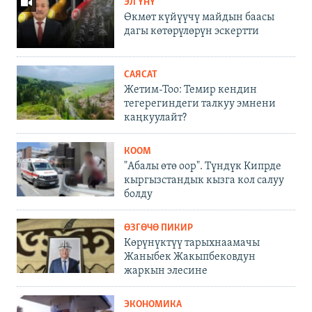
ЭЛ ҮНҮ
Өкмөт күйүүчү майдын баасы
дагы көтөрүлөрүн эскертти
САЯСАТ
Жетим-Тоо: Темир кендин
тегерегиндеги талкуу эмнени
каңкуулайт?
КООМ
"Абалы өтө оор". Түндүк Кипрде
кыргызстандык кызга кол салуу
болду
ӨЗГӨЧӨ ПИКИР
Көрүнүктүү тарыхнаамачы
Жаныбек Жакыпбековдун
жаркын элесине
ЭКОНОМИКА