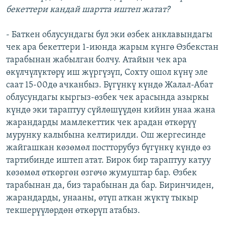
бекеттери кандай шартта иштеп жатат?
- Баткен облусундагы бул эки өзбек анклавындагы
чек ара бекеттери 1-июнда жарым күнгө Өзбекстан
тарабынан жабылган болчу. Атайын чек ара
өкүлчүлүктөрү иш жүргүзүп, Сохту ошол күнү эле
саат 15-00дө ачканбыз. Бүгүнкү күндө Жалал-Абат
облусундагы кыргыз-өзбек чек арасында азыркы
күндө эки тараптуу сүйлөшүүдөн кийин унаа жана
жарандарды мамлекеттик чек арадан өткөрүү
мурунку калыбына келтирилди. Ош жергесинде
жайгашкан көзөмөл постторубуз бүгүнкү күндө өз
тартибинде иштеп атат. Бирок бир тараптуу катуу
көзөмөл өткөргөн өзгөчө жумуштар бар. Өзбек
тарабынан да, биз тарабынан да бар. Биринчиден,
жарандарды, унааны, өтүп аткан жүктү тыкыр
текшерүүлөрдөн өткөрүп атабыз.