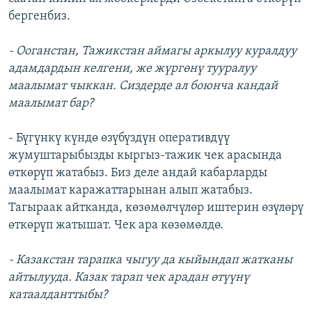
бергенбиз.
- Ооганстан, Тажикстан аймагы аркылуу куралдуу
адамдардын келгени, же жүргөнү тууралуу
маалымат чыккан. Сиздерде ал боюнча кандай
маалымат бар?
- Бүгүнкү күндө өзүбүздүн оперативдүү
жумуштарыбызды кыргыз-тажик чек арасында
өткөрүп жатабыз. Биз деле андай кабарларды
маалымат каражаттарынан алып жатабыз.
Тагыраак айтканда, көзөмөлчүлөр иштерин өзүлөрү
өткөрүп жатышат. Чек ара көзөмөлдө.
- Казакстан тарапка чыгуу да кыйындап жатканы
айтылууда. Казак тарап чек арадан өтүүнү
катаалданттыбы?