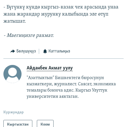
- Бүгүнкү күндө кыргыз-казак чек арасында унаа
жана жарандар мурунку калыбында эле өтүп
жатышат.
- Маегиңизге рахмат.
Бөлүшүңүз
Катталыңыз
Айданбек Акмат уулу
"Азаттыктын" Бишкектеги бюросунун
кызматкери, журналист. Саясат, экономика
темалары боюнча адис. Кыргыз Улуттук
университетин аяктаган.
Куржундар
Кыргызстан
Коом