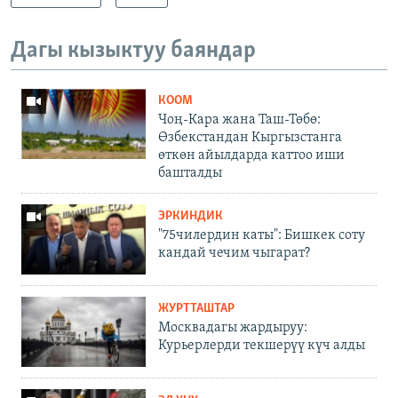
Дагы кызыктуу баяндар
КООМ
Чоң-Кара жана Таш-Төбө:
Өзбекстандан Кыргызстанга
өткөн айылдарда каттоо иши
башталды
ЭРКИНДИК
"75чилердин каты": Бишкек соту
кандай чечим чыгарат?
ЖУРТТАШТАР
Москвадагы жардыруу:
Курьерлерди текшерүү күч алды