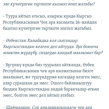
эле күчөтүлгөн тартипте кызмат өтөп жатабы?
- Туура айтып атасыз, азыркы күндө Кыргыз
Республикасынын Чек ара кызматы 26-майдан
баштап күчөтүлгөн тартипте иштеп жатабыз.
- Өзбекстан Ханабадка кол салгандар
Кыргызстандан келген деп айтууда. Бул боюнча
иликтөө жүрдүбү, сиздерде кандай маалымат бар?
- Бүгүнкү күндө биз тууралап айтканда, Өзбек
Республикасынын чек ара кызматынан бизге
маалымат, же түшүндүрмө кагаздар келген эмес,
алар сурашкан да эмес. Ошого байланыштуу
биздин Кыргызстандан андай баракчалар өткөн
эмес, болгон эмес деп айтып атабыз.
- Шаймардан, Сох анклавдарындагы чек ара