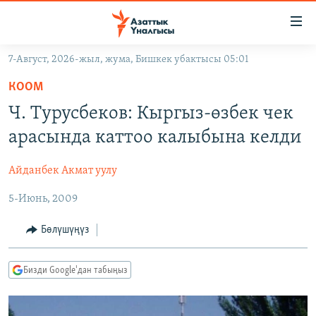
Линктер
Мазмунга
өтүңүз
7-Август, 2026-жыл, жума, Бишкек убактысы 05:01
Навигацияга
ЖАҢЫЛЫКТАР
өтүңүз
КООМ
КЫРГЫЗСТАН
Издөөгө
Ч. Турусбеков: Кыргыз-өзбек чек
салыңыз
ДҮЙНӨ
КЫРГЫЗСТАН
арасында каттоо калыбына келди
УКРАИНА
САЯСАТ
ДҮЙНӨ
Айданбек Акмат уулу
АТАЙЫН ИЛИКТӨӨ
ЭКОНОМИКА
БОРБОР АЗИЯ
5-Июнь, 2009
ТВ ПРОГРАММАЛАР
МАДАНИЯТ
ПОДКАСТ
БҮГҮН АЗАТТЫКТА
Бөлүшүңүз
ӨЗГӨЧӨ ПИКИР
ЭКСПЕРТТЕР ТАЛДАЙТ
Бизди Google'дан табыңыз
БИЗ ЖАНА ДҮЙНӨ
Русский
ДАНИСТЕ