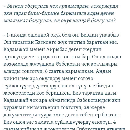
- Баткен облусунда чек арачыларды, аскерлерди
эки тарап бири-бирине барымтага алды деген
маалымат болду эле. Ал окуя кандай болду эле?
- 1-июнда ошондой окуя болгон. Биздин унаабыз
Ош тараптан Баткенге жүк тартып бараткан эле.
Кадамжай менен Айрыбас деген жердин
ортосунда чек арадан өткөн жол бар. Ошол жолдо
көзөмөлдө жүрүшкөн Өзбекстан чек арачылары
аларды токтотуп, 6 саатка кармашкан. Андан
кийин чек ара өкүлдөрү менен өзгөчө
сүйлөшүүлөрдү өткөрүп, ошол күнү эле биздин
жоокерлерди кое беришкен. Биз тараптан дагы
Кадамжай чек ара аймагында Өзбекстандын эки
куралчан кызматкерин токтотуп, ал жерде
документтери туура эмес деген себептер болгон.
Биз ошол эле заматта сүйлөшүүлөрдү өткөрүп, 4
саатан кийин ал жоокерлерди Өзбекстанга өткөрүп