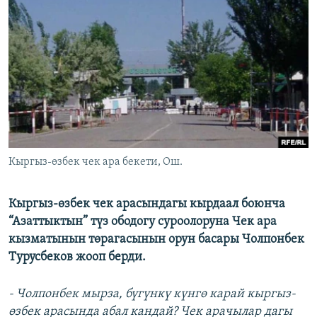
ОНЛАЙН ШЕРИНЕ
ЭЖЕ-СИҢДИЛЕР
АЗАТТЫК+
ЫҢГАЙСЫЗ СУРООЛОР
ЭЕ/АРнун бардык сайттары
Кыргыз-өзбек чек ара бекети, Ош.
Кыргыз-өзбек чек арасындагы кырдаал боюнча
“Азаттыктын” түз ободогу суроолоруна Чек ара
кызматынын төрагасынын орун басары Чолпонбек
Турусбеков жооп берди.
- Чолпонбек мырза, бүгүнкү күнгө карай кыргыз-
өзбек арасында абал кандай? Чек арачылар дагы