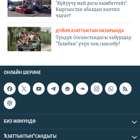
"Күйүүчү май дагы кымбаттайт".
Кыргызстан абалдан кантип
чыгат?
ДҮЙНӨ АЗАТТЫКТЫН НАЗАРЫНДА
Түндүк Ооганстандагы чабуулдар
"Талибан" үчүн чоң сынообу?
ОНЛАЙН ШЕРИНЕ
БИЗ ЖӨНҮНДӨ
"АЗАТТЫКТЫН" САНДЫГЫ