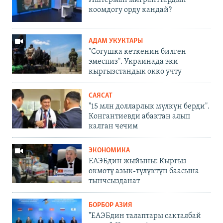
Иштерман мигранттардын
коомдогу орду кандай?
АДАМ УКУКТАРЫ
"Согушка кеткенин билген
эмеспиз". Украинада эки
кыргызстандык окко учту
САЯСАТ
"15 млн долларлык мүлкүн берди".
Конгантиевди абактан алып
калган чечим
ЭКОНОМИКА
ЕАЭБдин жыйыны: Кыргыз
өкмөтү азык-түлүктүн баасына
тынчсызданат
БОРБОР АЗИЯ
"ЕАЭБдин талаптары сакталбай