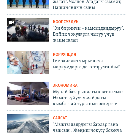
жатат". Чолпон-Атадагы саммит,
Пашиняндын сыны
КООПСУЗДУК
"Эң биринчи – камсыздандыруу".
Бийик чокуларга чыгуу үчүн
жаңы талап
КОРРУПЦИЯ
Гемодиализ чыры: акча
маркумдарга да которулганбы?
ЭКОНОМИКА
Мунай базарындагы каатчылык:
Өкмөт күйүүчү май дагы
кымбаттай турганын эскертти
САЯСАТ
"Мыкты даярдыгы барлар гана
чыксын". Жеңиш чокусу боюнча