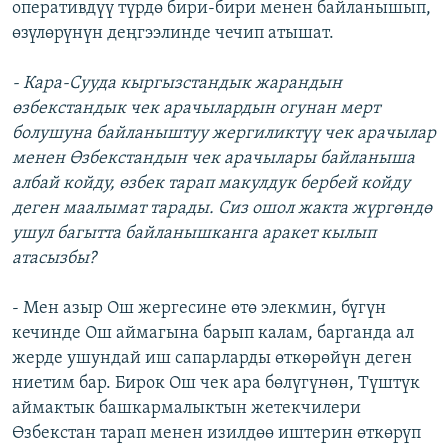
оперативдүү түрдө бири-бири менен байланышып,
өзүлөрүнүн деңгээлинде чечип атышат.
- Кара-Сууда кыргызстандык жарандын
өзбекстандык чек арачылардын огунан мерт
болушуна байланыштуу жергиликтүү чек арачылар
менен Өзбекстандын чек арачылары байланыша
албай койду, өзбек тарап макулдук бербей койду
деген маалымат тарады. Сиз ошол жакта жүргөндө
ушул багытта байланышканга аракет кылып
атасызбы?
- Мен азыр Ош жергесине өтө элекмин, бүгүн
кечинде Ош аймагына барып калам, барганда ал
жерде ушундай иш сапарларды өткөрөйүн деген
ниетим бар. Бирок Ош чек ара бөлүгүнөн, Түштүк
аймактык башкармалыктын жетекчилери
Өзбекстан тарап менен изилдөө иштерин өткөрүп