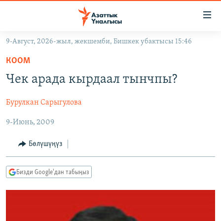
Линктер
Мазмунга
өтүңүз
9-Август, 2026-жыл, жекшемби, Бишкек убактысы 15:46
Навигацияга
ЖАҢЫЛЫКТАР
өтүңүз
КООМ
КЫРГЫЗСТАН
Издөөгө
Чек арада кырдаал тынчпы?
салыңыз
ДҮЙНӨ
КЫРГЫЗСТАН
Бурулкан Сарыгулова
УКРАИНА
САЯСАТ
ДҮЙНӨ
9-Июнь, 2009
АТАЙЫН ИЛИКТӨӨ
ЭКОНОМИКА
БОРБОР АЗИЯ
ТВ ПРОГРАММАЛАР
МАДАНИЯТ
Бөлүшүңүз
ПОДКАСТ
БҮГҮН АЗАТТЫКТА
Бизди Google'дан табыңыз
ӨЗГӨЧӨ ПИКИР
ЭКСПЕРТТЕР ТАЛДАЙТ
БИЗ ЖАНА ДҮЙНӨ
Русский
ДАНИСТЕ