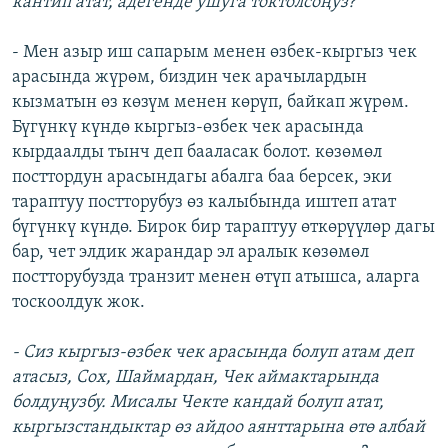
кантип атат, адегенде ушуга токтолсоңуз?
- Мен азыр иш сапарым менен өзбек-кыргыз чек
арасында жүрөм, биздин чек арачылардын
кызматын өз көзүм менен көрүп, байкап жүрөм.
Бүгүнкү күндө кыргыз-өзбек чек арасында
кырдаалды тынч деп бааласак болот. көзөмөл
посттордун арасындагы абалга баа берсек, эки
тараптуу постторубуз өз калыбында иштеп атат
бүгүнкү күндө. Бирок бир тараптуу өткөрүүлөр дагы
бар, чет элдик жарандар эл аралык көзөмөл
постторубузда транзит менен өтүп атышса, аларга
тоскоолдук жок.
- Сиз кыргыз-өзбек чек арасында болуп атам деп
атасыз, Сох, Шаймардан, Чек аймактарында
болдуңузбу. Мисалы Чекте кандай болуп атат,
кыргызстандыктар өз айдоо аянттарына өтө албай