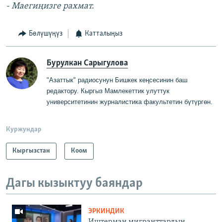
- Маегиңизге рахмат.
Бөлүшүңүз
Катталыңыз
Бурулкан Сарыгулова
"Азаттык" радиосунун Бишкек кеңсесинин баш
редактору
.
Кыргыз Мамлекеттик
у
луттук
университетинин журналистика факультетин бүтүргө
н
.
Куржундар
Кыргызстан
Коом
Дагы кызыктуу баяндар
ЭРКИНДИК