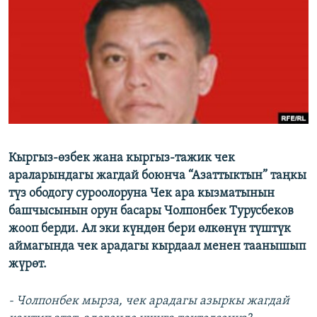
ОНЛАЙН ШЕРИНЕ
ЭЖЕ-СИҢДИЛЕР
АЗАТТЫК+
ЫҢГАЙСЫЗ СУРООЛОР
ЭЕ/АРнун бардык сайттары
Кыргыз-өзбек жана кыргыз-тажик чек
араларындагы жагдай боюнча “Азаттыктын” таңкы
түз ободогу суроолоруна Чек ара кызматынын
башчысынын орун басары Чолпонбек Турусбеков
жооп берди. Ал эки күндөн бери өлкөнүн түштүк
аймагында чек арадагы кырдаал менен таанышып
жүрөт.
- Чолпонбек мырза, чек арадагы азыркы жагдай