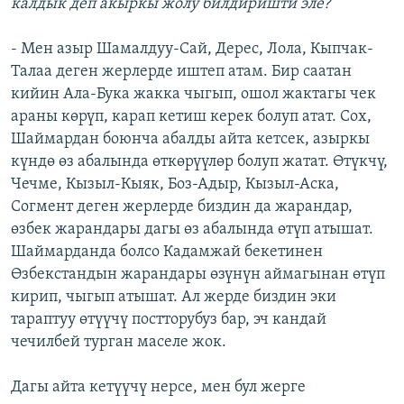
калдык деп акыркы жолу билдиришти эле?
- Мен азыр Шамалдуу-Сай, Дерес, Лола, Кыпчак-
Талаа деген жерлерде иштеп атам. Бир саатан
кийин Ала-Бука жакка чыгып, ошол жактагы чек
араны көрүп, карап кетиш керек болуп атат. Сох,
Шаймардан боюнча абалды айта кетсек, азыркы
күндө өз абалында өткөрүүлөр болуп жатат. Өтүкчү,
Чечме, Кызыл-Кыяк, Боз-Адыр, Кызыл-Аска,
Согмент деген жерлерде биздин да жарандар,
өзбек жарандары дагы өз абалында өтүп атышат.
Шаймарданда болсо Кадамжай бекетинен
Өзбекстандын жарандары өзүнүн аймагынан өтүп
кирип, чыгып атышат. Ал жерде биздин эки
тараптуу өтүүчү постторубуз бар, эч кандай
чечилбей турган маселе жок.
Дагы айта кетүүчү нерсе, мен бул жерге