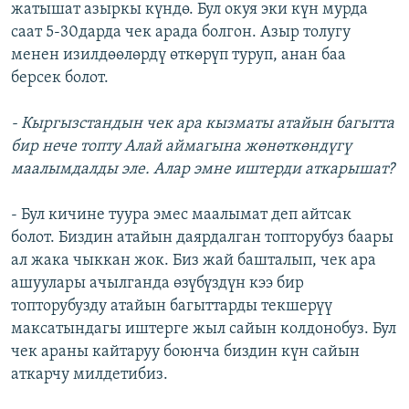
жатышат азыркы күндө. Бул окуя эки күн мурда
саат 5-30дарда чек арада болгон. Азыр толугу
менен изилдөөлөрдү өткөрүп туруп, анан баа
берсек болот.
- Кыргызстандын чек ара кызматы атайын багытта
бир нече топту Алай аймагына жөнөткөндүгү
маалымдалды эле. Алар эмне иштерди аткарышат?
- Бул кичине туура эмес маалымат деп айтсак
болот. Биздин атайын даярдалган топторубуз баары
ал жака чыккан жок. Биз жай башталып, чек ара
ашуулары ачылганда өзүбүздүн кээ бир
топторубузду атайын багыттарды текшерүү
максатындагы иштерге жыл сайын колдонобуз. Бул
чек араны кайтаруу боюнча биздин күн сайын
аткарчу милдетибиз.