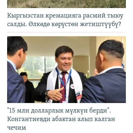
Кыргызстан кремацияга расмий тыюу
салды. Өлкөдө көрүстөн жетиштүүбү?
"15 млн долларлык мүлкүн берди".
Конгантиевди абактан алып калган
чечим