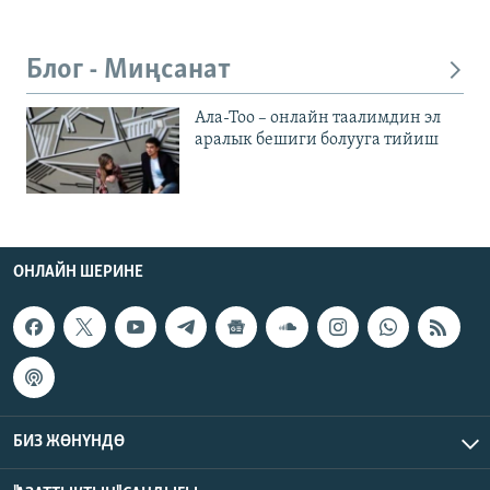
Блог - Миңсанат
Ала-Тоо – онлайн таалимдин эл
аралык бешиги болууга тийиш
ОНЛАЙН ШЕРИНЕ
БИЗ ЖӨНҮНДӨ