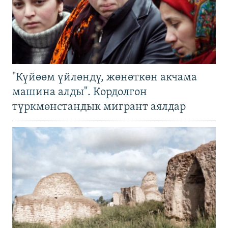
"Күйөөм үйлөндү, жөнөткөн акчама
машина алды". Кордолгон
түркмөнстандык мигрант аялдар