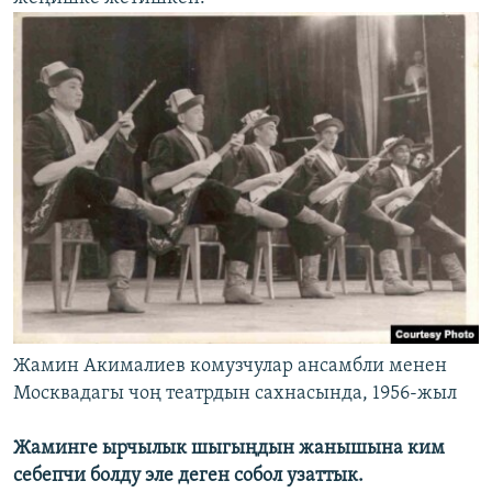
Жамин Акималиев комузчулар ансамбли менен
Москвадагы чоң театрдын сахнасында, 1956-жыл
Жаминге ырчылык шыгыңдын жанышына ким
себепчи болду эле деген собол узаттык.