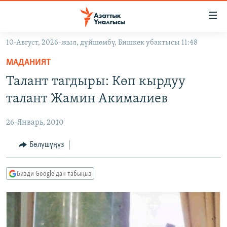
Линктер
Мазмунга
өтүңүз
10-Август, 2026-жыл, дүйшөмбү, Бишкек убактысы 11:48
Навигацияга
ЖАҢЫЛЫКТАР
өтүңүз
МАДАНИЯТ
КЫРГЫЗСТАН
Издөөгө
Талант тагдыры: Көп кырдуу
салыңыз
ДҮЙНӨ
КЫРГЫЗСТАН
талант Жамин Акималиев
УКРАИНА
САЯСАТ
ДҮЙНӨ
26-Январь, 2010
АТАЙЫН ИЛИКТӨӨ
ЭКОНОМИКА
БОРБОР АЗИЯ
ТВ ПРОГРАММАЛАР
Бөлүшүңүз
МАДАНИЯТ
ПОДКАСТ
БҮГҮН АЗАТТЫКТА
Бизди Google'дан табыңыз
ӨЗГӨЧӨ ПИКИР
ЭКСПЕРТТЕР ТАЛДАЙТ
БИЗ ЖАНА ДҮЙНӨ
Русский
ДАНИСТЕ