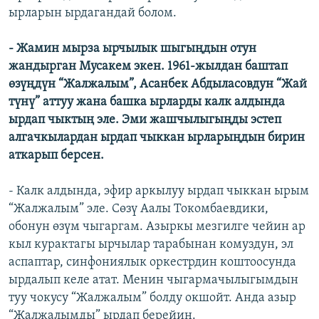
ырларын ырдагандай болом.
- Жамин мырза ырчылык шыгыңдын отун
жандырган Мусакем экен. 1961-жылдан баштап
өзүңдүн “Жалжалым”, Асанбек Абдыласовдун “Жай
түнү” аттуу жана башка ырларды калк алдында
ырдап чыктың эле. Эми жашчылыгыңды эстеп
алгачкылардан ырдап чыккан ырларыңдын бирин
аткарып берсен.
- Калк алдында, эфир аркылуу ырдап чыккан ырым
“Жалжалым” эле. Сөзү Аалы Токомбаевдики,
обонун өзүм чыгаргам. Азыркы мезгилге чейин ар
кыл курактагы ырчылар тарабынан комуздун, эл
аспаптар, синфониялык оркестрдин коштоосунда
ырдалып келе атат. Менин чыгармачылыгымдын
туу чокусу “Жалжалым” болду окшойт. Анда азыр
“Жалжалымды” ырдап берейин.