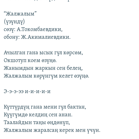
“Жалжалым”
(үзүндү)
сөзү: А.Токомбаевдики,
обону: Ж.Акималиевдики.
Ачылган гана ысык гүл көрсөм,
Окшотуп коем өзүңө.
Жанымдын жаркын сен белең,
Жалжалым көрүнгүм келет өзүңө.
Э-э-э-ээ и-и-и-и-и
Күттүрдүң гана мени гүл бактан,
Күүгүмдө келдиң сен анан.
Таалайдын таңы өңдөнүп,
Жалжалым жаралсаң керек мен үчүн.