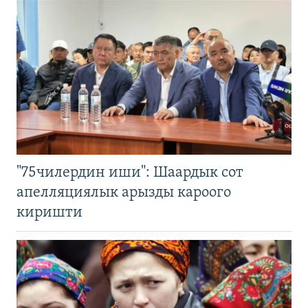
"75чилердин иши": Шаардык сот
апелляциялык арызды кароого
киришти