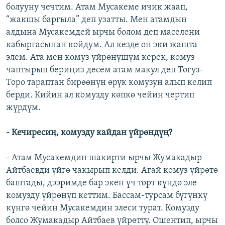
болууну чечтим. Атам Мусакеме ичик жаап,
“жакшы баргыла” деп узатты. Мен атамдын
алдына Мусакемдей ырчы болом деп маселени
кабыргасынан койдум. Ал кезде он эки жашта
элем. Ата мен комуз үйрөнүшүм керек, комуз
чаптырып бериңиз десем атам макул деп Тогуз-
Торо тараптан бирөөнүн өрүк комузун алып келип
берди. Кийин ал комузду көпкө чейин чертип
жүрдүм.
- Кечиресиң, комузду кайдан үйрөндүң?
- Атам Мусакемдин шакирти ырчы Жумакадыр
Айтбаевди үйгө чакырып келди. Агай комуз үйрөтө
баштады, дээримде бар экен үч төрт күндө эле
комузду үйрөнүп кеттим. Бассам-турсам бүгүнкү
күнгө чейин Мусакемдин элеси турат. Комузду
болсо Жумакадыр Айтбаев үйрөттү. Ошентип, ырчы