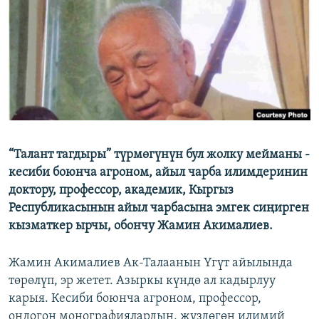
ОНЛАЙН ШЕРИНЕ
ЭЖЕ-СИҢДИЛЕР
АЗАТТЫК+
ЫҢГАЙСЫЗ СУРООЛОР
ЭЕ/АРнун бардык сайттары
“Талант тагдыры” түрмөгүнүн бул жолку мейманы -
кесиби боюнча агроном, айыл чарба илимдеринин
доктору, профессор, академик, Кыргыз
Республикасынын айыл чарбасына эмгек сиңирген
кызматкер ырчы, обончу Жамин Акималиев.
Жамин Акималиев Ак-Талаанын Үгүт айылында
төрөлүп, эр жетет. Азыркы күндө ал кадырлуу
карыя. Кесиби боюнча агроном, профессор,
ондогон монографиялардын, жүздөгөн илимий