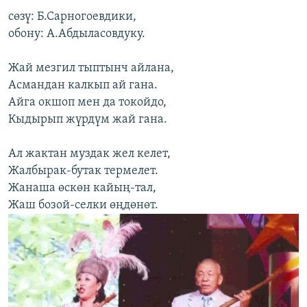
сөзү: Б.Сарногоевдики,
обону: А.Абдыласовдуку.
Жай мезгил тыптынч айлана,
Асмандан калкып ай гана.
Айга окшоп мен да токойдо,
Кыдырып жүрдүм жай гана.
Ал жактан муздак жел келет,
Жалбырак-бутак термелет.
Жанаша өскөн кайың-тал,
Жаш бозой-селки өңдөнөт.