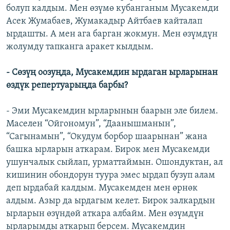
болуп калдым. Мен өзүмө кубанганым Мусакемди
Асек Жумабаев, Жумакадыр Айтбаев кайталап
ырдашты. А мен ага барган жокмун. Мен өзүмдүн
жолумду тапканга аракет кылдым.
- Сөзүң оозуңда, Мусакемдин ырдаган ырларынан
өздүк репертуарыңда барбы?
- Эми Мусакемдин ырларынын баарын эле билем.
Маселен “Ойгономун”, “Даанышманын”,
“Сагынамын”, “Окудум борбор шаарынан” жана
башка ырларын аткарам. Бирок мен Мусакемди
ушунчалык сыйлап, урматтаймын. Ошондуктан, ал
кишинин обондорун туура эмес ырдап бузуп алам
деп ырдабай калдым. Мусакемден мен өрнөк
алдым. Азыр да ырдагым келет. Бирок залкардын
ырларын өзүндөй аткара албайм. Мен өзүмдүн
ырларымды аткарып берсем. Мусакемдин