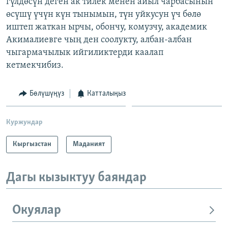
гүлдөсүн деген ак тилек менен айыл чарбасынын
өсүшү үчүн күн тынымын, түн уйкусун үч бөлө
иштеп жаткан ырчы, обончу, комузчу, академик
Акималиевге чың ден соолукту, албан-албан
чыгармачылык ийгиликтерди каалап
кетмекчибиз.
Бөлүшүңүз
Катталыңыз
Куржундар
Кыргызстан
Маданият
Дагы кызыктуу баяндар
Окуялар