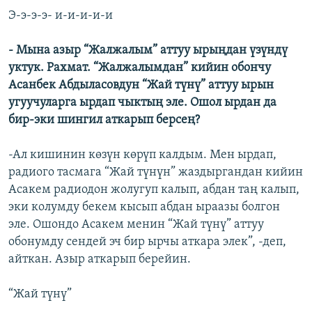
Э-э-э-э- и-и-и-и-и
- Мына азыр “Жалжалым” аттуу ырыңдан үзүндү
уктук. Рахмат. “Жалжалымдан” кийин обончу
Асанбек Абдыласовдун “Жай түнү” аттуу ырын
угуучуларга ырдап чыктың эле. Ошол ырдан да
бир-эки шингил аткарып берсең?
-Ал кишинин көзүн көрүп калдым. Мен ырдап,
радиого тасмага “Жай түнүн” жаздыргандан кийин
Асакем радиодон жолугуп калып, абдан таң калып,
эки колумду бекем кысып абдан ыраазы болгон
эле. Ошондо Асакем менин “Жай түнү” аттуу
обонумду сендей эч бир ырчы аткара элек”, -деп,
айткан. Азыр аткарып берейин.
“Жай түнү”