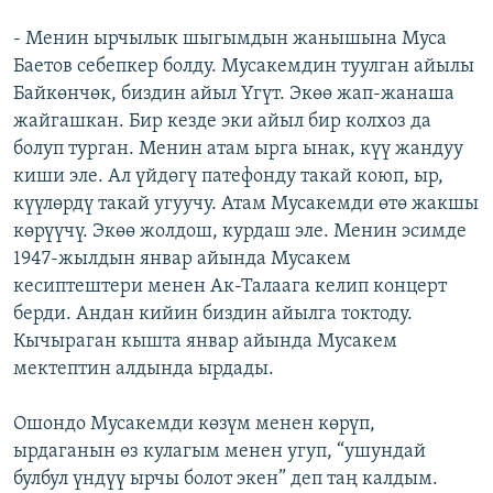
- Менин ырчылык шыгымдын жанышына Муса
Баетов себепкер болду. Мусакемдин туулган айылы
Байкөнчөк, биздин айыл Үгүт. Экөө жап-жанаша
жайгашкан. Бир кезде эки айыл бир колхоз да
болуп турган. Менин атам ырга ынак, күү жандуу
киши эле. Ал үйдөгү патефонду такай коюп, ыр,
күүлөрдү такай угуучу. Атам Мусакемди өтө жакшы
көрүүчү. Экөө жолдош, курдаш эле. Менин эсимде
1947-жылдын январ айында Мусакем
кесиптештери менен Ак-Талаага келип концерт
берди. Андан кийин биздин айылга токтоду.
Кычыраган кышта январ айында Мусакем
мектептин алдында ырдады.
Ошондо Мусакемди көзүм менен көрүп,
ырдаганын өз кулагым менен угуп, “ушундай
булбул үндүү ырчы болот экен” деп таң калдым.