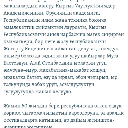
макалалардын автору. Кыргыз Улуттук Илимдер
Академиясынын, Орусиянын академиги,
Республиканын илим жана техника боюнча
мамлекеттик сыйлыктын лауреаты, Кыргыз
Республикасынын айыл чарбасына эмгек сиңирген
кызматкери, бир нече жолу Республиканын
Жогорку Кеңешине шайланган депутат, коомдук
ишмер болсо да элдик жана улуу шайырлар Муса
Баетовдун, Атай Огонбаевдин ырларын угуп
өмүрүнө-өмүр, махабатына-махабат кошуп,
ыракатка батып, өзү да ырдап, обон чыгарып, ыр
толкунунда чабак уруп, асылдуулуктун
сулуулугунда жашап келүүдө.
Жамин 50 жылдан бери республикада өткөн өздүк
көркөм чыгармачылыктын кароолоруна, эл аралык
фестивалдарга катышып, ар дайым жеңиштен-
жеңишке жетишкен.