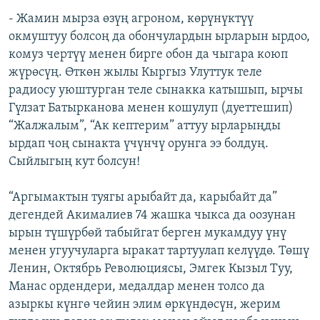
- Жамин мырза өзүң агроном, көрүнүктүү
окмуштуу болсоң да обончулардын ырларын ырдоо,
комуз чертүү менен бирге обон да чыгара коюп
жүрөсүң. Өткөн жылы Кыргыз Улуттук теле
радиосу уюштурган теле сынакка катышып, ырчы
Гүлзат Батырканова менен кошулуп (дуеттешип)
“Жалжалым”, “Ак кептерим” аттуу ырларыңды
ырдап чоң сынакта үчүнчү орунга ээ болдуң.
Сыйлыгың кут болсун!
“Аргымактын туягы арыбайт да, карыбайт да”
дегендей Акималиев 74 жашка чыкса да оозунан
ырын түшүрбөй табыйгат берген мукамдуу үнү
менен угуучуларга ыракат тартуулап келүүдө. Төшү
Ленин, Октябрь Революциясы, Эмгек Кызыл Туу,
Манас ордендери, медалдар менен толсо да
азыркы күнгө чейин элим өркүндөсүн, жерим