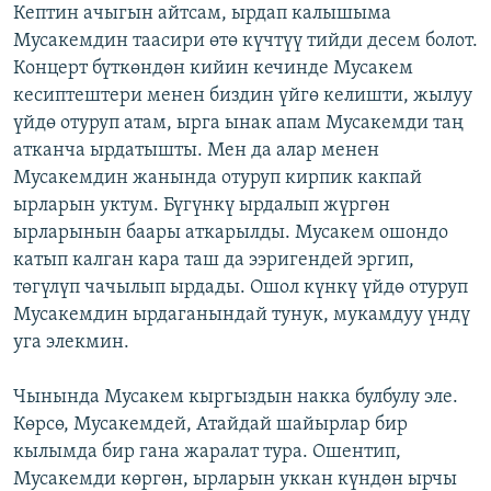
Кептин ачыгын айтсам, ырдап калышыма
Мусакемдин таасири өтө күчтүү тийди десем болот.
Концерт бүткөндөн кийин кечинде Мусакем
кесиптештери менен биздин үйгө келишти, жылуу
үйдө отуруп атам, ырга ынак апам Мусакемди таң
атканча ырдатышты. Мен да алар менен
Мусакемдин жанында отуруп кирпик какпай
ырларын уктум. Бүгүнкү ырдалып жүргөн
ырларынын баары аткарылды. Мусакем ошондо
катып калган кара таш да ээригендей эргип,
төгүлүп чачылып ырдады. Ошол күнкү үйдө отуруп
Мусакемдин ырдаганындай тунук, мукамдуу үндү
уга элекмин.
Чынында Мусакем кыргыздын накка булбулу эле.
Көрсө, Мусакемдей, Атайдай шайырлар бир
кылымда бир гана жаралат тура. Ошентип,
Мусакемди көргөн, ырларын уккан күндөн ырчы