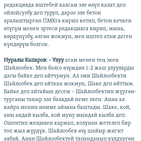
редакцияда иштебей калсам эле өлүп калат деп
ойлойсузбу деп туруп, дароо эле бетон
аралаштырган ПМКга кирип кетип, бетон кечкен
өтүгүм менен эртеси редакцияга кирип, мына,
көрдүңүзбү, өлгөн жокмун, мен иштеп атам деген
күндөрүм болгон.
Нуралы Капаров: - Улуу
агам менен тең экен
Шайлообек. Мен болсо өзүмдөн 1-2 жаш улууларды
дагы байке деп айтчумун. Ал эми Шайлообекти
Шайлообек деп айткан жокмун, Шаке деп айттым.
Байке деп айтайын десем – Шайлообектин жүргөн-
турганы такыр эле баладай неме экен. Анан ал
кайра менин иниме айлана баштады. Шаке, кой,
аны андай кылба, кой муну мындай кылба деп.
Ошентип жеңинен кармап, колунан жетелеп бир
топ жыл жүрдүк. Шайлообек өзү шайыр жигит
аябай. Анан Шайлообектей тапанданып күлдүргөн