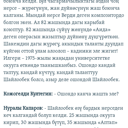
боюнча келди. Бул чыгармачылыктагы абдан чоң
нерсе – жүрөгүнүн, жан дүйнөсүнүн жаш боюнча
калганы. Мындай нерсе Верди деген композитордо
болгон экен. Ал 82 жашында дагы карыбай
коюптур. 82 жашында сүйүү жөнүндө «Аида»
деген операсын жазыптыр дүйнөнү дүңгүрөткөн.
Шакемдин дагы жүрөгү, акындык таланты дуулдап
күйгөн оттой улам алоолоп – кадимки эле жигит!
Илгери – 1975-жылы жаңыдан университетке
окууга өткөндө таанышканбыз. Ошондо кандай
таптуу, кандай күчтүү, кандай таланттуу
Шайлообек болсо, азыр деле ошондой Шайлообек.
Кожогелди Култегин:
- Ошондо канча жашта эле?
Нуралы Капаров:
- Шайлообек өзү бардык нерседен
кеч калгандай болуп келди. 25 жашында окууга
кирип, 30 жашында бүтүп, 35 жашында «Аптап»