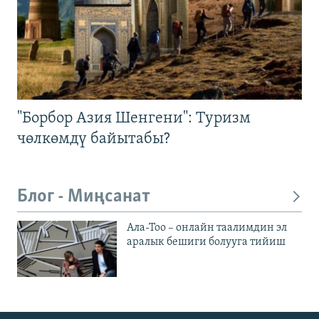
"Борбор Азия Шенгени": Туризм
чөлкөмдү байытабы?
Блог - Миңсанат
Ала-Тоо – онлайн таалимдин эл
аралык бешиги болууга тийиш