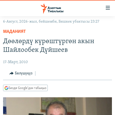
Линктер
Мазмунга
өтүңүз
6-Август, 2026-жыл, бейшемби, Бишкек убактысы 23:27
Навигацияга
ЖАҢЫЛЫКТАР
өтүңүз
МАДАНИЯТ
КЫРГЫЗСТАН
Издөөгө
Дөөлөрдү күрөштүргөн акын
салыңыз
ДҮЙНӨ
КЫРГЫЗСТАН
Шайлообек Дүйшеев
УКРАИНА
САЯСАТ
ДҮЙНӨ
17-Март, 2010
АТАЙЫН ИЛИКТӨӨ
ЭКОНОМИКА
БОРБОР АЗИЯ
ТВ ПРОГРАММАЛАР
Бөлүшүңүз
МАДАНИЯТ
ПОДКАСТ
БҮГҮН АЗАТТЫКТА
Бизди Google'дан табыңыз
ӨЗГӨЧӨ ПИКИР
ЭКСПЕРТТЕР ТАЛДАЙТ
БИЗ ЖАНА ДҮЙНӨ
Русский
ДАНИСТЕ