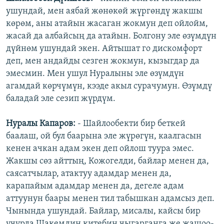
ушундай, мен аябай жөнөкөй жүргөндү жакшы
көрөм, аны атайын жасаган жокмун деп ойлойм,
жасай да албайсың да атайын. Болгону эле өзүмдүн
дүйнөм ушундай экен. Айтышат го дискомфорт
деп, мен андайды сезген жокмун, кызыгдар да
эмесмин. Мен ушул Нуралыны эле өзүмдүн
агамдай көрчүмүн, кээде акыл сурачумун. Өзүмдү
баладай эле сезип жүрдүм.
Нуралы Капаров:
- Шайлообекти бир беткей
баалаш, ой бул баарына эле жүрөгүн, каалгасын
кенен ачкан адам экен деп ойлош туура эмес.
Жакшы сөз айттың, Кожогелди, байлар менен да,
саясатчылар, атактуу адамдар менен да,
карапайым адамдар менен да, дегеле адам
аттуунун баары менен тил табышкан адамсыз деп.
Чынында ушундай. Байлар, мисалы, кайсы бир
учурда Шакемдин китебин чыгарганга же жашоо-