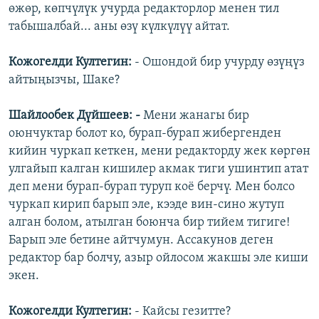
өжөр, көпчүлүк учурда редакторлор менен тил
табышалбай... аны өзү күлкүлүү айтат.
Кожогелди Култегин:
- Ошондой бир учурду өзүңүз
айтыңызчы, Шаке?
Шайлообек Дүйшеев: -
Мени жанагы бир
оюнчуктар болот ко, бурап-бурап жибергенден
кийин чуркап кеткен, мени редакторду жек көргөн
улгайып калган кишилер акмак тиги ушинтип атат
деп мени бурап-бурап туруп коё берчү. Мен болсо
чуркап кирип барып эле, кээде вин-сино жутуп
алган болом, атылган боюнча бир тийем тигиге!
Барып эле бетине айтчумун. Ассакунов деген
редактор бар болчу, азыр ойлосом жакшы эле киши
экен.
Кожогелди Култегин:
- Кайсы гезитте?