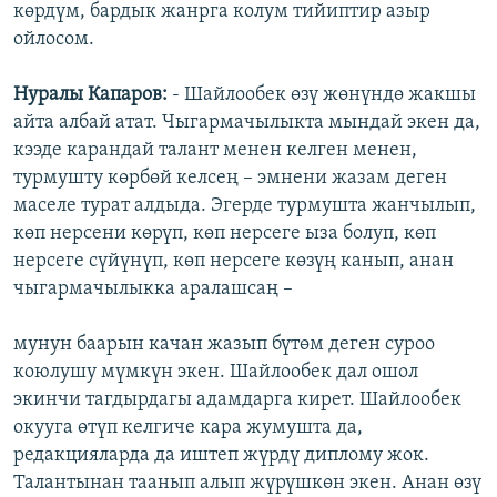
көрдүм, бардык жанрга колум тийиптир азыр
ойлосом.
Нуралы Капаров:
- Шайлообек өзү жөнүндө жакшы
айта албай атат. Чыгармачылыкта мындай экен да,
кээде карандай талант менен келген менен,
турмушту көрбөй келсең – эмнени жазам деген
маселе турат алдыда. Эгерде турмушта жанчылып,
көп нерсени көрүп, көп нерсеге ыза болуп, көп
нерсеге сүйүнүп, көп нерсеге көзүң канып, анан
чыгармачылыкка аралашсаң –
мунун баарын качан жазып бүтөм деген суроо
коюлушу мүмкүн экен. Шайлообек дал ошол
экинчи тагдырдагы адамдарга кирет. Шайлообек
окууга өтүп келгиче кара жумушта да,
редакцияларда да иштеп жүрдү диплому жок.
Талантынан таанып алып жүрүшкөн экен. Анан өзү