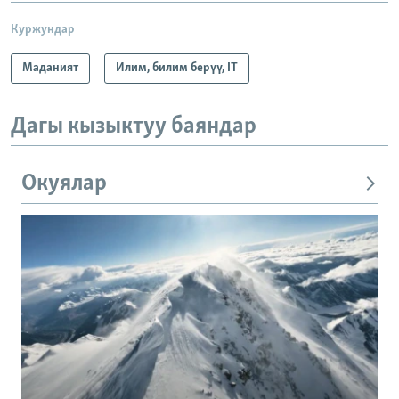
Куржундар
Маданият
Илим, билим берүү, IT
Дагы кызыктуу баяндар
Окуялар