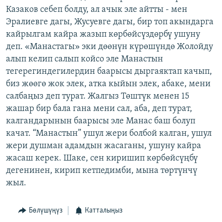
Казаков себеп болду, ал ачык эле айтты - мен
Эралиевге дагы, Жусуевге дагы, бир топ акындарга
кайрылгам кайра жазып көрбөйсүздөрбү ушуну
деп. «Манастагы» эки дөөнүн күрөшүндө Жолойду
алып келип салып койсо эле Манастын
тегерегиндегилердин баарысы дыргаяктап качып,
биз жөөгө жок элек, атка кыйын элек, абаке, мени
салбаңыз деп турат. Жалгыз Төштүк менен 15
жашар бир бала гана мени сал, аба, деп турат,
калгандарынын баарысы эле Манас баш болуп
качат. “Манастын” ушул жери болбой калган, ушул
жери душман адамдын жасаганы, ушуну кайра
жасаш керек. Шаке, сен киришип көрбөйсүңбү
дегенинен, кирип кетпедимби, мына төртүнчү
жыл.
Бөлүшүңүз
Катталыңыз