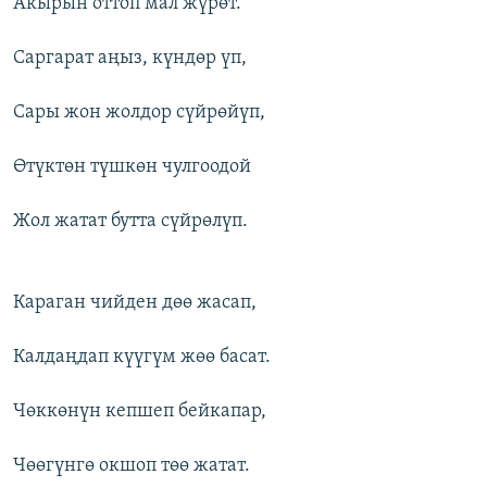
Акырын оттоп мал жүрөт.
Саргарат аңыз, күндөр үп,
Сары жон жолдор сүйрөйүп,
Өтүктөн түшкөн чулгоодой
Жол жатат бутта сүйрөлүп.
Караган чийден дөө жасап,
Калдаңдап күүгүм жөө басат.
Чөккөнүн кепшеп бейкапар,
Чөөгүнгө окшоп төө жатат.