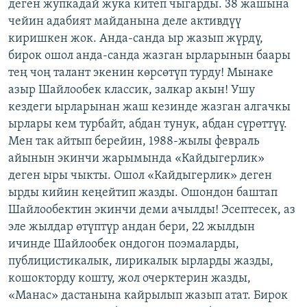
деген жупкадай жука китеп чыгарды. 38 жашына
чейин адабият майданына деле активдүү
киришкен жок. Анда-санда ыр жазып жүрдү,
бирок ошол анда-санда жазган ырларынын баары
тең чоң талант экенин көрсөтүп турду! Мынаке
азыр Шайлообек классик, залкар акын! Ушу
кездеги ырларынан жаш кезинде жазган алгачкы
ырлары кем турбайт, абдан тунук, абдан сүрөттүү.
Мен так айтып берейин, 1988-жылы февраль
айынын экинчи жарымында «Кайдыгерлик»
деген ыры чыкты. Ошол «Кайдыгерлик» деген
ырды кийин кеңейтип жазды. Ошондон баштап
Шайлообектин экинчи деми ачылды! Эсептесек, аз
эле жылдар өтүптүр андан бери, 22 жылдын
ичинде Шайлообек ондогон поэмаларды,
публицистикалык, лирикалык ырларды жазды,
кошокторду кошту, жол очерктерин жазды,
«Манас» дастанына кайрылып жазып атат. Бирок