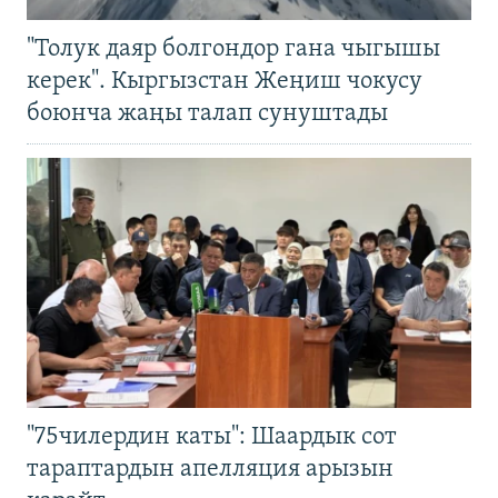
"Толук даяр болгондор гана чыгышы
керек". Кыргызстан Жеңиш чокусу
боюнча жаңы талап сунуштады
"75чилердин каты": Шаардык сот
тараптардын апелляция арызын