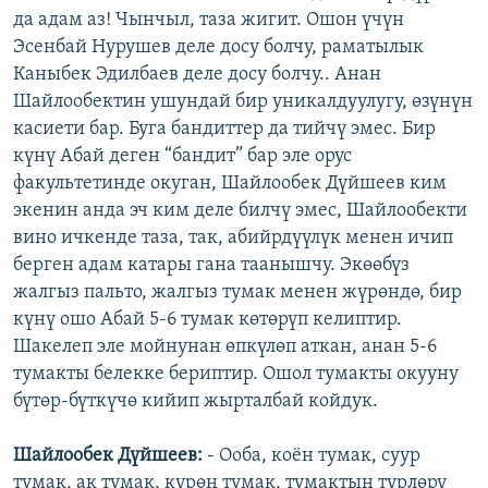
да адам аз! Чынчыл, таза жигит. Ошон үчүн
Эсенбай Нурушев деле досу болчу, раматылык
Каныбек Эдилбаев деле досу болчу.. Анан
Шайлообектин ушундай бир уникалдуулугу, өзүнүн
касиети бар. Буга бандиттер да тийчү эмес. Бир
күнү Абай деген “бандит” бар эле орус
факультетинде окуган, Шайлообек Дүйшеев ким
экенин анда эч ким деле билчү эмес, Шайлообекти
вино ичкенде таза, так, абийрдүүлүк менен ичип
берген адам катары гана таанышчу. Экөөбүз
жалгыз пальто, жалгыз тумак менен жүрөндө, бир
күнү ошо Абай 5-6 тумак көтөрүп келиптир.
Шакелеп эле мойнунан өпкүлөп аткан, анан 5-6
тумакты белекке бериптир. Ошол тумакты окууну
бүтөр-бүткүчө кийип жырталбай койдук.
Шайлообек Дүйшеев:
- Ооба, коён тумак, суур
тумак, ак тумак, күрөң тумак, тумактын түрлөрү