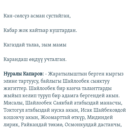
Кан-сөлсүз асман сустайган,
Кабар жок кайтаар куштардан.
Кагаздай талаа, зым мамы
Карандаш өңдүү учталган.
Нуралы Капаров:
- Жаратылыштын берген кыргыз
элине тартуусу, байлыгы Шайлообек сыяктуу
жигиттер. Шайлообек бир канча таланттарды
жыйып келип туруп бир адамга бергендей акын.
Мисалы, Шайлообек Саякбай атабыздай манасчы,
Токтогул атабыздай нуска акын, Исак Шайбековдой
кошокчу акын, Жоомарттай өткүр, Мидиндей
лирик, Райкандай төкмө, Осмонкулдай дастанчы,