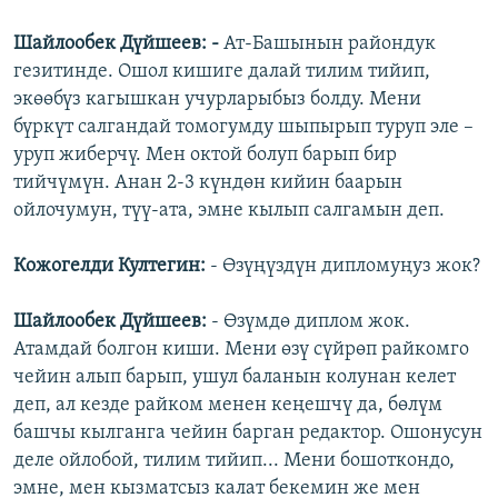
Шайлообек Дүйшеев: -
Ат-Башынын райондук
гезитинде. Ошол кишиге далай тилим тийип,
экөөбүз кагышкан учурларыбыз болду. Мени
бүркүт салгандай томогумду шыпырып туруп эле –
уруп жиберчү. Мен октой болуп барып бир
тийчүмүн. Анан 2-3 күндөн кийин баарын
ойлочумун, түү-ата, эмне кылып салгамын деп.
Кожогелди Култегин:
- Өзүңүздүн дипломуңуз жок?
Шайлообек Дүйшеев:
- Өзүмдө диплом жок.
Атамдай болгон киши. Мени өзү сүйрөп райкомго
чейин алып барып, ушул баланын колунан келет
деп, ал кезде райком менен кеңешчү да, бөлүм
башчы кылганга чейин барган редактор. Ошонусун
деле ойлобой, тилим тийип... Мени бошоткондо,
эмне, мен кызматсыз калат бекемин же мен