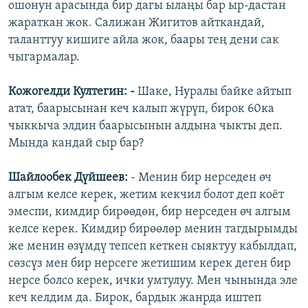
ошонун арасында бир дагы ылаңы бар ыр-дастан
жараткан жок. Салижан Жигитов айткандай,
таланттуу кишиге айла жок, баары тең дени сак
чыгармалар.
Кожогелди Култегин: -
Шаке, Нуралы байке айтып
атат, баарысынан кеч калып жүрүп, бирок 60ка
чыккыча элдин баарысынын алдына чыкты деп.
Мында кандай сыр бар?
Шайлообек Дүйшеев:
- Менин бир нерседен өч
алгым келсе керек, жетим кекчил болот деп коёт
эмеспи, кимдир бирөөдөн, бир нерседен өч алгым
келсе керек. Кимдир бирөөлөр менин тагдырымды
же менин өзүмдү тепсеп кеткен сыяктуу кабылдап,
сөзсүз мен бир нерсеге жетишим керек деген бир
нерсе болсо керек, ички умтулуу. Мен чынында эле
кеч келдим да. Бирок, бардык жанрда иштеп