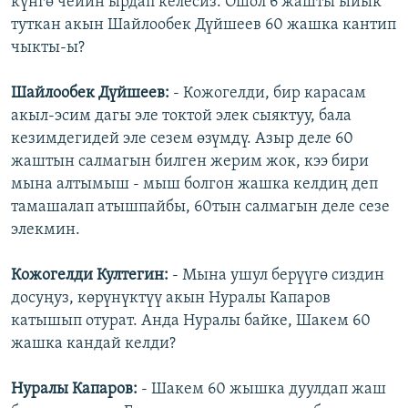
күнгө чейин ырдап келесиз. Ошол 6 жашты ыйык
туткан акын Шайлообек Дүйшеев 60 жашка кантип
чыкты-ы?
Шайлообек Дүйшеев:
- Кожогелди, бир карасам
акыл-эсим дагы эле токтой элек сыяктуу, бала
кезимдегидей эле сезем өзүмдү. Азыр деле 60
жаштын салмагын билген жерим жок, кээ бири
мына алтымыш - мыш болгон жашка келдиң деп
тамашалап атышпайбы, 60тын салмагын деле сезе
элекмин.
Кожогелди Култегин:
- Мына ушул берүүгө сиздин
досуңуз, көрүнүктүү акын Нуралы Капаров
катышып отурат. Анда Нуралы байке, Шакем 60
жашка кандай келди?
Нуралы Капаров:
- Шакем 60 жышка дуулдап жаш