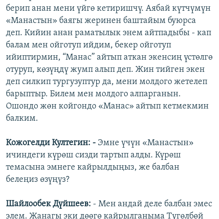
берип анан мени үйгө кетиришчү. Аябай күтчүмүн
«Манастын» баягы жеринен баштайым буюрса
деп. Кийин анан раматылык энем айтпадыбы - кап
балам мен ойготуп ийдим, бекер ойготуп
ийиптирмин, “Манас” айтып аткан экенсиң үстөлгө
отуруп, көзүңдү жумп алып деп. Жин тийген экен
деп силкип тургузуптур да, мени молдого жетелеп
барыптыр. Билем мен молдого алпарганын.
Ошондо жөн койгондо «Манас» айтып кетмекмин
балким.
Кожогелди Култегин: -
Эмне үчүн «Манастын»
ичиндеги күрөш сизди тартып алды. Күрөш
темасына эмнеге кайрылдыңыз, же балбан
белеңиз өзүңүз?
Шайлообек Дүйшеев:
- Мен андай деле балбан эмес
элем. Жанагы эки дөөгө кайрылганыма Түгөлбөй