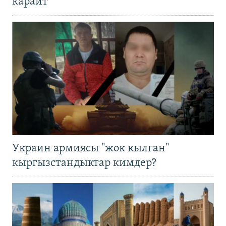
карайт
Украин армиясы "жок кылган"
кыргызстандыктар кимдер?