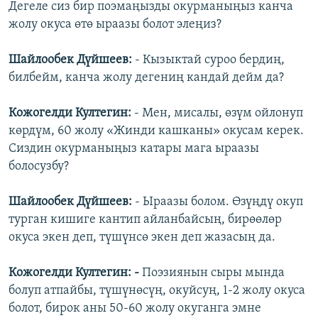
Дегеле сиз бир поэмаңызды окурманыңыз канча
жолу окуса өтө ыраазы болот элеңиз?
Шайлообек Дүйшеев:
- Кызыктай суроо бердиң,
билбейм, канча жолу дегениң кандай дейм да?
Кожогелди Култегин:
- Мен, мисалы, өзүм ойлонуп
көрдүм, 60 жолу «Жинди кашканы» окусам керек.
Сиздин окурманыңыз катары мага ыраазы
болосузбу?
Шайлообек Дүйшеев:
- Ыраазы болом. Өзүңдү окуп
турган кишиге кантип айланбайсың, бирөөлөр
окуса экен деп, түшүнсө экен деп жазасың да.
Кожогелди Култегин: -
Поэзиянын сыры мында
болуп атпайбы, түшүнөсүң, окуйсуң, 1-2 жолу окуса
болот, бирок аны 50-60 жолу окуганга эмне