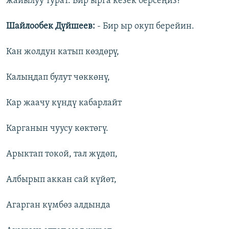
жайылуу турат. Бир ырга кезек берсеңиз?
Шайлообек Дүйшеев:
- Бир ыр окуп берейин.
Кан жолдун катып көздөрү,
Калыңдап булут чөккөнү,
Кар жаачу күндү кабарлайт
Карганын чуусу көктөгү.
Арыктап токой, тал жүдөп,
Албырып аккан сай күйөт,
Агарган күмбөз алдында