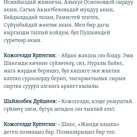
Исмайылдай жамакчы, Алыкул Осмоновдой сырдуу
акын, Сагын Акматбековадай муңдуу акын,
Байдылдадай тапан, Рамистей тентек,
Сүйүнбайдай жөнтөк акын. Мен бир дагы
кыргызды таппай койдум, бул Пушкиндей
сүрөткөр акын.
Кожогелди Култегин:
- Абдан жакшы сөз болду. Эми
Шакемди кичине сүйлөтөлү, сиз, Нуралы байке,
мага жардам бериңиз, бул кишиге эки жактан
каптап суроолорду берип, чыгармачылык сырын
сыртка сууруп алганга аракет кылалы.
Шайлообек Дүйшеев: -
Кожогелди, кээде укмуштай
сүйлөчү элем, бүгүн менден сөз чыкпай атат.
Кожогелди Култегин: -
Шаке, «Жинди кашка»
деген поэмаңыз бар. Поэмаларыңыз бир топ.