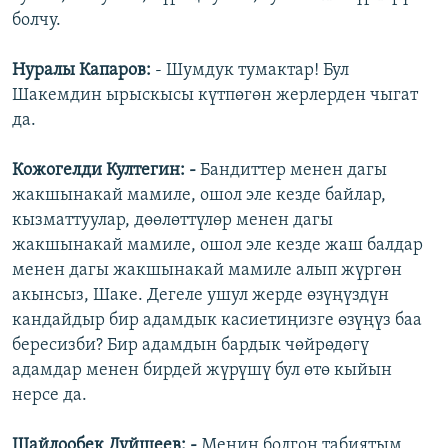
болчу.
Нуралы Капаров:
- Шумдук тумактар! Бул
Шакемдин ырыскысы күтпөгөн жерлерден чыгат
да.
Кожогелди Култегин: -
Бандиттер менен дагы
жакшынакай мамиле, ошол эле кезде байлар,
кызматтуулар, дөөлөттүлөр менен дагы
жакшынакай мамиле, ошол эле кезде жаш балдар
менен дагы жакшынакай мамиле алып жүргөн
акынсыз, Шаке. Дегеле ушул жерде өзүңүздүн
кандайдыр бир адамдык касиетиңизге өзүңүз баа
бересизби? Бир адамдын бардык чөйрөдөгү
адамдар менен бирдей жүрүшү бул өтө кыйын
нерсе да.
Шайлообек Дүйшеев: -
Менин болгон табиятым