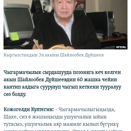
ОНЛАЙН ШЕРИНЕ
ЭЖЕ-СИҢДИЛЕР
АЗАТТЫК+
ЫҢГАЙСЫЗ СУРООЛОР
ЭЕ/АРнун бардык сайттары
Кыргызстандын Эл акыны Шайлообек Дүйшеев
Чыгармачылык сырдашууда поэзияга кеч келген
акын Шайлообек Дүйшеевдин 60 жашка чейин
кантип алдыга суурулуп чыгып кеткени тууралуу
сөз болду.
Кожогелди Култегин:
- Чыгармачылыгыңызда,
Шаке, сиз 6 жашыңызды ушунчалык ыйык
тутасыз, ушунчалык аяр мамиле кылып бүгүнкү