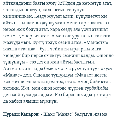
айткандарды баягы күнү ЭлТРден да көрсөтүп атат,
чапандын коозун, калпактын сонунун
кийинишкен. Көздү жуумп алып, күпүлдөтүп эле
айтып атышат, көздү жумган менен ары жакта эч
нерсе жок болуп атат, кара сөздү эле уруп атышат
жөн эле, энергия жок. А мен олтуруп алып кагазга
жазуудамын. Күчтү толук сезип атам. «Манасты»
жазып атканда – буга чейинки ырларым мага
кенедей бир нерсе сыяктуу сезилип калды. Ошондо
түшүндүм – сөз деген жөн айтылбастыгын.
Айтматов айтпады беле кыргыз рухунун туу чокусу
«Манас» деп. Ошондо түшүндүм «Манас» деген
көз жетпеген көк заңгел тоо, өтө эле чоң бийиктик
экенин. И-и, мен ошол жерде жүргөн турбаймбы
деп мойнума да алдым. Кээ бирөө шылдың катары
да кабыл алышы мүмкүн.
Нуралы Капаров:
- Шаке “Манас” бөлүмун жазма