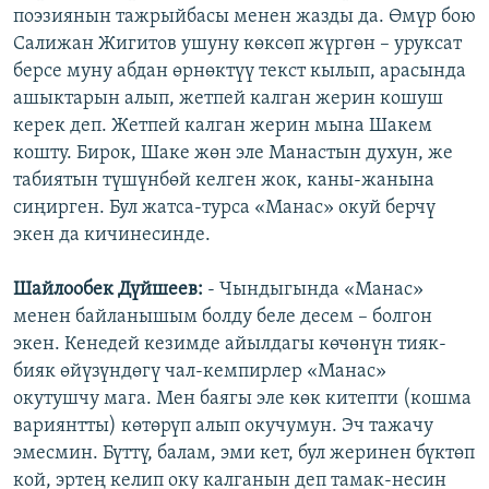
поэзиянын тажрыйбасы менен жазды да. Өмүр бою
Салижан Жигитов ушуну көксөп жүргөн – уруксат
берсе муну абдан өрнөктүү текст кылып, арасында
ашыктарын алып, жетпей калган жерин кошуш
керек деп. Жетпей калган жерин мына Шакем
кошту. Бирок, Шаке жөн эле Манастын духун, же
табиятын түшүнбөй келген жок, каны-жанына
сиңирген. Бул жатса-турса «Манас» окуй берчү
экен да кичинесинде.
Шайлообек Дүйшеев:
- Чындыгында «Манас»
менен байланышым болду беле десем – болгон
экен. Кенедей кезимде айылдагы көчөнүн тияк-
бияк өйүзүндөгү чал-кемпирлер «Манас»
окутушчу мага. Мен баягы эле көк китепти (кошма
вариянтты) көтөрүп алып окучумун. Эч тажачу
эмесмин. Бүттү, балам, эми кет, бул жеринен бүктөп
кой, эртең келип оку калганын деп тамак-несин