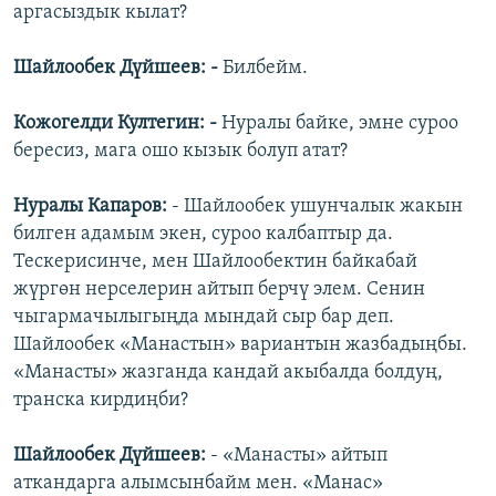
аргасыздык кылат?
Шайлообек Дүйшеев: -
Билбейм.
Кожогелди Култегин: -
Нуралы байке, эмне суроо
бересиз, мага ошо кызык болуп атат?
Нуралы Капаров:
- Шайлообек ушунчалык жакын
билген адамым экен, суроо калбаптыр да.
Тескерисинче, мен Шайлообектин байкабай
жүргөн нерселерин айтып берчү элем. Сенин
чыгармачылыгыңда мындай сыр бар деп.
Шайлообек «Манастын» вариантын жазбадыңбы.
«Манасты» жазганда кандай акыбалда болдуң,
транска кирдиңби?
Шайлообек Дүйшеев:
- «Манасты» айтып
аткандарга алымсынбайм мен. «Манас»