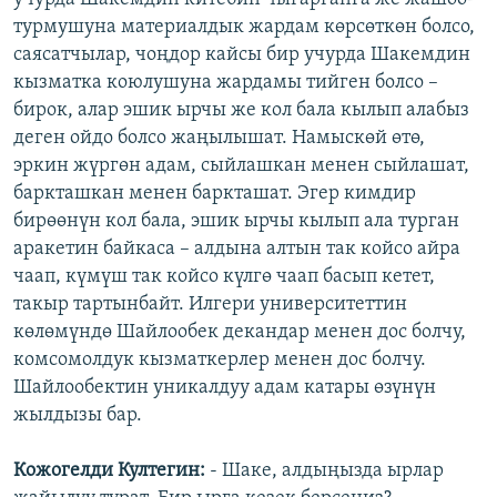
турмушуна материалдык жардам көрсөткөн болсо,
саясатчылар, чоңдор кайсы бир учурда Шакемдин
кызматка коюлушуна жардамы тийген болсо –
бирок, алар эшик ырчы же кол бала кылып алабыз
деген ойдо болсо жаңылышат. Намыскөй өтө,
эркин жүргөн адам, сыйлашкан менен сыйлашат,
баркташкан менен баркташат. Эгер кимдир
бирөөнүн кол бала, эшик ырчы кылып ала турган
аракетин байкаса – алдына алтын так койсо айра
чаап, күмүш так койсо күлгө чаап басып кетет,
такыр тартынбайт. Илгери университеттин
көлөмүндө Шайлообек декандар менен дос болчу,
комсомолдук кызматкерлер менен дос болчу.
Шайлообектин уникалдуу адам катары өзүнүн
жылдызы бар.
Кожогелди Култегин:
- Шаке, алдыңызда ырлар