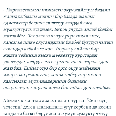
-
Кыргызстандын ичиндеги окуу жайлары биздин
жаштарыбызды жакшы бир базада жакшы
адистиктер боюнча сапаттуу даярдай алса
мүмкүнчүлүк түзүлмөк. Бирок учурда андай болбой
жатпайбы. Чет өлкөгө чыгуу үчүн тилди эмес,
кайсы кесипке окугандыгын билбей бүтүрүп чыгып
аткандар аябай эле көп. Учурда үч айдан бир
жылга чейинки кыска мөөнөттүү курстарды
уюштуруп, аларды эмгек рыногуна чыгаралы деп
жатабыз. Быйыл отуз бир орто окуу жайынын
имаратын ремонттоп, жаңы жабдуулар менен
камсыздап, мугалимдеринин билимин
өркүндөтүп, жаңыча ишти баштайлы деп жатабыз.
Айылдык жаштар арасында өтө турган “Сен өзүң
чечесиң” деген аталыштагы үгүт кербени да кесип
тандоого багыт берүү жана жумушсуздукту чечүү