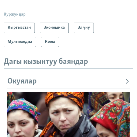
Куржундар
Кыргызстан
Экономика
Эл үнү
Мултимедиа
Коом
Дагы кызыктуу баяндар
Окуялар