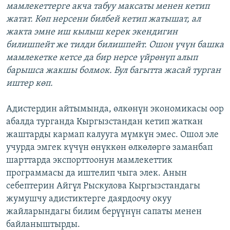
мамлекеттерге акча табуу максаты менен кетип
жатат. Көп нерсени билбей кетип жатышат, ал
жакта эмне иш кылыш керек экендигин
билишпейт же тилди билишпейт. Ошон үчүн башка
мамлекетке кетсе да бир нерсе үйрөнүп алып
барышса жакшы болмок. Бул багытта жасай турган
иштер көп.
Адистердин айтымында, өлкөнүн экономикасы оор
абалда турганда Кыргызстандан кетип жаткан
жаштарды кармап калууга мүмкүн эмес. Ошол эле
учурда эмгек күчүн өнүккөн өлкөлөргө заманбап
шарттарда экспорттоонун мамлекеттик
программасы да иштелип чыга элек. Анын
себептерин Айгүл Рыскулова Кыргызстандагы
жумушчу адистиктерге даярдоочу окуу
жайларындагы билим берүүнүн сапаты менен
байланыштырды.