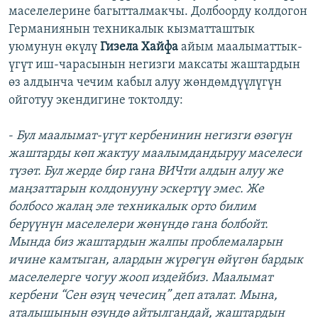
маселелерине багытталмакчы. Долбоорду колдогон
Германиянын техникалык кызматташтык
уюмунун өкүлү
Гизела Хайфа
айым маалыматтык-
үгүт иш-чарасынын негизги максаты жаштардын
өз алдынча чечим кабыл алуу жөндөмдүүлүгүн
ойготуу экендигине токтолду:
-
Бул маалымат-үгүт кербенинин негизги өзөгүн
жаштарды көп жактуу маалымдандыруу маселеси
түзөт. Бул жерде бир гана ВИЧти алдын алуу же
маңзаттарын колдонууну эскертүү эмес. Же
болбосо жалаң эле техникалык орто билим
берүүнүн маселелери жөнүндө гана болбойт.
Мында биз жаштардын жалпы проблемаларын
ичине камтыган, алардын жүрөгүн өйүгөн бардык
маселелерге чогуу жооп издейбиз. Маалымат
кербени “Сен өзүң чечесиң” деп аталат. Мына,
аталышынын өзүндө айтылгандай, жаштардын