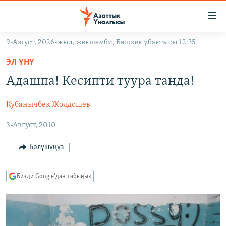
Линктер
Мазмунга
өтүңүз
9-Август, 2026-жыл, жекшемби, Бишкек убактысы 12:35
Навигацияга
ЖАҢЫЛЫКТАР
өтүңүз
ЭЛ ҮНҮ
КЫРГЫЗСТАН
Издөөгө
Адашпа! Кесипти туура танда!
салыңыз
ДҮЙНӨ
КЫРГЫЗСТАН
Кубанычбек Жолдошев
УКРАИНА
САЯСАТ
ДҮЙНӨ
3-Август, 2010
АТАЙЫН ИЛИКТӨӨ
ЭКОНОМИКА
БОРБОР АЗИЯ
ТВ ПРОГРАММАЛАР
МАДАНИЯТ
Бөлүшүңүз
ПОДКАСТ
БҮГҮН АЗАТТЫКТА
Бизди Google'дан табыңыз
ӨЗГӨЧӨ ПИКИР
ЭКСПЕРТТЕР ТАЛДАЙТ
БИЗ ЖАНА ДҮЙНӨ
Русский
ДАНИСТЕ