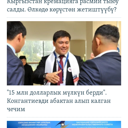
Кыргызстан кремацияга расмий тыюу
салды. Өлкөдө көрүстөн жетиштүүбү?
"15 млн долларлык мүлкүн берди".
Конгантиевди абактан алып калган
чечим