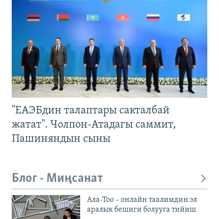
"ЕАЭБдин талаптары сакталбай
жатат". Чолпон-Атадагы саммит,
Пашиняндын сыны
Блог - Миңсанат
Ала-Тоо – онлайн таалимдин эл
аралык бешиги болууга тийиш