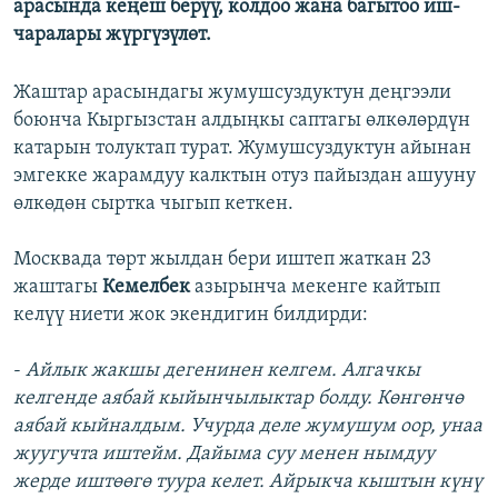
арасында кеңеш берүү, колдоо жана багытоо иш-
чаралары жүргүзүлөт.
Жаштар арасындагы жумушсуздуктун деңгээли
боюнча Кыргызстан алдыңкы саптагы өлкөлөрдүн
катарын толуктап турат. Жумушсуздуктун айынан
эмгекке жарамдуу калктын отуз пайыздан ашууну
өлкөдөн сыртка чыгып кеткен.
Москвада төрт жылдан бери иштеп жаткан 23
жаштагы
Кемелбек
азырынча мекенге кайтып
келүү ниети жок экендигин билдирди:
-
Айлык жакшы дегенинен келгем. Алгачкы
келгенде аябай кыйынчылыктар болду. Көнгөнчө
аябай кыйналдым. Учурда деле жумушум оор, унаа
жуугучта иштейм. Дайыма суу менен нымдуу
жерде иштөөгө туура келет. Айрыкча кыштын күнү