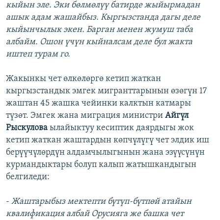
кыйын эле. Эки бөлмөлүү батирде жыйырмадан
ашык адам жашайбыз. Кыргызстанда дагы деле
кыйынчылык экен. Барган менен жумуш таба
албайм. Ошон үчүн кыйналсам деле бул жакта
иштеп турам го.
Жакынкы чет өлкөлөргө кетип жаткан
кыргызстандык эмгек мигранттарынын өзөгүн 17
жаштан 45 жашка чейинки калктын катмары
түзөт. Эмгек жана миграция министри
Айгүл
Рыскулова
ылайыктуу кесиптик даярдыгы жок
кетип жаткан жаштардын көпчүлүгү чет элдик иш
берүүчүлөрдүн алдамчылыгынын жана эзүүсүнүн
курмандыктары болуп калып жатышкандыгын
белгиледи:
-
Жаштарыбыз мектепти бүтүп-бүтпөй атайын
квалификация албай Орусияга же башка чет