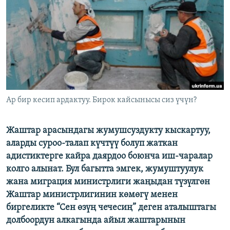
ОНЛАЙН ШЕРИНЕ
ЭЖЕ-СИҢДИЛЕР
АЗАТТЫК+
ЫҢГАЙСЫЗ СУРООЛОР
ЭЕ/АРнун бардык сайттары
Ар бир кесип ардактуу. Бирок кайсынысы сиз үчүн?
Жаштар арасындагы жумушсуздукту кыскартуу,
аларды суроо-талап күчтүү болуп жаткан
адистиктерге кайра даярдоо боюнча иш-чаралар
колго алынат. Бул багытта эмгек, жумуштуулук
жана миграция министрлиги жаңыдан түзүлгөн
Жаштар министрлигинин көмөгү менен
биргеликте “Сен өзүң чечесиң” деген аталыштагы
долбоордун алкагында айыл жаштарынын