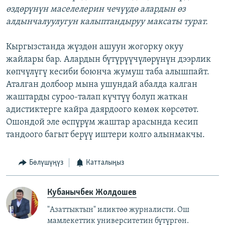
өздөрүнүн маселелерин чечүүдө алардын өз
алдынчалуулугун калыптандыруу максаты турат.
Кыргызстанда жүздөн ашуун жогорку окуу
жайлары бар. Алардын бүтүрүүчүлөрүнүн дээрлик
көпчүлүгү кесиби боюнча жумуш таба алышпайт.
Аталган долбоор мына ушундай абалда калган
жаштарды суроо-талап күчтүү болуп жаткан
адистиктерге кайра даярдоого көмөк көрсөтөт.
Ошондой эле өспүрүм жаштар арасында кесип
тандоого багыт берүү иштери колго алынмакчы.
Бөлүшүңүз
Катталыңыз
Кубанычбек Жолдошев
"Азаттыктын" иликтөө журналисти. Ош
мамлекеттик университетин бүтүргөн.