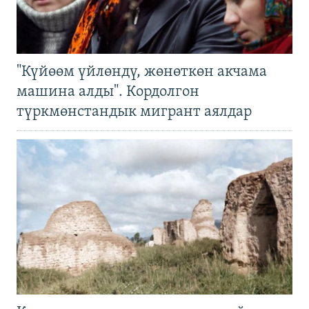
"Күйөөм үйлөндү, жөнөткөн акчама
машина алды". Кордолгон
түркмөнстандык мигрант аялдар