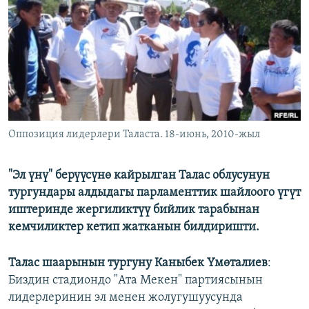
ОНЛАЙН ШЕРИНЕ
ЭЖЕ-СИҢДИЛЕР
АЗАТТЫК+
ЫҢГАЙСЫЗ СУРООЛОР
ЭЕ/АРнун бардык сайттары
Оппозиция лидерлери Таласта. 18-июнь, 2010-жыл
"Эл үнү" берүүсүнө кайрылган Талас облусунун
тургундары алдыдагы парламенттик шайлоого үгүт
иштеринде жергиликтүү бийлик тарабынан
кемчиликтер кетип жатканын билдиришти.
Талас шаарынын тургуну Каныбек Үмөталиев
:
Биздин стадиондо "Ата Мекен" партиясынын
лидерлеринин эл менен жолугушуусунда