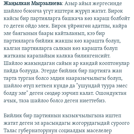
Жаңылкан Мырзалиева
: Азыр айыл жергесинде
шайлоо боюнча үгүт иштери жүрүп жатат. Бирок
кайсы бир партияларга башкача көз караш болбойт
го деген ойдо элек. Бирок үйрөнгөн адатпы, кайра
эле баягынын баары кайталанып, кээ бир
партияларга бийлик жакшы көз карашта болуп,
калган партяиларга салкын көз карашта болуп
жатканы карапайым калкка билингенсийт.
Шайлоо жакындаган сайын ар кандай кооптонулар
пайда болууда. Эгерде бийлик бир партияга жан
тарта турган болсо элдин нааразычылыгы болуп,
шайлоо өтүп кеткен күндө да "ушундай туура эмес
болду эле" деген сөздөр ээрчип калат. Ошондуктан
ачык, таза шайлоо болсо деген ниеттебиз.
Бийлик бир партиянын кызыкчылыгына иштеп
жатат деген эл арасындагы жогорудагыдай суроого
Талас губернаторунун социалдык маселелер