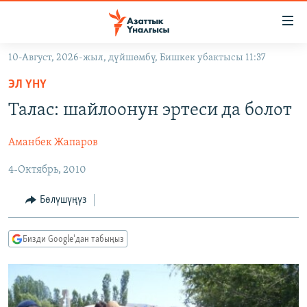
Линктер
Мазмунга
өтүңүз
10-Август, 2026-жыл, дүйшөмбү, Бишкек убактысы 11:37
Навигацияга
ЖАҢЫЛЫКТАР
өтүңүз
ЭЛ ҮНҮ
КЫРГЫЗСТАН
Издөөгө
Талас: шайлоонун эртеси да болот
салыңыз
ДҮЙНӨ
КЫРГЫЗСТАН
Аманбек Жапаров
УКРАИНА
САЯСАТ
ДҮЙНӨ
4-Октябрь, 2010
АТАЙЫН ИЛИКТӨӨ
ЭКОНОМИКА
БОРБОР АЗИЯ
ТВ ПРОГРАММАЛАР
МАДАНИЯТ
Бөлүшүңүз
ПОДКАСТ
БҮГҮН АЗАТТЫКТА
Бизди Google'дан табыңыз
ӨЗГӨЧӨ ПИКИР
ЭКСПЕРТТЕР ТАЛДАЙТ
БИЗ ЖАНА ДҮЙНӨ
Русский
ДАНИСТЕ