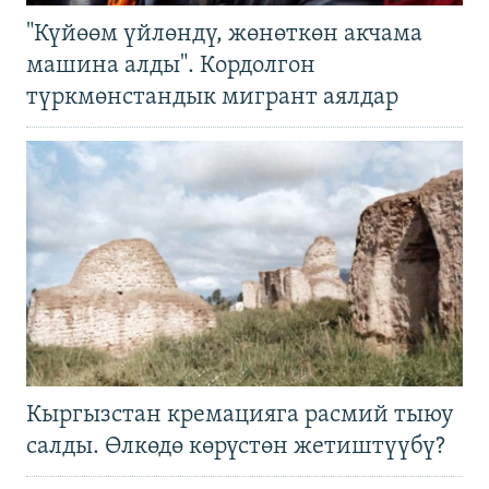
"Күйөөм үйлөндү, жөнөткөн акчама
машина алды". Кордолгон
түркмөнстандык мигрант аялдар
Кыргызстан кремацияга расмий тыюу
салды. Өлкөдө көрүстөн жетиштүүбү?