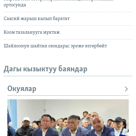
ортосунда
Саясий жарыш кызып баратат
Коом тазаланууга муктаж
Шайлоонун шайтан оюндары: эреже өзгөрбөйт
Дагы кызыктуу баяндар
Окуялар