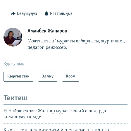
Бөлүшүңүз
Катталыңыз
Аманбек Жапаров
"Азаттыктын" мурдагы кабарчысы, журналист,
педагог-режиссер.
Куржундар
Кыргызстан
Эл үнү
Коом
Тектеш
Н.Найзабекова: Жаштар мурда саясий оюндарда
колдонулуп келди
Кыргызстан авторитаризм менен демократиянын