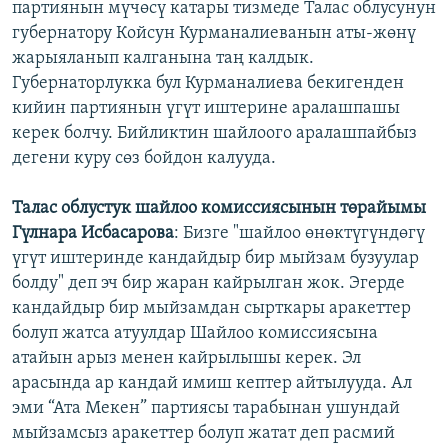
партиянын мүчөсү катары тизмеде Талас облусунун
губернатору Койсун Курманалиеванын аты-жөнү
жарыяланып калганына таң калдык.
Губернаторлукка бул Курманалиева бекигенден
кийин партиянын үгүт иштерине аралашпашы
керек болчу. Бийликтин шайлоого аралашпайбыз
дегени куру сөз бойдон калууда.
Талас облустук шайлоо комиссиясынын төрайымы
Гүлнара Исбасарова
: Бизге "шайлоо өнөктүгүндөгү
үгүт иштеринде кандайдыр бир мыйзам бузуулар
болду" деп эч бир жаран кайрылган жок. Эгерде
кандайдыр бир мыйзамдан сырткары аракеттер
болуп жатса атуулдар Шайлоо комиссиясына
атайын арыз менен кайрылышы керек. Эл
арасында ар кандай имиш кептер айтылууда. Ал
эми “Ата Мекен” партиясы тарабынан ушундай
мыйзамсыз аракеттер болуп жатат деп расмий