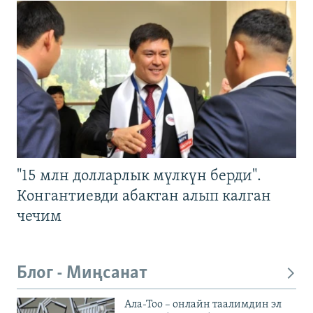
"15 млн долларлык мүлкүн берди".
Конгантиевди абактан алып калган
чечим
Блог - Миңсанат
Ала-Тоо – онлайн таалимдин эл