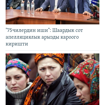
"75чилердин иши": Шаардык сот
апелляциялык арызды кароого
киришти