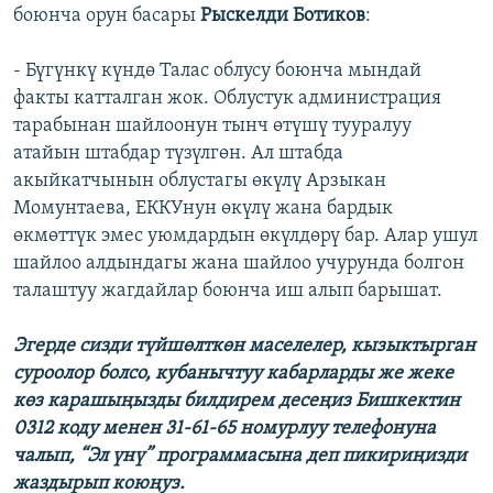
боюнча орун басары
Рыскелди Ботиков
:
- Бүгүнкү күндө Талас облусу боюнча мындай
факты катталган жок. Облустук администрация
тарабынан шайлоонун тынч өтүшү тууралуу
атайын штабдар түзүлгөн. Ал штабда
акыйкатчынын облустагы өкүлү Арзыкан
Момунтаева, ЕККУнун өкүлү жана бардык
өкмөттүк эмес уюмдардын өкүлдөрү бар. Алар ушул
шайлоо алдындагы жана шайлоо учурунда болгон
талаштуу жагдайлар боюнча иш алып барышат.
Эгерде сизди түйшөлткөн маселелер, кызыктырган
суроолор болсо, кубанычтуу кабарларды же жеке
көз карашыңызды билдирем десеңиз Бишкектин
0312 коду менен 31-61-65 номурлуу телефонуна
чалып, “Эл үнү” программасына деп пикириңизди
жаздырып коюңуз.