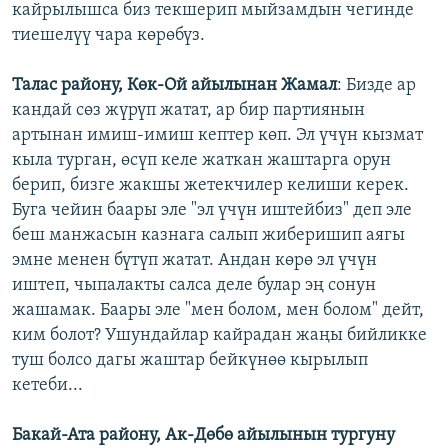
кайрылышса биз текшерип мыйзамдын чегинде
тиешелүү чара көрөбүз.
Талас району, Көк-Ой айылынан Жамал
: Бизде ар
кандай сөз жүрүп жатат, ар бир партиянын
артынан имиш-имиш кептер көп. Эл үчүн кызмат
кыла турган, өсүп келе жаткан жаштарга орун
берип, бизге жакшы жетекчилер келиши керек.
Буга чейин баары эле "эл үчүн иштейбиз" деп эле
беш манжасын казнага салып жиберишип аягы
эмне менен бүтүп жатат. Андан көрө эл үчүн
иштеп, чыпалакты салса деле булар эң сонун
жашамак. Баары эле "мен болом, мен болом" дейт,
ким болот? Ушундайлар кайрадан жаңы бийликке
туш болсо дагы жаштар бейкүнөө кырылып
кетеби...
Бакай-Ата району, Ак-Дөбө айылынын тургуну