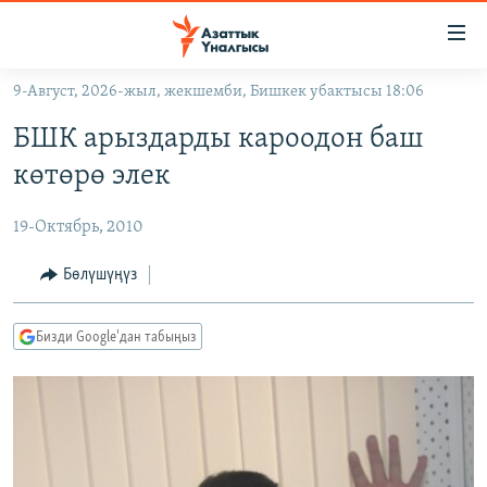
Линктер
Мазмунга
өтүңүз
9-Август, 2026-жыл, жекшемби, Бишкек убактысы 18:06
Навигацияга
ЖАҢЫЛЫКТАР
өтүңүз
БШК арыздарды кароодон баш
КЫРГЫЗСТАН
Издөөгө
көтөрө элек
салыңыз
ДҮЙНӨ
КЫРГЫЗСТАН
19-Октябрь, 2010
УКРАИНА
САЯСАТ
ДҮЙНӨ
АТАЙЫН ИЛИКТӨӨ
ЭКОНОМИКА
БОРБОР АЗИЯ
Бөлүшүңүз
ТВ ПРОГРАММАЛАР
МАДАНИЯТ
Бизди Google'дан табыңыз
ПОДКАСТ
БҮГҮН АЗАТТЫКТА
ӨЗГӨЧӨ ПИКИР
ЭКСПЕРТТЕР ТАЛДАЙТ
БИЗ ЖАНА ДҮЙНӨ
Русский
ДАНИСТЕ