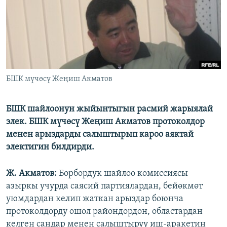
ОНЛАЙН ШЕРИНЕ
ЭЖЕ-СИҢДИЛЕР
АЗАТТЫК+
ЫҢГАЙСЫЗ СУРООЛОР
ЭЕ/АРнун бардык сайттары
БШК мүчөсү Жеңиш Акматов
БШК шайлоонун жыйынтыгын расмий жарыялай
элек. БШК мүчөсү Жеңиш Акматов протоколдор
менен арыздарды салыштырып кароо аяктай
электигин билдирди.
Ж. Акматов:
Борбордук шайлоо комиссиясы
азыркы учурда саясий партиялардан, бейөкмөт
уюмдардан келип жаткан арыздар боюнча
протоколдорду ошол райондордон, областардан
келген сандар менен салыштыруу иш-аракетин