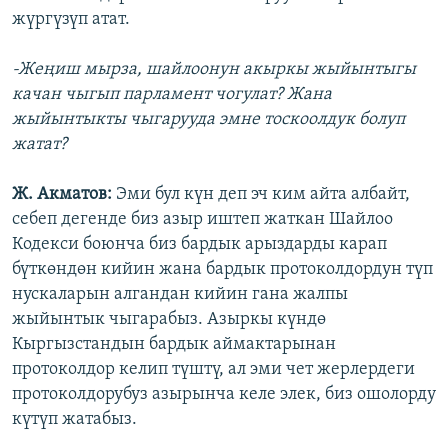
жүргүзүп атат.
-Жеңиш мырза, шайлоонун акыркы жыйынтыгы
качан чыгып парламент чогулат? Жана
жыйынтыкты чыгарууда эмне тоскоолдук болуп
жатат?
Ж. Акматов:
Эми бул күн деп эч ким айта албайт,
себеп дегенде биз азыр иштеп жаткан Шайлоо
Кодекси боюнча биз бардык арыздарды карап
бүткөндөн кийин жана бардык протоколдордун түп
нускаларын алгандан кийин гана жалпы
жыйынтык чыгарабыз. Азыркы күндө
Кыргызстандын бардык аймактарынан
протоколдор келип түштү, ал эми чет жерлердеги
протоколдорубуз азырынча келе элек, биз ошолорду
күтүп жатабыз.