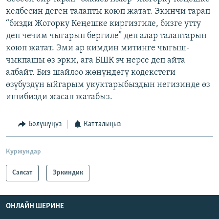
келбесин деген талапты коюп жатат. Экинчи тарап
“бизди Жогорку Кеңешке киргизгиле, бизге утту
деп чечим чыгарып бергиле” деп алар талаптарын
коюп жатат. Эми ар кимдин митинге чыгыш-
чыкпашы өз эрки, ага БШК эч нерсе деп айта
албайт. Биз шайлоо жөнүндөгү кодекстеги
өзүбуздүн ыйгарым укуктарыбыздын негизинде өз
ишибизди жасап жатабыз.
Бөлүшүңүз
Катталыңыз
Куржундар
Саясат
Эркиндик
ОНЛАЙН ШЕРИНЕ