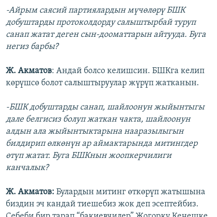
-Айрым саясий партиялардын мүчөлөрү БШК
добуштарды протоколдорду салыштырбай туруп
санап жатат деген сын-дооматтарын айтууда. Буга
негиз барбы?
Ж. Акматов
: Андай болсо келишсин. БШКга келип
көрүшсө болот салыштыруулар жүрүп жатканын.
-БШК добуштарды санап, шайлоонун жыйынтыгы
дале белгисиз болуп жаткан чакта, шайлоонун
алдын ала жыйынтыктарына нааразылыгын
билдирип өлкөнүн ар аймактарында митингдер
өтүп жатат. Буга БШКнын жоопкерчилиги
канчалык?
Ж. Акматов:
Булардын митинг өткөрүп жатышына
биздин эч кандай тиешебиз жок деп эсептейбиз.
Себеби бир тарап “бакиевчилер” Жогорку Кеңешке