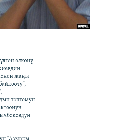
үлгөн өлкөнү
акиевдин
 менен жаңы
байкоочу”,
,
рдын топтомун
актоонун
лычбековдун
ун “Азыркы