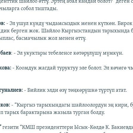
енттик шайлоо өттү. Эртең абал кандай болот?” деген
чыларга собол таштады.
в:
- Эл ушул күндү чыдамсыздык менен күткөн. Бирок
дик берген жок. Шайлоо Кыргызстандын тарыхында 
ыплас, басмачылык жол менен өттү.
баев
: - Эл укуктары тебеленсе көтөрүлүшү мүмкүн.
кова:
- Коомдук жагдай туруктуу эле болот. Эл көчөгө ч
гуналиев:
- Бийлик элди өзү төңкөрүшкө түртүп атат.
ков:
- “Кыргыз тарыхындагы шайлоолордун эң кири, 
еп тарых барактарына жазыла турган болду.
”
гезити “КМШ президенттери Ысык-Көлдө К. Бакиевди