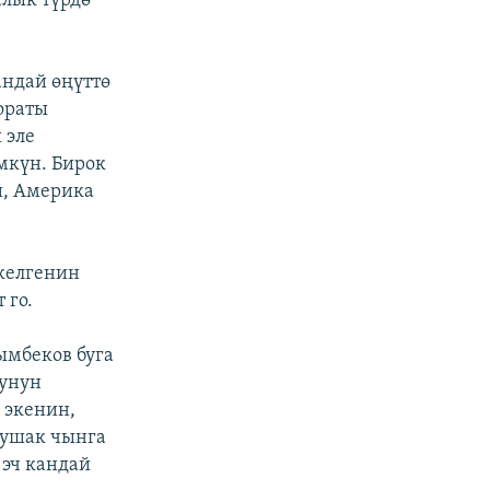
алык түрдө
андай өңүттө
ораты
 эле
мкүн. Бирок
й, Америка
 келгенин
 го.
ымбеков буга
рунун
 экенин,
 ушак чынга
 эч кандай