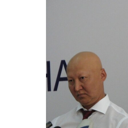
ЭЖЕ-СИҢДИЛЕР
АЗАТТЫК+
ЫҢГАЙСЫЗ СУРООЛОР