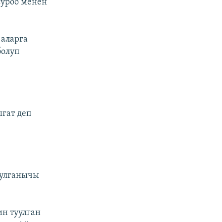
 суроо менен
 аларга
болуп
ыгат деп
булганычы
н туулган