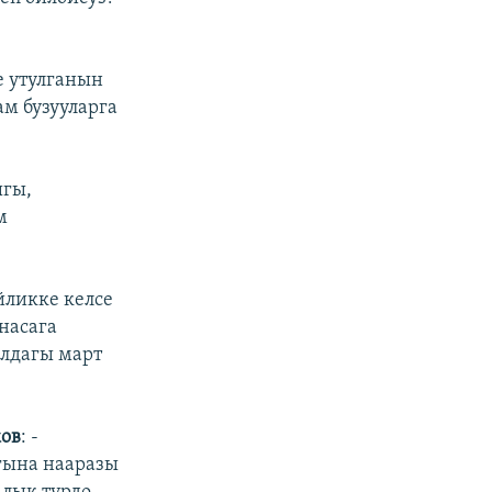
е утулганын
м бузууларга
ыгы,
м
ийликке келсе
насага
лдагы март
ков
: -
гына нааразы