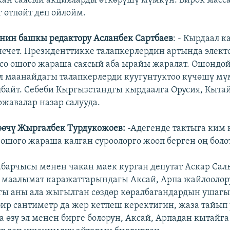
кан саясый акцияларды өткөрүшү мүмкүн. Бирок масс
 өтпөйт деп ойлойм.
нин башкы редактору Асланбек Сартбаев
: - Кырдаал к
 чечет. Президенттикке талапкерлердин артында элект
со ошого жараша саясый аба ырайы жаралат. Ошондой
 маанайдагы талапкерлерди куугунтуктоо күчөшү мү
улбайт. Себеби Кыргызстандгы кырдаалга Орусия, Кыта
ржавалар назар салууда.
өөчү Жыргалбек Турдукожоев:
-Адегенде тактыга ким
 ошого жараша калган суроолорго жооп берген оң болот
барчысы менен чакан маек курган депутат Аскар Сал
 маалымат каражаттарындагы Аксай, Арпа жайлооло
ы аны ала жыгылган сөздөр көралбагандардын ушагы
ир сантиметр да жер кетпеш керектигин, жаза тайып
а өзү эл менен бирге болорун, Аксай, Арпадан кытайга