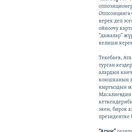
оппозиционер
Оппозицияга
керек деп эс
ойноочу карт
“дамалар” жү
келиши керек
Текебаев, Ата
турган кездер
алардын канч
коюшканын эс
кыргыздын мы
Масалиевдин 
кеткендериби
экен, бирок 
президентке 
“Агым”
гезити