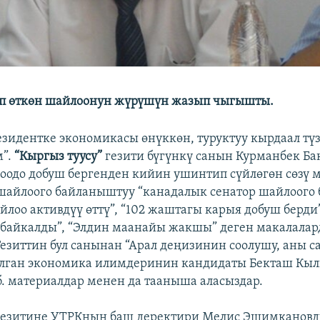
уп өткөн шайлоонун жүрүшүн жазып чыгышты.
зидентке экономикасы өнүккөн, туруктуу кырдаал түз
м”.
“Кыргыз туусу”
гезити бүгүнкү санын Курманбек Б
оодо добуш бергенден кийин ушинтип сүйлөгөн сөзү
шайлоого байланыштуу “канадалык сенатор шайлоого 
йлоо активдүү өттү”, “102 жаштагы карыя добуш берди”
 байкалды”, “Элдин маанайы жакшы” деген макалала
езиттин бул санынан “Арал деңизинин соолушу, аны с
алган экономика илимдеринин кандидаты Бекташ Кы
б. материалдар менен да тааныша аласыздар.
езитине УТРКнын баш деректири Мелис Эшимкановд