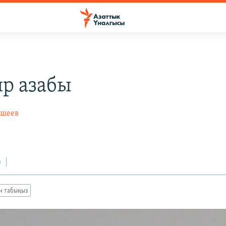
р азабы
йшеев
з
ан табыңыз