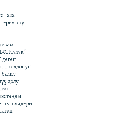
е таза
нтервьюну
ыйзам
ОБОНчулук”
 деген
ршы колдонуп
 балит
үү долу
лган.
ызстанды
ясынын лидери
тлган