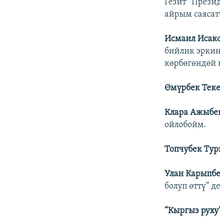
Гезит “Презид
айрым саясат
Исмаил Исако
бийлик эркин
көрбөгөндөй 
Өмүрбек Теке
Клара Ажыбе
ойлобойм.
Топчубек Тур
Улан Карыпбе
болуп өттү” д
“Кыргыз руху