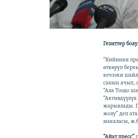
Гезиттер бол
“Кийинки пре
өткөрүп бере
кечээки шайл
санын ачып, 
“Ала Тоодо ша
“Активдүүлүк
жарыялады. Г
жолу” деп ат
макаласы, ж.
“Айат пресс”
г