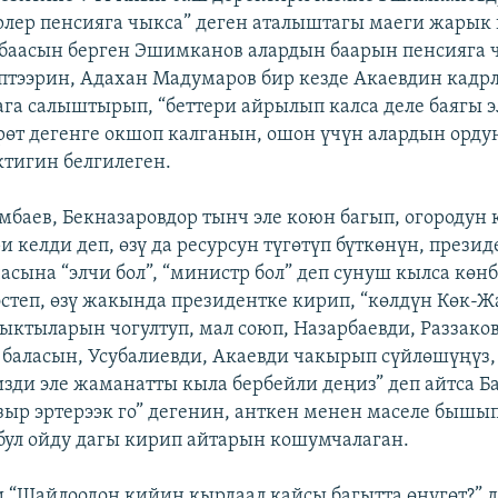
лер пенсияга чыкса” деген аталыштагы маеги жарык 
 баасын берген Эшимканов алардын баарын пенсияга
ептээрин, Адахан Мадумаров бир кезде Акаевдин кадр
ага салыштырып, “беттери айрылып калса деле баягы эл
рөт дегенге окшоп калганын, ошон үчүн алардын орд
тигин белгилеген.
мбаев, Бекназаровдор тынч эле коюн багып, огородун к
и келди деп, өзү да ресурсун түгөтүп бүткөнүн, прези
асына “элчи бол”, “министр бол” деп сунуш кылса көн
теп, өзү жакында президентке кирип, “көлдүн Көк-
ктыларын чогултуп, мал союп, Назарбаевди, Раззако
баласын, Усубалиевди, Акаевди чакырып сүйлөшүңүз,
зди эле жаманатты кыла бербейли деңиз” деп айтса Б
азыр эртерээк го” дегенин, анткен менен маселе бышы
бул ойду дагы кирип айтарын кошумчалаган.
 “Шайлоодон кийин кырдаал кайсы багытта өнүгөт?” д