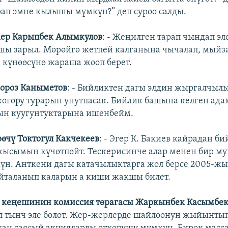
ап эмне кылышы мүмкүн?” деп суроо салды.
ер Карыпбек Алымкулов
: - Жеңилген тарап чындап эл
ы зарыл. Мөрөйгө жетпей калганына чычалап, мыйза
н күнөөсүнө жараша жооп берет.
гороз Каныметов
: - Бийликтен дагы элдин жыргалчыл
огору турарын унутпасак. Бийлик башына келген ада
ын куугунтуктарына ишенбейм.
өөчү Токтогул Какчекеев
: - Эгер К. Бакиев кайрадан б
кысымын күчөтпөйт. Тескерисинче алар менен бир му
н. Анткени дагы катачылыктарга жол берсе 2005-жы
йталанып каларын а киши жакшы билет.
о кеңешинин комиссия төрагасы Жаркынбек Касымбе
л тынч эле болот. Жер-жерлерде шайлоонун жыйынты