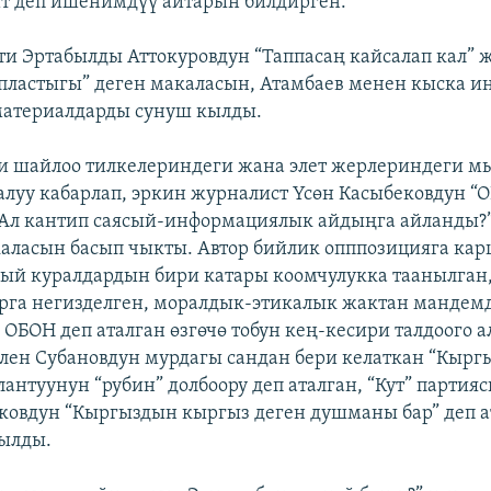
т деп ишенимдүү айтарын билдирген.
ти Эртабылды Аттокуровдун “Таппасаң кайсалап кал” ж
ластыгы” деген макаласын, Атамбаев менен кыска и
материалдарды сунуш кылды.
и шайлоо тилкелериндеги жана элет жерлериндеги м
ралуу кабарлап, эркин журналист Үсөн Касыбековдун “
 Ал кантип саясый-информациялык айдыңга айланды?”
аласын басып чыкты. Автор бийлик опппозицияга ка
сый куралдардын бири катары коомчулукка таанылган,
рга негизделген, моралдык-этикалык жактан мандемд
ОБОН деп аталган өзгөчө тобун кең-кесири талдоого а
лен Субановдун мурдагы сандан бери келаткан “Кырг
лантуунун “рубин” долбоору деп аталган, “Кут” парти
ковдун “Кыргыздын кыргыз деген душманы бар” деп а
сылды.