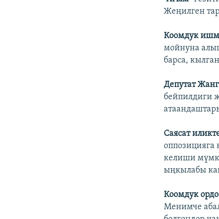
Жеңилген тар
Коомдук ишм
мойнуна алыш
барса, кылга
Депутат Жан
бейпилдиги ж
атаандаштар
Саясат иликт
оппозицияга 
келиши мүмкү
ыңкылабы ка
Коомдук орд
Менимче аба