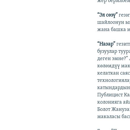
жер берилбей
“Эл сөзү”
гези
шайлоонун ып
жана башка 
“Назар”
гезит
бузуулар туу
деген эмне?”
көлөмдүү мак
келаткан сая
технологияла
катындардын 
Публицист Ка
колонияга ай
Болот Жануза
макаласы ба