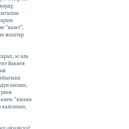
көрдү.
 чыгышы
ларын
е “валет”,
уна жаштар
арап, эс ала
дент Бакиев
бөй
Жайыгына
вдун кызын,
 улам
акиев: “кызык
п калганын,
еп ойлойсуз?