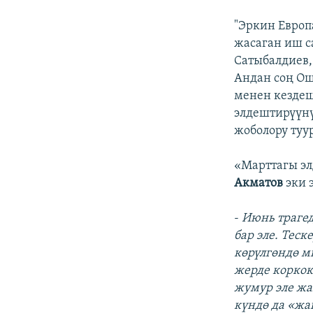
"Эркин Евро
жасаган иш 
Сатыбалдиев
Андан соң Ош
менен кездеш
элдештирүүнү
жоболору туу
«Марттагы э
Акматов
эки 
-
Июнь трагед
бар эле. Тес
көрүлгөндө м
жерде коркок
жумур эле жа
күндө да «жа