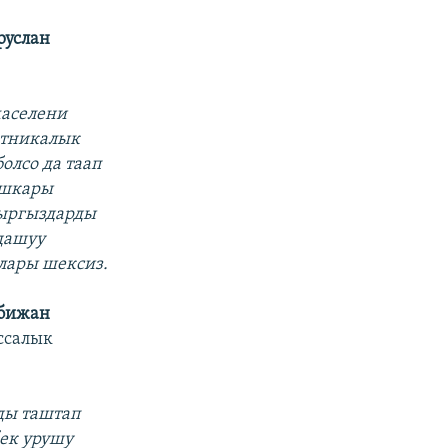
услан
маселени
этникалык
олсо да таап
ышкары
кыргыздарды
дашуу
алары шексиз.
бижан
ссалык
:
ды таштап
ек урушу