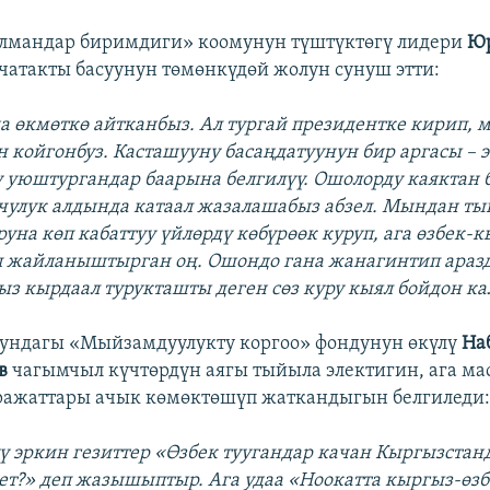
улмандар биримдиги» коомунун түштүктөгү лидери
Юр
чатакты басуунун төмөнкүдөй жолун сунуш этти:
а өкмөткө айтканбыз. Ал тургай президентке кирип, 
 койгонбуз. Касташууну басаңдатуунун бир аргасы – 
уюштургандар баарына белгилүү. Ошолорду каяктан б
чулук алдында катаал жазалашабыз абзел. Мындан т
руна көп кабаттуу үйлөрдү көбүрөөк куруп, ага өзбек-
 жайланыштырган оң. Ошондо гана жанагинтип араз
ыз кырдаал турукташты деген сөз куру кыял бойдон к
ундагы «Мыйзамдуулукту коргоо» фондунун өкүлү
На
ев
чагымчыл күчтөрдүн аягы тыйыла электигин, ага ма
ражаттары ачык көмөктөшүп жаткандыгын белгиледи
 эркин гезиттер «Өзбек туугандар качан Кыргызстан
т?» деп жазышыптыр. Ага удаа «Ноокатта кыргыз-өзб