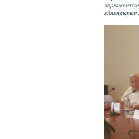
парламенттик
айландырып 