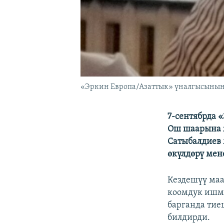
«Эркин Европа/Азаттык» үналгысыны
7-сентябрда 
Ош шаарына 
Сатыбалдиев 
өкүлдөрү мен
Кездешүү ма
коомдук ишм
барганда тие
билдирди.