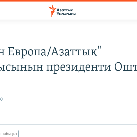
н Европа/Азаттык"
ысынын президенти Ош
10
з
ан табыңыз