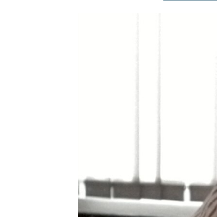
ЭЖЕ-СИҢДИЛЕР
АЗАТТЫК+
ЫҢГАЙСЫЗ СУРООЛОР