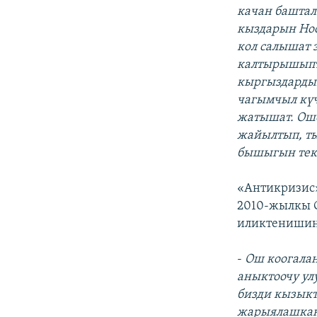
качан баштал
кыздарын Но
кол салышат 
калтырышыпт
кыргыздардын
чагымчыл күч
жатышат. Ош
жайылтып, т
бышыгын текш
«Антикризис
2010-жылкы О
иликтенишини
-
Ош коогала
аныктоочу ул
бизди кызыкт
жарыялашкан