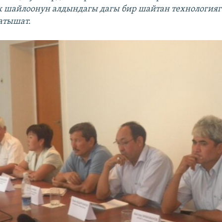
 шайлоонун алдындагы дагы бир шайтан технологияг
атышат.