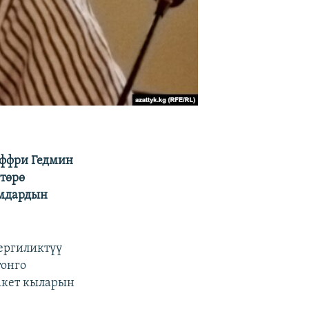
еффри Гедмин
төрө
юмдардын
ергиликтүү
тонго
акет кыларын