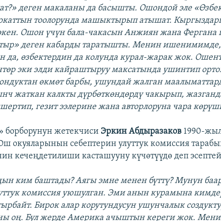
ат?» деген макаланы да басышты. Ошондой эле «Өзбек
окаттын тоолорунда машыктырып атышат. Кыргыздар
экен. Ошон үчүн бала-чакасын Анжиян жана Фергана
ыр» деген кабарды таратышты. Менин ишенимимде
 да, өзбектердин да колунда курал-жарак жок. Ошент
төр эки элди кайраштыруу максатында ушинтип орто
ондуктан өкмөт барбы, ушундай жалган маалыматтар
ынч жаткан калкты дүрбөткөндөрдү чакырып, жазган
ертип, гезит ээлерине жана авторлоруна чара көрүш
» борборунун жетекчиси
Эркин Абдыразаков
1990-жы
ш окуяларынын себептерин улуттук комиссия тараб
н кечеңдетилиши касташууну күчөтүүдө деп эсептей
ңын ким баштады? Аягы эмне менен бүттү? Мунун баа
уттук комиссия уюшулган. Эми анын курамына кимде
ырбайт. Бирок алар корутундусун ушунчалык создукту
ы оң. Бул жерде Америка ачыштын кереги жок. Мени