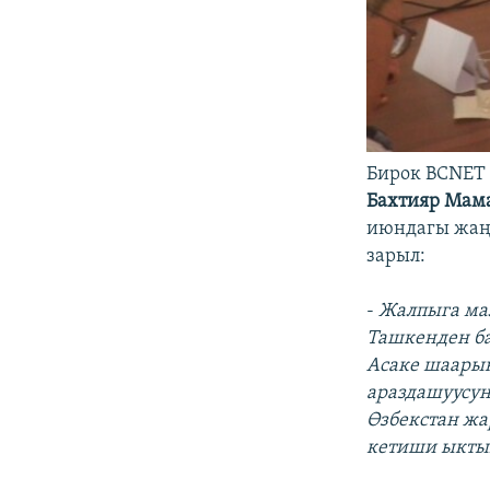
Бирок BCNET 
Бахтияр Мам
июндагы жаңж
зарыл:
-
Жалпыга ма
Ташкенден ба
Асаке шаары
араздашуусун
Өзбекстан жа
кетиши ыктым