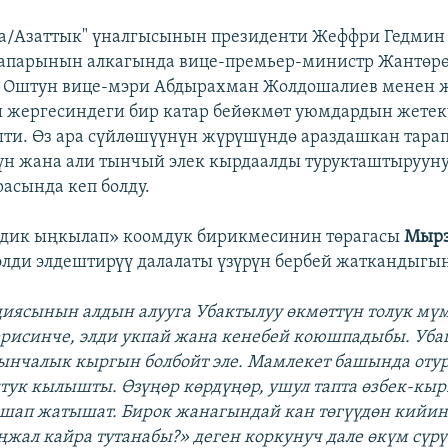
па/Азаттык" үналгысынын президенти Жеффри Гедмин
сапарынын алкагында вице-премьер-министр Жантөр
, Оштун вице-мэри Абдырахман Жолдошалиев менен ж
 жергесиндеги бир катар бейөкмөт уюмдардын жете
ти. Өз ара сүйлөшүүнүн жүрүшүндө араздашкан тара
н жана али тынчый элек кырдаалды турукташтыруун
расында кеп болду.
лдик ыңкылап» коомдук бирикмесинин төрагасы
Мырз
элди элдештирүү далалаты үзүрүн бербей жаткандыгы
иясынын алдын алууга Убактылуу өкмөттүн толук мү
керисинче, элди укпай жана кенебей коюшпадыбы. Уба
ынчалык кыргын болбойт эле. Мамлекет башында отур
тук кылышты. Өзүңөр көрдүңөр, ушул тапта өзбек-кы
шап жатышат. Бирок жанагындай кан төгүүдөн кийин
ңжал кайра тутанабы?» деген коркунуч дале өкүм сүрү