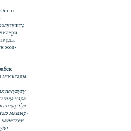
 Ошко
ө
олугушту.
кчилери
птарды
ун жол-
абек
н ачыктады:
мкүнчүлүгү
гында чара
гандар бул
ргыз мамыр-
 канеткен
үдө.