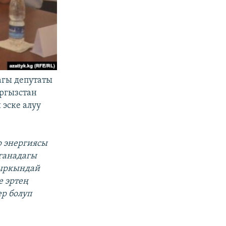
агы депутаты
ргызстан
эске алуу
р энергиясы
рганадагы
зыркындай
е эртең
р болуп