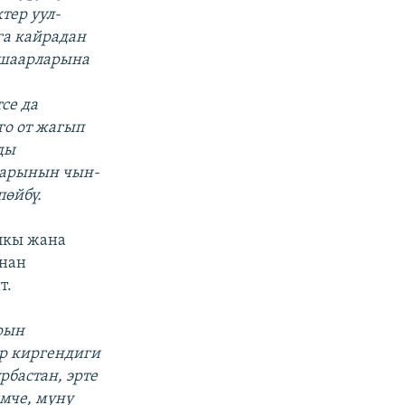
тер уул-
га кайрадан
 шаарларына
,
се да
го от жагып
ды
дарынын чын-
пөйбү.
лкы жана
ынан
т.
рын
р киргендиги
рбастан, эрте
мче, муну