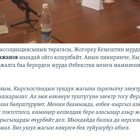
ассоциациясынын төрагасы, Жогорку Кеңештин мурд
ажанов
мындай ойго кошулбайт. Анын пикиринче, Кы
алга баа берерден мурда Өзбекстан менен мамилени 
лым, Кыргызстандын түндүк жагына таратылчу элект
шкарылат. Ал эми өлкөнүн түштүгүнө электр тогу Фе
нан бөлүштүрүлөт. Менин баамымда, өзбек-кыргыз а
 токтотпосо, кимиңер кепилдик бере аласыңар азыр ж
рыгыңарды өчүрбөйт деп. Мындайда башка да нерселе
ал. Биз ушул жагын көңүлгө бек түйүшүбүз абзел.