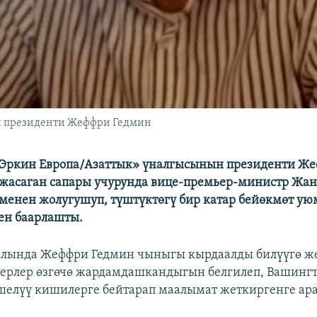
н президенти Жеффри Гедмин
«Эркин Европа/Азаттык» үналгысынын президенти Ж
жасаган сапары учурунда вице-премьер-министр Жан
менен жолугушуп, түштүктөгү бир катар бейөкмөт у
ен баарлашты.
алында Жеффри Гедмин чыныгы кырдаалды билүүгө ж
ерлер өзгөчө жардамдашкандыгын белгилеп, Вашинг
шелүү кишилерге бейтарап маалымат жеткиргенге ар