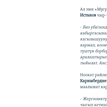
Ал эми «Мус
Истанов
чыр-
-
Биз убагынд
кабыргасынан
кагылышууну 
кармап, коом
түштүк борбо
аралаштырып
тыйылат. Анс
Ноокат район
Каримберди
маалымат ка
-
Жергиликтүү
чыгып кетише