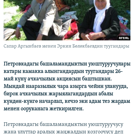
ОНЛАЙН ШЕРИНЕ
ЭЖЕ-СИҢДИЛЕР
АЗАТТЫК+
ЫҢГАЙСЫЗ СУРООЛОР
ЭЕ/АРнун бардык сайттары
Сапар Аргынбаев менен Эркин Бөлөкбаевдин туугандары
Петровкадагы башаламандыктын уюштуруучулары
катары камакка алынгандардын туугандары 26-
май күнү ачкачылык акциясын башташкан.
Мындай нааразылык чара азырга чейин уланууда,
бирок ачкачылык жарыялагандардын абалы
күндөн-күнгө начарлап, кечээ эки адам тез жардам
менен ооруканага жеткирилген.
Петровкадагы башаламандыктын уюштуруучусу
жана улуттар аралык жаңжалдын козгоочусу деп