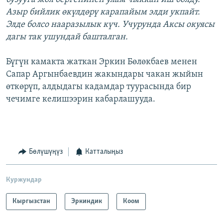
Азыр бийлик өкүлдөрү карапайым элди укпайт.
Элде болсо нааразылык күч. Учурунда Аксы окуясы
дагы так ушундай башталган.
Бүгүн камакта жаткан Эркин Бөлөкбаев менен
Сапар Аргынбаевдин жакындары чакан жыйын
өткөрүп, алдыдагы кадамдар туурасында бир
чечимге келишээрин кабарлашууда.
Бөлүшүңүз
Катталыңыз
Куржундар
Кыргызстан
Эркиндик
Коом