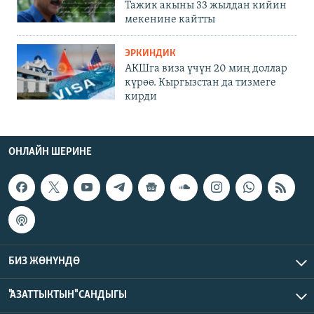
Тажик акыны 33 жылдан кийин
мекенине кайтты
ЭРКИНДИК
АКШга виза үчүн 20 миң доллар
күрөө. Кыргызстан да тизмеге
кирди
ОНЛАЙН ШЕРИНЕ
БИЗ ЖӨНҮНДӨ
"АЗАТТЫКТЫН" САНДЫГЫ