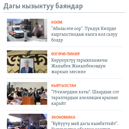
Дагы кызыктуу баяндар
КООМ
"Абалы өтө оор". Түндүк Кипрде
кыргызстандык кызга кол салуу
болду
ӨЗГӨЧӨ ПИКИР
Көрүнүктүү тарыхнаамачы
Жаныбек Жакыпбековдун
жаркын элесине
КЫРГЫЗСТАН
"75чилердин каты": Шаардык сот
тараптардын апелляция арызын
карайт
ЭКОНОМИКА
"Күйүүчү май дагы кымбаттайт".