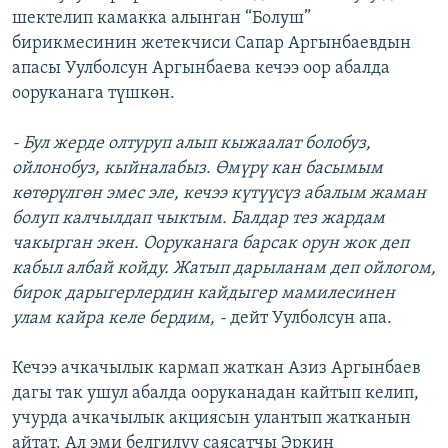
шектелип камакка алынган “Болуш”
бирикмесинин жетекчиси Сапар Аргынбаевдын
апасы Уулболсун Аргынбаева кечээ оор абалда
ооруканага түшкөн.
- Бул жерде олтуруп алып кыжаалат болобуз,
ойлонобуз, кыйналабыз. Өмүрү кан басымым
көтөрүлгөн эмес эле, кечээ күтүүсүз абалым жаман
болуп калчылдап чыктым. Балдар тез жардам
чакырган экен. Ооруканага барсак орун жок деп
кабыл албай койду. Жатып дарыланам деп ойлогом,
бирок дарыгерлердин кайдыгер мамилесинен
улам кайра келе бердим, -
дейт Уулболсун апа.
Кечээ ачкачылык кармап жаткан Азиз Аргынбаев
дагы так ушул абалда ооруканадан кайтып келип,
учурда ачкачылык акциясын улантып жатканын
айтат. Ал эми белгилүү саясатчы Эркин