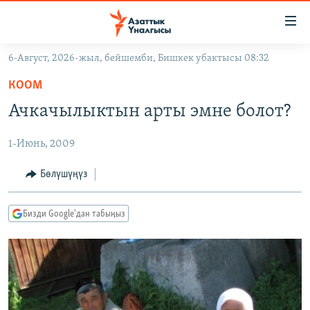
Линктер
Мазмунга
өтүңүз
6-Август, 2026-жыл, бейшемби, Бишкек убактысы 08:32
Навигацияга
ЖАҢЫЛЫКТАР
өтүңүз
КООМ
КЫРГЫЗСТАН
Издөөгө
Ачкачылыктын арты эмне болот?
салыңыз
ДҮЙНӨ
КЫРГЫЗСТАН
1-Июнь, 2009
УКРАИНА
САЯСАТ
ДҮЙНӨ
АТАЙЫН ИЛИКТӨӨ
ЭКОНОМИКА
БОРБОР АЗИЯ
Бөлүшүңүз
ТВ ПРОГРАММАЛАР
МАДАНИЯТ
Бизди Google'дан табыңыз
ПОДКАСТ
БҮГҮН АЗАТТЫКТА
ӨЗГӨЧӨ ПИКИР
ЭКСПЕРТТЕР ТАЛДАЙТ
БИЗ ЖАНА ДҮЙНӨ
Русский
ДАНИСТЕ