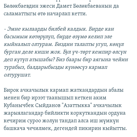
Бөлөкбаевдин эжеси Дамет Бөлөкбаеванын да
саламаттыгы өтө начарлап кетти.
- Эмне кылаарды билбей калдык. Бирде кан
басымым көтөрүлүп, бирде өзүмө келип эле
кыйналып олтурам. Биздин талапты угуп, көңүл
бурган деле киши жок. Бул үч-төрт кемпир өлсүн
деп күтүп атышабы? Биз баары бир аягына чейин
турабыз, балдарыбызды күнөөсүз кармап
олтурушат.
Бирок ачкачылык кармап жаткандардын абалы
менен бир ирээт таанышып кеткен аким
Кубанычбек Сыйданов "Азаттыкка" ачкачылык
жарыялагандар бийликти коркуткандын ордуна
кечирим суроо жолун тандап алса иш мүмкүн
башкача чечилмек, дегендей пикирин кыйытты.