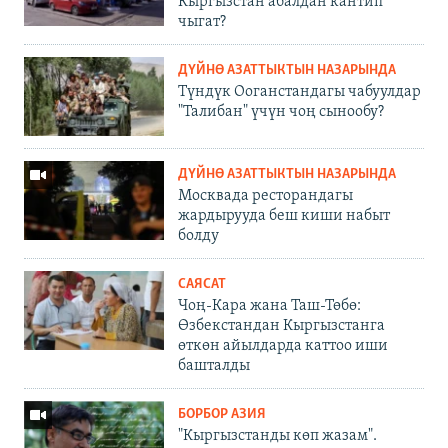
Кыргызстан абалдан кантип
чыгат?
ДҮЙНӨ АЗАТТЫКТЫН НАЗАРЫНДА
Түндүк Ооганстандагы чабуулдар
"Талибан" үчүн чоң сынообу?
ДҮЙНӨ АЗАТТЫКТЫН НАЗАРЫНДА
Москвада ресторандагы
жардырууда беш киши набыт
болду
САЯСАТ
Чоң-Кара жана Таш-Төбө:
Өзбекстандан Кыргызстанга
өткөн айылдарда каттоо иши
башталды
БОРБОР АЗИЯ
"Кыргызстанды көп жазам".