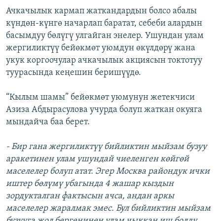
Ачкачылык кармап жаткандардын болсо абалы
күндөн-күнгө начарлап баратат, себеби алардын
басымдуу бөлүгү улгайган энелер. Ушундан улам
жергиликтүү бейөкмөт уюмдун өкүлдөрү жана
укук коргоочулар ачкачылык акциясын токтотуу
туурасында кеңешин беришүүдө.
“Кылым шамы” бейөкмөт уюмунун жетекчиси
Азиза Абдырасулова учурда болуп жаткан окуяга
мындайча баа берет.
- Бир гана жергиликтүү бийликтин мыйзам бузуу
аракетинен улам ушундай чиеленген көйгөй
маселелер болуп атат. Эгер Москва райондук ички
иштер бөлүмү убагында 4 жашар кыздын
зордукталган фактысын ачса, андан аркы
маселелер жаралмак эмес. Бул бийликтин мыйзам
бузууга жол бергенинен улам чыккан иш болду.